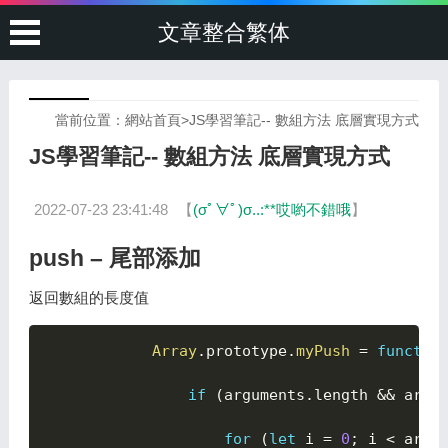
文章整合繁体
當前位置：
網站首頁
>
JS學習筆記-- 數組方法 底層實現方式
JS學習筆記-- 數組方法 底層實現方式
2022-07-23 23:41:48
【
(σﾟ∀ﾟ)σ..:**哎喲不錯哦
】
push – 尾部添加
返回數組的長度值
Array
.
prototype
.
myPush
=
functio
if
(
arguments
.
length 
&&
 argu
for
(
let
 i 
=
0
;
 i 
<
 argu