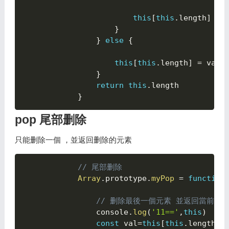
this
[
this
.
length
]
=
 
}
}
else
{

this
[
this
.
length
]
=
 val

}
return
this
.
length

}
pop 尾部删除
只能删除一個 ，並返回删除的元素
// 尾部删除
Array
.
prototype
.
myPop
=
function
// 删除最後一個元素 並返回當前删
				console
.
log
(
'11=='
,
this
)
const
 val
=
this
[
this
.
length
-
1