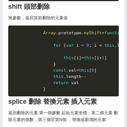
shift 頭部删除
無參數，返回當前删除的元素值
Array
.
prototype
.
myShift
=
function
for
(
var
 i 
=
0
;
 i 
<
this
.
len
this
[
i
]
=
this
[
i
+
1
]
}
const
 val
=
this
[
0
]
this
.
length
--
return
 val

}
splice 删除 替換元素 插入元素
返回删除的元素 第一個參數 起始元素坐標，第二個元素 删
除元素的個數，第三個至第N個 ，替換或新增的元素