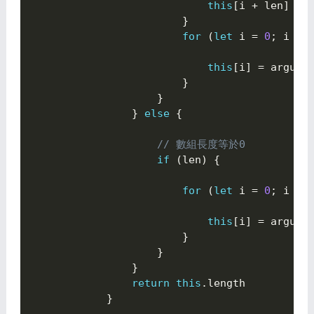
this
[
i 
+
 len
]
=
}
for
(
let
 i 
=
0
;
 i 
<
 
this
[
i
]
=
 argume
}
}
}
else
{

// 數組長度等於0
if
(
len
)
{

for
(
let
 i 
=
0
;
 i 
<
 
this
[
i
]
=
 argume
}
}
}
return
this
.
length

}