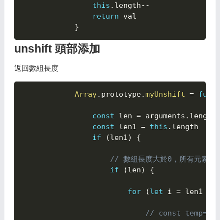
this
.
length
--
return
 val

}
unshift 頭部添加
返回數組長度
Array
.
prototype
.
myUnshift
=
func
const
 len 
=
 arguments
.
length

const
 len1 
=
this
.
length

if
(
len1
)
{

// 數組長度大於0，所有元素往
if
(
len
)
{

for
(
let
 i 
=
 len1 
-
// const temp=th