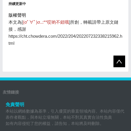
持續更新中
版權聲明
本文為[
(σﾟ∀ﾟ)σ..:**哎喲不錯哦
]所創，轉載請帶上原文鏈
接，感謝
https://cht.chowdera.com/2022/204/202207232338215962.h
tml
友情鏈接
免責聲明
本站以網絡數據為基準，引入優質的垂直領域內容。本站內容僅代
表作者觀點，與本站立場無關，本站不對其真實合法性負責
如有內容侵犯了您的權益，請告知，本站將及時刪除。