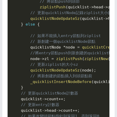
// 將節點push到頭部
ziplistPush
(
quicklist
->
head
->
zl
,
// 更新quicklistNode記錄ziplist大小的sz
quicklistNodeUpdateSz
(
quicklist
->
hea
}
else
{

// 如果不能插入entry節點到ziplist
// 新創建一個quicklistNode節點
        quicklistNode 
*
node 
=
quicklistCreat
//將entry節點push到新創建的quicklistNo
        node
->
zl 
=
ziplistPush
(
ziplistNew
(
)
,
// 更新ziplist的大小sz
quicklistNodeUpdateSz
(
node
)
;
// 將新創建的節點插入到頭節點前
_quicklistInsertNodeBefore
(
quicklist
}
// 更新quicklistNode計數器
    quicklist
->
count
++
;
// 更新entry計數器
    quicklist
->
head
->
count
++
;
// 如果改變頭節點指針則返回1，否則返回0