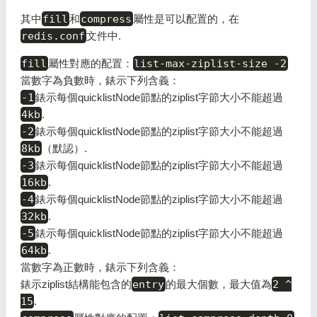
其中
fill
和
compress
屬性是可以配置的，在
redis.conf
文件中.
fill
屬性對應的配置：
list-max-ziplist-size -2
當數字為負數時，錶示下列含義：
-1
錶示每個quicklistNode節點的ziplist字節大小不能超過
4kb
.
-2
錶示每個quicklistNode節點的ziplist字節大小不能超過
8kb
（默認）.
-3
錶示每個quicklistNode節點的ziplist字節大小不能超過
16kb
.
-4
錶示每個quicklistNode節點的ziplist字節大小不能超過
32kb
.
-5
錶示每個quicklistNode節點的ziplist字節大小不能超過
64kb
.
當數字為正數時，錶示下列含義：
錶示ziplist結構能包含的
entry
的最大個數，最大值為
2 ^
15
.