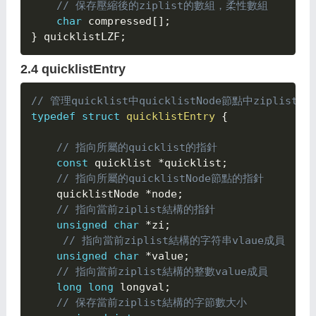
// 保存壓縮後的ziplist的數組，柔性數組
char
 compressed
[
]
;
}
 quicklistLZF
;
2.4 quicklistEntry
// 管理quicklist中quicklistNode節點中ziplist
typedef
struct
quicklistEntry
{

// 指向所屬的quicklist的指針
const
 quicklist 
*
quicklist
;
// 指向所屬的quicklistNode節點的指針
    quicklistNode 
*
node
;
// 指向當前ziplist結構的指針 
unsigned
char
*
zi
;
// 指向當前ziplist結構的字符串vlaue成員 
unsigned
char
*
value
;
// 指向當前ziplist結構的整數value成員 
long
long
 longval
;
// 保存當前ziplist結構的字節數大小