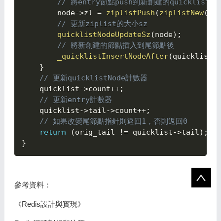
// 將entry節點push到新創建的quicklistN
        node
->
zl 
=
ziplistPush
(
ziplistNew
(
)
,
// 更新ziplist的大小sz
quicklistNodeUpdateSz
(
node
)
;
// 將新創建的節點插入到尾節點後
_quicklistInsertNodeAfter
(
quicklist
,
}
// 更新quicklistNode計數器
    quicklist
->
count
++
;
// 更新entry計數器
    quicklist
->
tail
->
count
++
;
// 如果改變尾節點指針則返回1，否則返回0
return
(
orig_tail 
!=
 quicklist
->
tail
)
;
}
參考資料：
《Redis設計與實現》