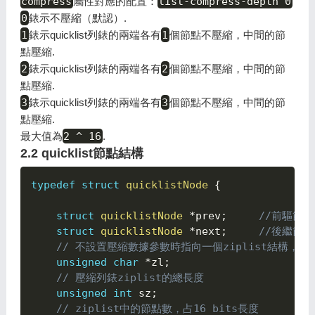
compress
屬性對應的配置：
list-compress-depth 0
0
錶示不壓縮（默認）.
1
錶示quicklist列錶的兩端各有
1
個節點不壓縮，中間的節
點壓縮.
2
錶示quicklist列錶的兩端各有
2
個節點不壓縮，中間的節
點壓縮.
3
錶示quicklist列錶的兩端各有
3
個節點不壓縮，中間的節
點壓縮.
最大值為
2 ^ 16
.
2.2 quicklist節點結構
typedef
struct
quicklistNode
{

struct
quicklistNode
*
prev
;
//前驅節
struct
quicklistNode
*
next
;
//後繼節
// 不設置壓縮數據參數時指向一個ziplist結構，設置
unsigned
char
*
zl
;
// 壓縮列錶ziplist的總長度
unsigned
int
 sz
;
// ziplist中的節點數，占16 bits長度