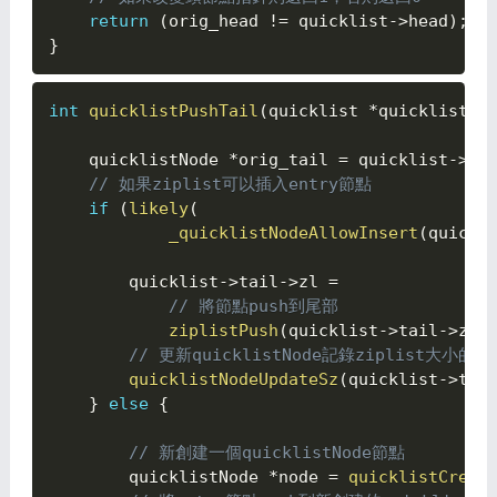
return
(
orig_head 
!=
 quicklist
->
head
)
;
}
int
quicklistPushTail
(
quicklist 
*
quicklist
,
    quicklistNode 
*
orig_tail 
=
 quicklist
->
ta
// 如果ziplist可以插入entry節點
if
(
likely
(
_quicklistNodeAllowInsert
(
quickl
        quicklist
->
tail
->
zl 
=
// 將節點push到尾部
ziplistPush
(
quicklist
->
tail
->
zl
,
// 更新quicklistNode記錄ziplist大小的sz
quicklistNodeUpdateSz
(
quicklist
->
tai
}
else
{

// 新創建一個quicklistNode節點
        quicklistNode 
*
node 
=
quicklistCreat