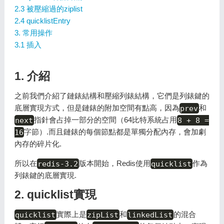
2.3 被壓縮過的ziplist
2.4 quicklistEntry
3. 常用操作
3.1 插入
1. 介紹
之前我們介紹了鏈錶結構和壓縮列錶結構，它們是列錶鍵的
底層實現方式，但是鏈錶的附加空間有點高，因為
prev
和
next
指針會占掉一部分的空間（64比特系統占用
8 + 8 =
16
字節）.而且鏈錶的每個節點都是單獨分配內存，會加劇
內存的碎片化.
所以在
redis-3.2
版本開始，Redis使用
quicklist
作為
列錶鍵的底層實現.
2. quicklist實現
quicklist
實際上是
zipList
和
linkedList
的混合