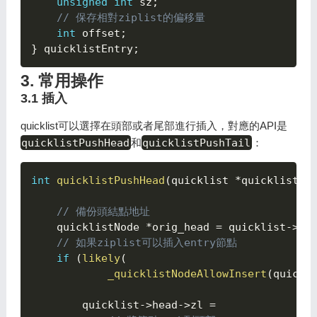
unsigned
int
 sz
;
// 保存相對ziplist的偏移量
int
 offset
;
}
 quicklistEntry
;
3. 常用操作
3.1 插入
quicklist可以選擇在頭部或者尾部進行插入，對應的API是
quicklistPushHead
和
quicklistPushTail
：
int
quicklistPushHead
(
quicklist 
*
quicklist
,
// 備份頭結點地址
    quicklistNode 
*
orig_head 
=
 quicklist
->
he
// 如果ziplist可以插入entry節點
if
(
likely
(
_quicklistNodeAllowInsert
(
quickl
        quicklist
->
head
->
zl 
=