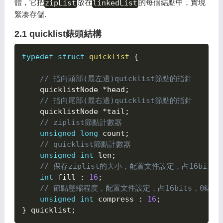
體，它把
zipList
放在
linkedList
的每個結點中，實現
緊凑存儲.
2.1 quicklist錶頭結構
typedef
struct
quicklist
{

// 指向頭部(最左邊)quicklist節點的指針
    quicklistNode 
*
head
;
// 指向尾部(最右邊)quicklist節點的指針
    quicklistNode 
*
tail
;
// ziplist節點計數器
unsigned
long
 count
;
// quicklist節點計數器
unsigned
int
 len
;
// 保存ziplist的大小，配置文件設定，占16bits
int
 fill 
:
16
;
// 節點壓縮程度，配置文件設定，占16bits，0錶示
unsigned
int
 compress 
:
16
;
}
 quicklist
;