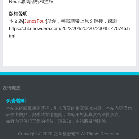
Redis源碼剖析和注釋
版權聲明
本文為[
JunesFour
]所創，轉載請帶上原文鏈接，感謝
https://cht.chowdera.com/2022/204/202207230451475746.h
tml
友情鏈接
免責聲明
本站以網絡數據為基準，引入優質的垂直領域內容。本站內容僅代
表作者觀點，與本站立場無關，本站不對其真實合法性負責
如有內容侵犯了您的權益，請告知，本站將及時刪除。
Copyright © 2020
文章整合繁体
All Rights Reserved.