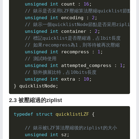
unsigned
int
 count 
:
16
;
// 錶示是否采用LZF壓縮算法壓縮quicklist節點
unsigned
int
 encoding 
:
2
;
// 錶示一個quicklistNode節點是否采用zipl
unsigned
int
 container 
:
2
;
// 標記quicklist是否壓縮過，占1bit長度
// 如果recompress為1，則等待被再次壓縮
unsigned
int
 recompress 
:
1
;
// 測試時使用
unsigned
int
 attempted_compress 
:
1
;
// 額外擴展比特，占10bits長度
unsigned
int
 extra 
:
10
;
}
 quicklistNode
;
2.3 被壓縮過的ziplist
typedef
struct
quicklistLZF
{

// 錶示被LZF算法壓縮後的ziplist的大小
unsigned
int
 sz
;