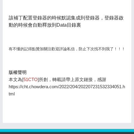
該補丁配置登錄器的時候默認集成到登錄器，登錄器啟
動的時候會自動釋放到Data目錄裏
有不懂的記得點贊加關注歡迎評論私信，防止下次找不到我了！！！
版權聲明
本文為[
51CTO
]所創，轉載請帶上原文鏈接，感謝
https://cht.chowdera.com/2022/204/202207231532334051.h
tml