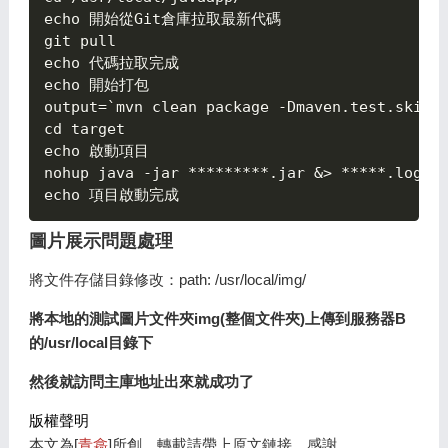
echo 開始從Git倉庫拉取最新代碼

git pull

echo 代碼拉取完成

echo 開始打包

output=`mvn clean package -Dmaven.test.skip=t
cd target

echo 啟動項目

nohup java -jar *********.jar &> *****.log &

圖片展示問題處理
將文件存儲目錄修改：path: /usr/local/img/
將本地的測試圖片文件夾img(整個文件夾)上傳到服務器B
的/usr/local目錄下
然後就訪問主庫地址出來就成功了
版權聲明
本文為[
青樖
]所創，轉載請帶上原文鏈接，感謝