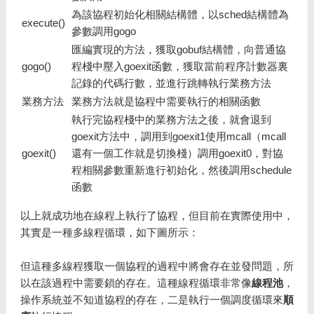
為該協程初始化相關結構體，以sched結構體為
execute()
參數調用gogo
匯編實現的方法，獲取gobuf結構體，向普通協
gogo()
程棧中壓入goexit函數，獲取當前程序計數器裏
記錄的代碼行數，並進行跳轉執行業務方法
業務方法
業務方法就是協程中需要執行的相關函數
執行完協程棧中的業務方法之後，就會退到
goexit方法中，調用到goexit1使用mcall（mcall
goexit()
還有一個工作就是切換棧）調用goexit0，對協
程相關參數重新進行初始化，然後調用schedule
函數
以上就成功地在線程上執行了協程，但目前在實際使用中，
其實是一種多線程循環，如下圖所示：
但這種多線程獲取一個協程的過程中將會存在並發問題，所
以在該過程中需要鎖的存在。這種線程循環非常像
線程池
，
操作系統並不知道協程的存在，二是執行一個調度循環來
順