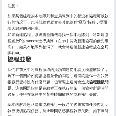
注意：
如果某個線程的本地隊列和全局隊列中的都沒有協程可以執
行的情况下，此時該線程就會去其他線程“竊取”協程，從而
增大線程的利用率。
如果新建協程，系統將會隨機尋找一個本地隊列，將新建協
程置於P的runnext進行插隊（在go中認為新建協程的優先級
高），如果本地隊列都滿了，就會將這個新建協程放在全局
隊列中。
協程並發
我們在前文中將線程循環的搶鎖問題使用調度模型解决了，
剩下一個關於如何讓協程並發的問題，這個問題乍一看我們
很容易覺得沒有什麼問題，但實際上這將會造成
協程饑餓問
題
。這個問題指的是在線程正在執行的某一個協程所需時間
過多，使得在隊列中的某些時間敏感的協程執行失敗。
基本的解决思路是當協程執行一段時間後將當前任務暫定，
執行後續協程任務，防止時間敏感攜程執行失敗。如下圖所