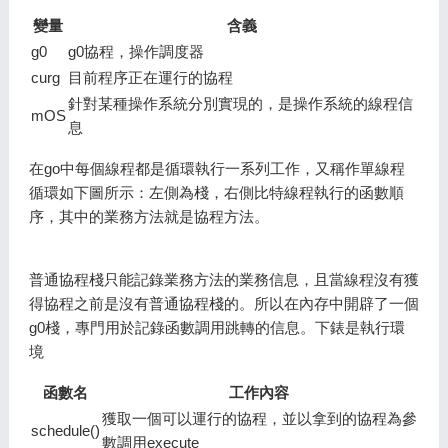
變量
含義
g0
g0協程，操作調度器
curg
目前程序正在運行的協程
針對某種操作系統分別實現的，是操作系統的線程信
mOS
息
在go中每個線程都是循環執行一系列工作，又稱作單線程
循環如下圖所示：左側為棧，右側比特線程執行的函數順
序，其中的業務方法就是協程方法。
普通協程棧只能記錄業務方法的業務信息，且當線程沒有獲
得協程之前是沒有普通協程棧的。所以在內存中開辟了一個
g0棧，專門用於記錄函數調用跳轉的信息。下錶是執行環
境
函數名
工作內容
獲取一個可以運行的協程，並以拿到的協程為參
schedule()
數調用execute