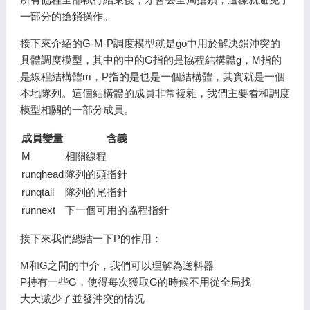
一部分的搶鎖操作。
接下來介紹的G-M-P調度模型就是go中用於解决鎖沖突的
具體調度模型，其中的中的G指的是協程結構體g，M指的
是線程結構體m，P指的是也是一個結構體，其實就是一個
本地隊列。這個結構體的成員非常複雜，我們主要看和調度
模型相關的一部分成員。
成員變量
含義
M
相關線程
runqhead
隊列的頭指針
runqtail
隊列的尾指針
runnext
下一個可用的協程指針
接下來我們總結一下P的作用：
M和G之間的中介，我們可以理解為送料器
P持有一些G，使得每次獲取G的時候不用從全局找
大大减少了並發沖突的情况