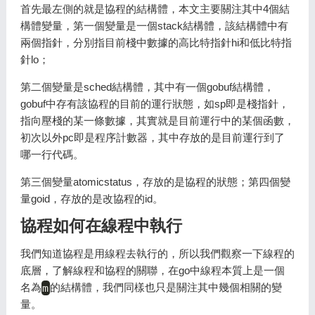
首先最左側的就是協程的結構體，本文主要關注其中4個結
構體變量，第一個變量是一個stack結構體，該結構體中有
兩個指針，分別指目前棧中數據的高比特指針hi和低比特指
針lo；
第二個變量是sched結構體，其中有一個gobuf結構體，
gobuf中存有該協程的目前的運行狀態，如sp即是棧指針，
指向壓棧的某一條數據，其實就是目前運行中的某個函數，
初次以外pc即是程序計數器，其中存放的是目前運行到了
哪一行代碼。
第三個變量atomicstatus，存放的是協程的狀態；第四個變
量goid，存放的是改協程的id。
協程如何在線程中執行
我們知道協程是用線程去執行的，所以我們觀察一下線程的
底層，了解線程和協程的關聯，在go中線程本質上是一個
名為
m
的結構體，我們同樣也只是關注其中幾個相關的變
量。