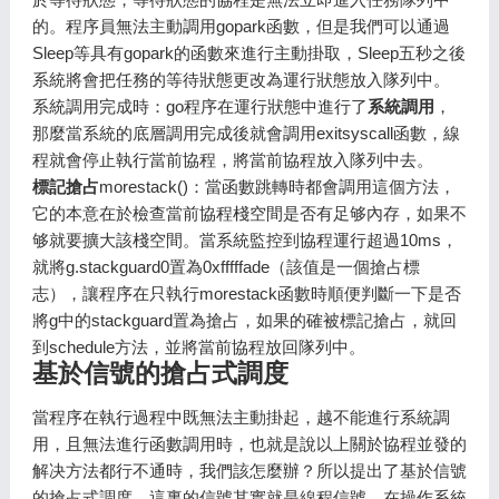
的。程序員無法主動調用gopark函數，但是我們可以通過
Sleep等具有gopark的函數來進行主動掛取，Sleep五秒之後
系統將會把任務的等待狀態更改為運行狀態放入隊列中。
系統調用完成時：go程序在運行狀態中進行了
系統調用
，
那麼當系統的底層調用完成後就會調用exitsyscall函數，線
程就會停止執行當前協程，將當前協程放入隊列中去。
標記搶占
morestack()：當函數跳轉時都會調用這個方法，
它的本意在於檢查當前協程棧空間是否有足够內存，如果不
够就要擴大該棧空間。當系統監控到協程運行超過10ms，
就將g.stackguard0置為0xfffffade（該值是一個搶占標
志），讓程序在只執行morestack函數時順便判斷一下是否
將g中的stackguard置為搶占，如果的確被標記搶占，就回
到schedule方法，並將當前協程放回隊列中。
基於信號的搶占式調度
當程序在執行過程中既無法主動掛起，越不能進行系統調
用，且無法進行函數調用時，也就是說以上關於協程並發的
解决方法都行不通時，我們該怎麼辦？所以提出了基於信號
的搶占式調度。這裏的信號其實就是線程信號，在操作系統