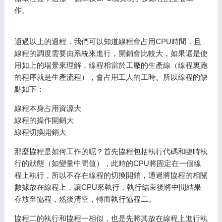
作。
通過以上的過程，我們可以知道線程會占用CPU時間，且
線程的調度需要由系統來進行，開銷會比較大，如果還是使
用如上的場景來理解，線程相當於工廠的生產線（線程裏跑
的程序就是生產流程），會占用工人的工時。所以線程的缺
點如下：
線程本身占用資源大
線程的操作開銷大
線程切換開銷大
那麼協程是如何工作的呢？首先協程包括執行代碼和臨時執
行的狀態（如變量中間值），此時的CPU將固定在一個線
程上執行，所以不存在線程的切換開銷，通過將協程的相關
數據放在線程上，讓CPU來執行，執行結束後將中間結果
存放至協程，然後清空，轉而執行協程二。
協程二的執行和協程一相似，也是先將其放在線程上進行執