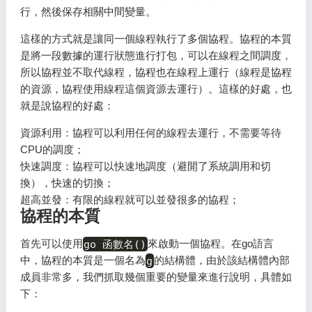
行，然後保存相關中間變量。
這樣的方式就是讓同一個線程執行了多個協程。協程的本質
是將一段數據的運行狀態進行打包，可以在線程之間調度，
所以協程並不取代線程，協程也在線程上運行（線程是協程
的資源，協程使用線程這個資源去運行）。這樣的好處，也
就是說協程的好處：
資源利用：協程可以利用任何的線程去運行，不需要等待
CPU的調度；
快速調度：協程可以快速地調度（避開了系統調用和切
換），快速的切換；
超高並發：有限的線程就可以並發很多的協程；
協程的本質
首先可以使用
go 函數名()
來啟動一個協程。在go語言
中，協程的本質是一個名為
g
的結構體，由於該結構體內部
成員非常多，我們抓取幾個重要的變量來進行說明，具體如
下：