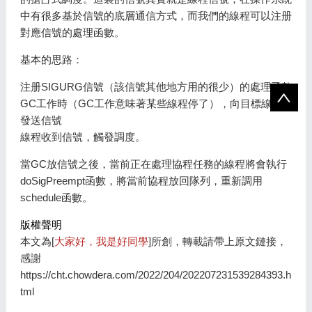
中有很多基於信號的底層通信方式，而我們的線程可以注册
對應信號的處理函數。
基本的思路：
注册SIGURG信號（該信號其他地方用的很少）的處理函數
GC工作時（GC工作意味著某些線程停了），向目標線程
發送信號
線程收到信號，觸發調度。
當GC放信號之後，當前正在處理協程任務的線程將會執行
doSigPreempt函數，將當前協程放回隊列，重新調用
schedule函數。
版權聲明
本文為[
大家好，我是好同學
]所創，轉載請帶上原文鏈接，
感謝
https://cht.chowdera.com/2022/204/202207231539284393.h
tml