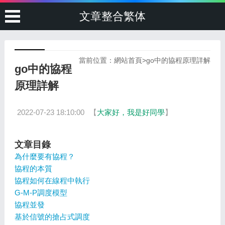
文章整合繁体
當前位置：
網站首頁
>
go中的協程原理詳解
go中的協程
原理詳解
2022-07-23 18:10:00
【
大家好，我是好同學
】
文章目錄
為什麼要有協程？
協程的本質
協程如何在線程中執行
G-M-P調度模型
協程並發
基於信號的搶占式調度