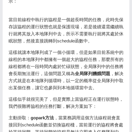
示：
當目前線程中執行的協程是一個超長時間的任務，此時先保
存該協程的運行狀態也就是保護現場，若是後續還需繼續執
行就將其放入本地隊列中去，所示不需要執行就將其處於休
眠狀態，然後直接跳轉到schedule函數中。
這樣就讓本地隊列成了一個小循環，但是如果目前系統中的
線程的本地隊列中都擁有一個超大的協程任務，那麼所有的
線程都將在一段時間內處於忙碌狀態，全局隊列中的任務將
會長期無法運行，這個問題又稱為
全局隊列饑餓問題
，解决
方式就是在本地隊列循環時，以一定的概率從全局隊列中取
出某個任務，讓它也參與到本地循環當中去。
這樣似乎就很完美了，但是實際上當協程正在運行狀態時，
我們很難將協程的任務打斷，解决方案如下：
主動掛取：
gopark方法
，當業務調用這個方法線程就會直
接回到schedule函數並切換協程棧，當前運行的協程將會處
於等待狀態，等待狀態的協程是無法立即進入任務隊列中