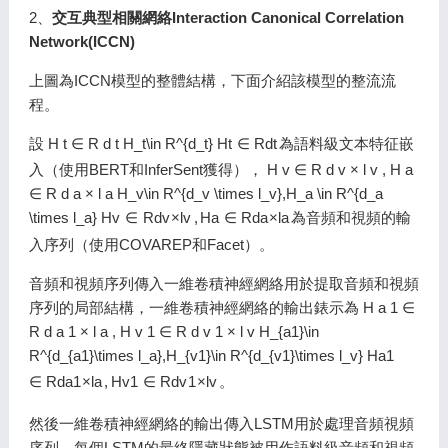
2、
交互典型相關網絡Interaction Canonical Correlation
Network(ICCN)
上圖為ICCN模型的整體結構，下面介紹該模型的整流流
程。
設
H t ∈ R d t H_t\in R^{d_t}
H
t
∈
R
d
t
為語料級文本特征嵌
入（使用BERT和InferSent獲得），
H v ∈ R d v × l v , H a
∈ R d a × l a H_v\in R^{d_v \times l_v},H_a \in R^{d_a
\times l_a}
H
v
∈
R
d
v
×
l
v
,
H
a
∈
R
d
a
×
l
a
為音頻和視頻的輸
入序列（使用COVAREP和Facet）。
音頻和視頻序列傳入一維卷積神經網絡用於提取音頻和視頻
序列的局部結構，一維卷積神經網絡的輸出錶示為
H a 1 ∈
R d a 1 × l a , H v 1 ∈ R d v 1 × l v H_{a1}\in
R^{d_{a1}\times l_a},H_{v1}\in R^{d_{v1}\times l_v}
H
a
1
∈
R
d
a
1
×
l
a
,
H
v
1
∈
R
d
v
1
×
l
v
。
然後一維卷積神經網絡的輸出傳入LSTM用於處理音頻視頻
序列，每個LSTM的最終隱藏狀態被用作語料級音頻和視頻