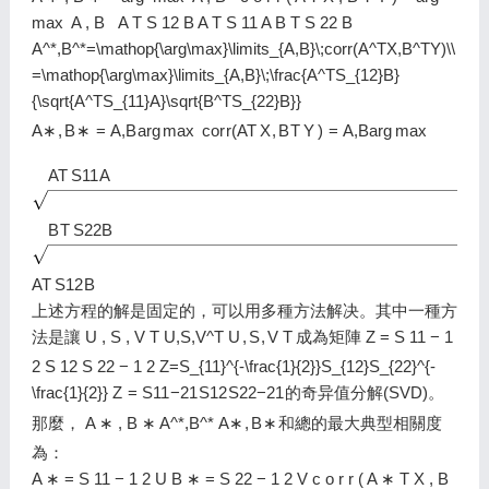
max ⁡ A , B A T S 12 B A T S 11 A B T S 22 B
A^*,B^*=\mathop{\arg\max}\limits_{A,B}\;corr(A^TX,B^TY)\\
=\mathop{\arg\max}\limits_{A,B}\;\frac{A^TS_{12}B}
{\sqrt{A^TS_{11}A}\sqrt{B^TS_{22}B}}
A
∗
,
B
∗
=
A
,
B
ar
g
max
c
o
r
r
(
A
T
X
,
B
T
Y
)
=
A
,
B
ar
g
max
A
T
S
1
1
A
B
T
S
2
2
B
A
T
S
1
2
B
上述方程的解是固定的，可以用多種方法解决。其中一種方
法是讓
U , S , V T U,S,V^T
U
,
S
,
V
T
成為矩陣
Z = S 11 − 1
2 S 12 S 22 − 1 2 Z=S_{11}^{-\frac{1}{2}}S_{12}S_{22}^{-
\frac{1}{2}}
Z
=
S
1
1
−
2
1
S
1
2
S
2
2
−
2
1
的奇异值分解(SVD)。
那麼，
A ∗ , B ∗ A^*,B^*
A
∗
,
B
∗
和總的最大典型相關度
為：
A ∗ = S 11 − 1 2 U B ∗ = S 22 − 1 2 V c o r r ( A ∗ T X , B