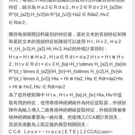
特征，錶示為
H a 2 ∈ R d a 2 , H v 2 ∈ R d v 2 H_{a2}\in
R^{d_{a2}},H_{v2}\in R^{d_{v2}}
H
a
2
∈
R
d
a
2
,
H
v
2
∈
R
d
v
2
。
獲得每個模態語料級別的特征後，基於文本的音頻特征矩陣
和基於文本的視頻特征矩陣就可以使用
H t , H v 2 , H a 2
H_t,H_{v2},H_{a2}
H
t
,
H
v
2
,
H
a
2
的外積計算得到：
H t a = H t ⊗ H a 2 , H t a ∈ R d t × d a 2 H t v = H t ⊗ H v
2 , H t v ∈ R d t × d v 2 H_{ta}=H_t \otimes H_{a2},H_{ta}\in
R^{d_t \times d_{a2}}\\H_{tv}=H_t\otimes H_{v2},H_{tv}\in
R^{d_t \times d_{v2}}
H
t
a
=
H
t
⊗
H
a
2
,
H
t
a
∈
R
d
t
×
d
a
2
H
t
v
=
H
t
⊗
H
v
2
,
H
t
v
∈
R
d
t
×
d
v
2
為了從外積矩陣中
H t a , H t v H_{ta},H_{tv}
H
t
a
,
H
t
v
中提
取有用的特征，使用卷積神經網絡作為特征提取器，外積矩
陣作為輸入傳入二維卷積神經網絡提取特征，外積矩陣被卷
積神經網絡重塑為一維向量。然後傳入CCA層計算損失，
其損失函數為上面定義的典型相關損失：
C C A L o s s = − t r a c e ( E T E ) 1 2 CCA\;Loss=-