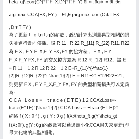
heta_g}\;corr(C^{*T}F_X,D^{*T}F_Y)
θ
f
∗
,
θ
g
∗
=
θ
f
,
θ
g
ar
g
max
C
C
A
(
F
X
,
F
Y
)
=
θ
f
,
θ
g
ar
g
max
c
o
r
r
(
C
∗
T
F
X
,
D
∗
T
F
Y
)
為了更新
f , g f,g
f
,
g
的參數，必須計算出測量典型相關的損
失並進行反向傳播。設
R 11 , R 22 R_{11},R_{22}
R
1
1
,
R
2
2
為
F X , F Y F_X,F_Y
F
X
,
F
Y
的協方差，
F X , F Y
F_X,F_Y
F
X
,
F
Y
的交叉協方差為
R 12 R_{12}
R
1
2
。設
E
= R 11 − 1 2 R 12 R 22 − 1 2 E=R_{11}^{-\frac{1}
{2}}R_{12}R_{22}^{-\frac{1}{2}}
E
=
R
1
1
−
2
1
R
1
2
R
2
2
−
2
1
。
則更新
F X , F Y F_X,F_Y
F
X
,
F
Y
的典型相關損失可以定義
為:
C C A L o s s = − t r a c e ( E T E ) 1 2 CCA\;Loss=-
trace(E^TE)^{\frac{1}{2}}
C
C
A
L
o
s
s
=
−
t
r
a
c
e
(
E
T
E
)
2
1
網絡
f ( X ; θ f ) , g ( Y ; θ g ) f(X;\theta_f),g(Y;\theta_g)
f
(
X
;
θ
f
)
,
g
(
Y
;
θ
g
)
的參數可以通過最小化CCA損失來更新(即
最大化總的典型相關)。