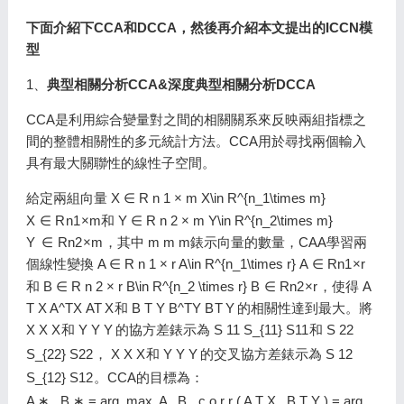
下面介紹下CCA和DCCA，然後再介紹本文提出的ICCN模
型
1、
典型相關分析CCA&深度典型相關分析DCCA
CCA是利用綜合變量對之間的相關關系來反映兩組指標之
間的整體相關性的多元統計方法。CCA用於尋找兩個輸入
具有最大關聯性的線性子空間。
給定兩組向量
X ∈ R n 1 × m X\in R^{n_1\times m}
X
∈
R
n
1
×
m
和
Y ∈ R n 2 × m Y\in R^{n_2\times m}
Y
∈
R
n
2
×
m
，其中
m m
m
錶示向量的數量，CAA學習兩
個線性變換
A ∈ R n 1 × r A\in R^{n_1\times r}
A
∈
R
n
1
×
r
和
B ∈ R n 2 × r B\in R^{n_2 \times r}
B
∈
R
n
2
×
r
，使得
A
T X A^TX
A
T
X
和
B T Y B^TY
B
T
Y
的相關性達到最大。將
X X
X
和
Y Y
Y
的協方差錶示為
S 11 S_{11}
S
1
1
和
S 22
S_{22}
S
2
2
，
X X
X
和
Y Y
Y
的交叉協方差錶示為
S 12
S_{12}
S
1
2
。CCA的目標為：
A ∗ , B ∗ = arg ⁡ max ⁡ A , B c o r r ( A T X , B T Y ) = arg ⁡