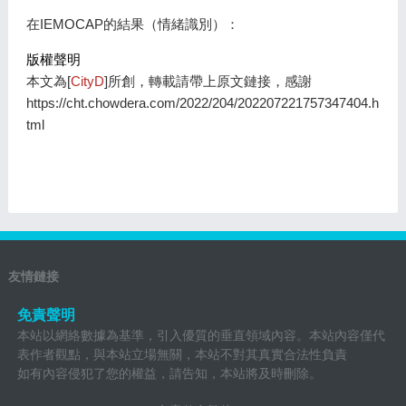
在IEMOCAP的結果（情緒識別）：
版權聲明
本文為[
CityD
]所創，轉載請帶上原文鏈接，感謝
https://cht.chowdera.com/2022/204/202207221757347404.h
tml
友情鏈接
免責聲明
本站以網絡數據為基準，引入優質的垂直領域內容。本站內容僅代
表作者觀點，與本站立場無關，本站不對其真實合法性負責
如有內容侵犯了您的權益，請告知，本站將及時刪除。