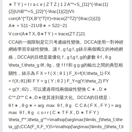
∗ T Y ) = t r a c e ( Z T Z ) 1 2 A^*=S_{11}^{-\frac{1}
{2}}U\\B^*=S_{22}^{-\frac{1}{2}}V\\
corr(A^{*T}X,B^{*T}Y)=trace(Z^TZ)^{\frac{1}{2}}
A
∗
=
S
1
1
−
2
1
U
B
∗
=
S
2
2
−
2
1
V
c
o
r
r
(
A
∗
T
X
,
B
∗
T
Y
)
=
t
r
a
c
e
(
Z
T
Z
)
2
1
CCA的一個限制是它只考慮線性變換。DCCA使用一對神經
網絡學習非線性變換。讓
f , g f,g
f
,
g
錶示兩個獨立的神經網
絡，DCCA的目標是最優化
f , g f,g
f
,
g
的參數
θ f , θ g
\theta_f,\theta_g
θ
f
,
θ
g
，使
f f
f
和
g g
g
的輸出之間的典型相
關性，錶示為
F X = f ( X ; θ 1 ) F_X=f(X;\theta_1)
F
X
=
f
(
X
;
θ
1
)
和
F Y = g ( Y ; θ 2 ) F_Y=g(Y;\theta_2)
F
Y
=
g
(
Y
;
θ
2
)
，可以通過尋找兩個線性變換
C ∗ , D ∗
C^*,D^*
C
∗
,
D
∗
使其達到最大化。DCCA的目標是：
θ f ∗ , θ g ∗ = arg ⁡ max ⁡ θ f , θ g C C A ( F X , F Y ) = arg ⁡
max ⁡ θ f , θ g c o r r ( C ∗ T F X , D ∗ T F Y )
\theta_f^*,\theta_g^*=\mathop{\arg\max}\limits_{\theta_f,\the
ta_g}\;CCA(F_X,F_Y)\\=\mathop{\arg\max}\limits_{\theta_f,\t