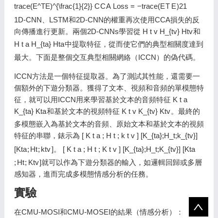
trace(E^TE)^{\frac{1}{2}}
C
C
A
L
o
s
s
=
−
t
r
a
c
e
(
E
T
E
)
2
1
1D-CNN、LSTM和2D-CNN的權重再次使用CCA損失的反
向傳播進行更新。兩個2D-CNNs學習從
H t v H_{tv}
H
t
v
和
H t a H_{ta}
H
t
a
中提取特征，從而使它們的典型相關度達到
最大。下面是整個交互典型相關網絡（ICCN）的偽代碼。
ICCN方法是一個特征提取器。為了測試其性能，還需要一
個額外的下遊分類器。獲得了文本、視頻和音頻的單模態特
征，就可以用ICCN用來學習基於文本的音頻特征
K t a
K_{ta}
K
t
a
和基於文本的視頻特征
K t v K_{tv}
K
t
v
。最終的
多模態嵌入為基於文本的音頻、原始文本和基於文本的視頻
特征的串聯，錶示為
[ K t a ; H t ; k t v ] [K_{ta};H_t;k_{tv}]
[
K
t
a
;
H
t
;
k
t
v
]
。
[ K t a ; H t ; K t v ] [K_{ta};H_t;K_{tv}]
[
K
t
a
;
H
t
;
K
t
v
]
就可以作為下遊分類器的輸入，如邏輯回歸或多層
感知器，進而完成多模態情感分析的任務。
實驗
在CMU-MOSI和CMU-MOSEI的結果（情感分析）：