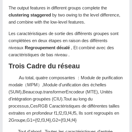
The output features in different groups complete the
clustering staggered
by two owing to the level difference,
and combine with the low-level features.
Les caractéristiques de sortie des différents groupes sont
complétées en deux étapes en raison des différents
niveaux
Regroupement décalé
, Et combiné avec des
caractéristiques de bas niveau .
Trois Cadre du réseau
Au total, quatre composantes ：Module de purification
modale（MPM）,Module d'unification des échelles
(SUM),Beaucoup.transformerEncodeur (MTE), Unités
d'intégration groupées (CIU).Tout au long du
processus,CesRGB Caractéristiques de différentes tailles
extraites en profondeur f1,f2,f3,f4,f5, Ils sont regroupés en
2Groupe,G1={f2,f3,f4},G2={f3,f4,f4}
Tout d'abord,, Toutes les caractéristiques d'entrée