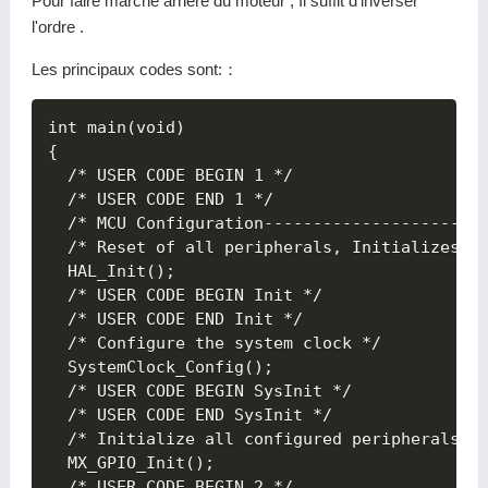
Pour faire marche arrière du moteur , Il suffit d'inverser
l'ordre .
Les principaux codes sont:：
int main(void)

{

  /* USER CODE BEGIN 1 */

  /* USER CODE END 1 */

  /* MCU Configuration-----------------------
  /* Reset of all peripherals, Initializes th
  HAL_Init();

  /* USER CODE BEGIN Init */

  /* USER CODE END Init */

  /* Configure the system clock */

  SystemClock_Config();

  /* USER CODE BEGIN SysInit */

  /* USER CODE END SysInit */

  /* Initialize all configured peripherals */
  MX_GPIO_Init();

  /* USER CODE BEGIN 2 */
