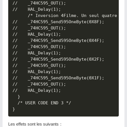
//	  _74HC595_OUT();

//	  HAL_Delay(1);

	  /* Inversion 4Filme. Un seul quatre */

//	  _74HC595_Send595OneByte(0X8F);

//	  _74HC595_OUT();

//	  HAL_Delay(1);

//	  _74HC595_Send595OneByte(0X4F);

//	  _74HC595_OUT();

//	  HAL_Delay(1);

//	  _74HC595_Send595OneByte(0X2F);

//	  _74HC595_OUT();

//	  HAL_Delay(1);

//	  _74HC595_Send595OneByte(0X1F);

//	  _74HC595_OUT();

//	  HAL_Delay(1);

  }

  /* USER CODE END 3 */

Les effets sont les suivants：