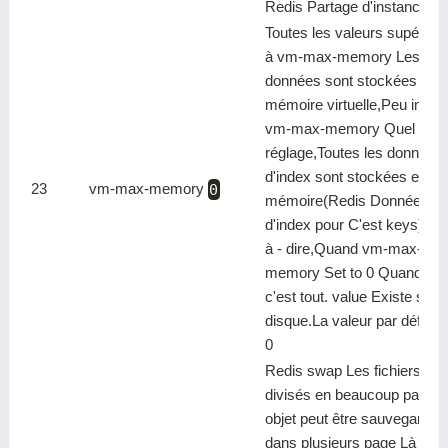
Redis Partage d'instances
Toutes les valeurs supérieu
à vm-max-memory Les
données sont stockées dans
mémoire virtuelle,Peu impor
vm-max-memory Quel petit
réglage,Toutes les données
d'index sont stockées en
23
vm-max-memory
0
mémoire(Redis Données
d'index pour C'est keys),C'e
à - dire,Quand vm-max-
memory Set to 0 Quand,En f
c'est tout. value Existe sur l
disque.La valeur par défaut 
0
Redis swap Les fichiers son
divisés en beaucoup page,
objet peut être sauvegardé
dans plusieurs page Là -