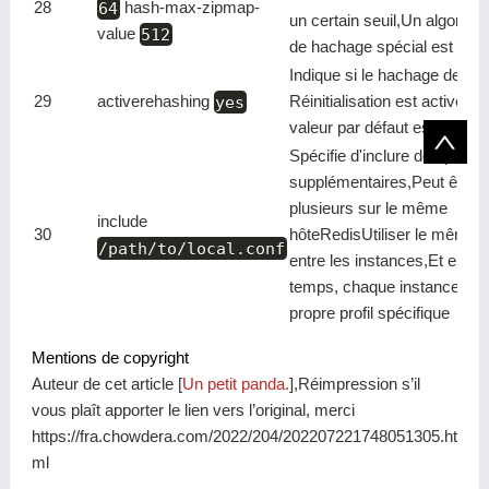
28
64
hash-max-zipmap-
un certain seuil,Un algorith
value
512
de hachage spécial est ado
Indique si le hachage de
29
activerehashing
yes
Réinitialisation est activé,La
valeur par défaut est activé
Spécifie d'inclure des profils
supplémentaires,Peut être
plusieurs sur le même
include
30
hôteRedisUtiliser le même pr
/path/to/local.conf
entre les instances,Et en 
temps, chaque instance a s
propre profil spécifique
Mentions de copyright
Auteur de cet article [
Un petit panda.
],Réimpression s’il
vous plaît apporter le lien vers l’original, merci
https://fra.chowdera.com/2022/204/202207221748051305.ht
ml