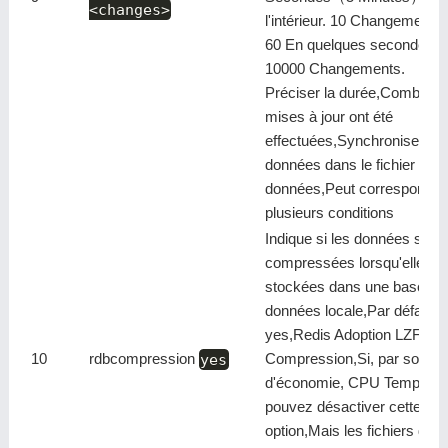
<changes>
l'intérieur. 10 Changements 
60 En quelques secondes.
10000 Changements.
Préciser la durée,Combien 
mises à jour ont été
effectuées,Synchroniser les
données dans le fichier de
données,Peut correspondre
plusieurs conditions
Indique si les données sont
compressées lorsqu'elles s
stockées dans une base de
données locale,Par défaut
yes,Redis Adoption LZF
10
rdbcompression
yes
Compression,Si, par souci
d'économie, CPU Temps,V
pouvez désactiver cette
option,Mais les fichiers de 