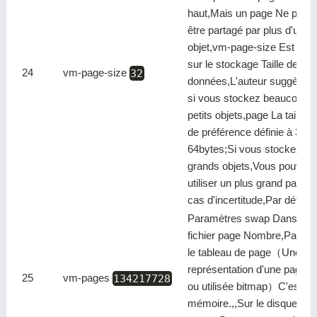
haut,Mais un page Ne peut 
être partagé par plus d'un
objet,vm-page-size Est bas
sur le stockage Taille des
24
vm-page-size
32
données,L'auteur suggère q
si vous stockez beaucoup 
petits objets,page La taille e
de préférence définie à 32 
64bytes;Si vous stockez de
grands objets,Vous pouvez
utiliser un plus grand page,
cas d'incertitude,Par défaut
Paramètres swap Dans le
fichier page Nombre,Parce 
le tableau de page（Une
représentation d'une page li
25
vm-pages
134217728
ou utilisée bitmap）C'est en
mémoire.,,Sur le disque 8 - 