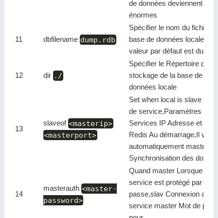
de données deviennent
énormes
Spécifier le nom du fichier d
11
dbfilename
dump.rdb
base de données locale,La
valeur par défaut est dump.
Spécifier le Répertoire de
12
dir
./
stockage de la base de
données locale
Set when local is slave Heu
de service,Paramètres mas
slaveof
<masterip>
Services IP Adresse et Port
13
<masterport>
Redis Au démarrage,Il va
automatiquement master
Synchronisation des donné
Quand master Lorsque le
service est protégé par mot
masterauth
<master-
14
passe,slav Connexion au
password>
service master Mot de pas
pour