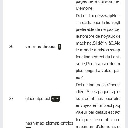
pages Sera consommé 1by
Mémoire.
Définir l'accèsswapNombre
Threads pour le fichier,Il est
préférable de ne pas dépas
le nombre de noyaux de la
machine,Si défini à0,Alors t
26
vm-max-threads
4
le monde a raison.swapLe
fonctionnement du fichier es
série,Peut causer des retar
plus longs.La valeur par déf
est4
Définir lors de la réponse au
client,Si les paquets plus pet
27
glueoutputbuf
yes
sont combinés pour être
envoyés en un seul paquet,
valeur par défaut est activé
Indique si le nombre ou le
hash-max-zipmap-entries
maximum d'éléments dépa