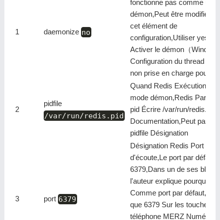
fonctionne pas comme un
démon,Peut être modifié pa
cet élément de
1
daemonize
no
configuration,Utiliser yes
Activer le démon（Window
Configuration du thread dé
non prise en charge pour n
Quand Redis Exécution en
mode démon,Redis Par déf
pidfile
2
pid Écrire /var/run/redis.pid
/var/run/redis.pid
Documentation,Peut passer
pidfile Désignation
Désignation Redis Port
d'écoute,Le port par défaut 
6379,Dans un de ses blogs,
l'auteur explique pourquoi 6
Comme port par défaut,Par
3
port
6379
que 6379 Sur les touches d
téléphone MERZ Numéro