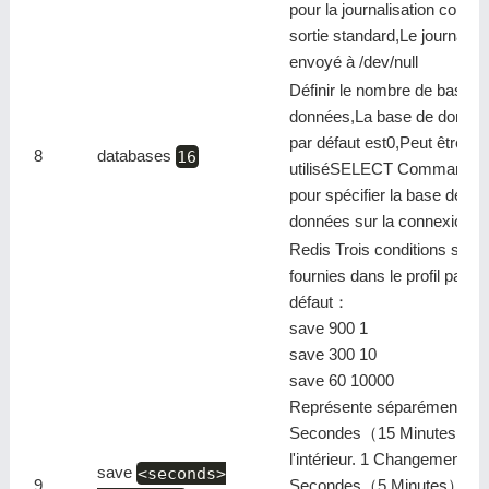
pour la journalisation comm
sortie standard,Le journal s
envoyé à /dev/null
Définir le nombre de bases 
données,La base de donné
par défaut est0,Peut être
8
databases
16
utiliséSELECT Commande
pour spécifier la base de
données sur la connexionid
Redis Trois conditions sont
fournies dans le profil par
défaut：
save 900 1
save 300 10
save 60 10000
Représente séparément 90
Secondes（15 Minutes）À
l'intérieur. 1 Changements,
save
<seconds>
9
Secondes（5 Minutes）À