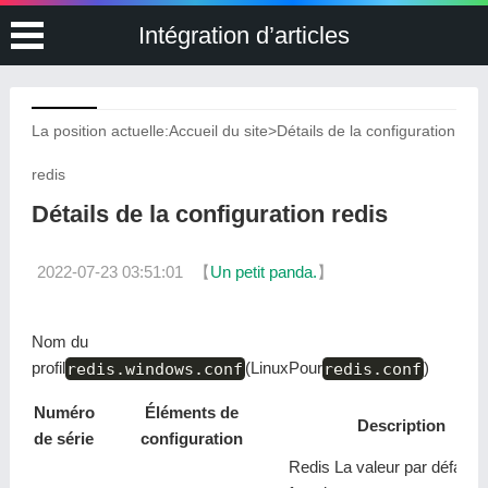
Intégration d’articles
La position actuelle:
Accueil du site
>
Détails de la configuration
redis
Détails de la configuration redis
2022-07-23 03:51:01
【
Un petit panda.
】
Nom du
profil
redis.windows.conf
(LinuxPour
redis.conf
)
Numéro
Éléments de
Description
de série
configuration
Redis La valeur par défaut 