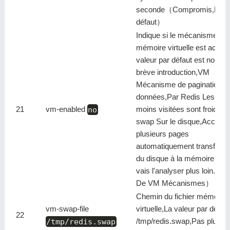
seconde（Compromis,Par
défaut）
Indique si le mécanisme de
mémoire virtuelle est activé
valeur par défaut est no,Un
brève introduction,VM
Mécanisme de pagination d
données,Par Redis Les pag
21
vm-enabled
no
moins visitées sont froides
swap Sur le disque,Accès à
plusieurs pages
automatiquement transféré
du disque à la mémoire（Je
vais l'analyser plus loin. Re
De VM Mécanismes）
Chemin du fichier mémoire
vm-swap-file
virtuelle,La valeur par défaut
22
/tmp/redis.swap
/tmp/redis.swap,Pas plus.