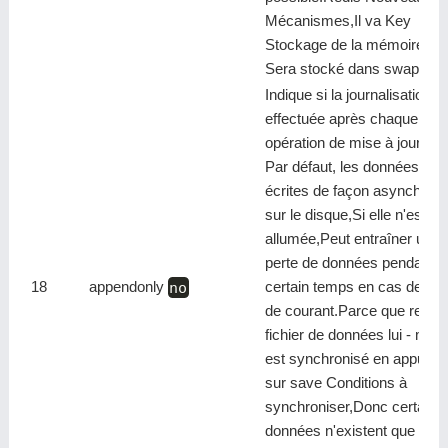
Mécanismes,Il va Key
Stockage de la mémoire,Va
Sera stocké dans swap Zo
Indique si la journalisation e
effectuée après chaque
opération de mise à jour,Re
Par défaut, les données son
écrites de façon asynchron
sur le disque,Si elle n'est pa
allumée,Peut entraîner une
perte de données pendant u
18
appendonly
no
certain temps en cas de pa
de courant.Parce que redis 
fichier de données lui - mê
est synchronisé en appuyan
sur save Conditions à
synchroniser,Donc certaine
données n'existent que dans