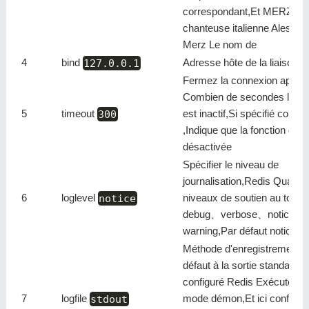
correspondant,Et MERZ De 
chanteuse italienne Alessia
Merz Le nom de
4
bind
127.0.0.1
Adresse hôte de la liaison
Fermez la connexion après
Combien de secondes le cli
5
timeout
300
est inactif,Si spécifié comm
,Indique que la fonction est
désactivée
Spécifier le niveau de
journalisation,Redis Quatre
6
loglevel
notice
niveaux de soutien au total
debug、verbose、notice、
warning,Par défaut notice
Méthode d'enregistrement,P
défaut à la sortie standard,S
configuré Redis Exécuter e
7
logfile
stdout
mode démon,Et ici configur