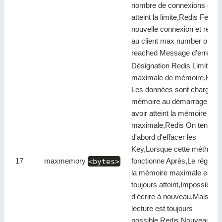
nombre de connexions clien
atteint la limite,Redis Ferme
nouvelle connexion et retou
au client max number of cli
reached Message d'erreur
Désignation Redis Limite
maximale de mémoire,Redi
Les données sont chargées
mémoire au démarrage,Apr
avoir atteint la mémoire
maximale,Redis On tentera
d'abord d'effacer les
Key,Lorsque cette méthode
17
maxmemory
<bytes>
fonctionne Après,Le réglage
la mémoire maximale est
toujours atteint,Impossible
d'écrire à nouveau,Mais la
lecture est toujours
possible.Redis Nouveau v