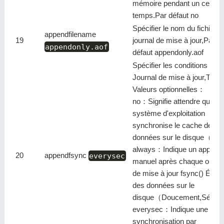
mémoire pendant un certain
temps.Par défaut no
Spécifier le nom du fichier
appendfilename
19
journal de mise à jour,Par
appendonly.aof
défaut appendonly.aof
Spécifier les conditions du
Journal de mise à jour,Total 
Valeurs optionnelles：
no：Signifie attendre que le
système d'exploitation
synchronise le cache de
données sur le disque（All
always：Indique un appel
20
appendfsync
everysec
manuel après chaque opéra
de mise à jour fsync() Écrir
des données sur le
disque（Doucement,Sécur
everysec：Indique une
synchronisation par