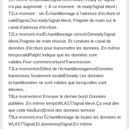
n'a pas augmenté （ À ce moment - là readySignal élevé）
T1Le moment：slv Échantillonnage à l'adresse d'écriture et
vaildSignal,Oui.readySignal élevé, Poignée de main sur le
canal d'adresse d'écriture .
T2Le moment.mstÉchantillonnage versslvDereadySignal
élevé.Poignée de main réussie. Et conduire le canal de
données d'écriture pour transmettre les données .En même
tempsvaildRalph!.Indique que les données sont
valides.Pour commencerburstTransmission.
T3Le momentslvDébut de l'échantillonnagemstDonnées
transmises.Seulement sivalidEtready Les données
échantillonnées ne sont valides que lorsqu'elles sont
élevées. .
T8Le momentmst Envoyer le dernier burst Données
publiées ,En même tempsWLASTSignal élevé,Ça veut dire
que cette foisBurstEnvoi des données terminé
T9Le moment,mst Échantillonnage de toutes les données et
WLASTSignal,Et donnerespSignal,En même