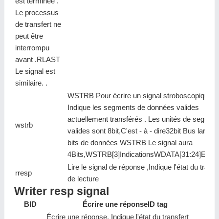
est terminée .
Le processus
de transfert ne
peut être
interrompu
avant .RLAST
Le signal est
similaire. .
WSTRB Pour écrire un signal stroboscopique ,
Indique les segments de données valides
actuellement transférés . Les unités de segmen
wstrb
valides sont 8bit,C'est - à - dire32bit Bus large 
bits de données WSTRB Le signal aura
4Bits,WSTRB[3]IndicationsWDATA[31:24]Efficac
Lire le signal de réponse ,Indique l'état du transf
rresp
de lecture
Writer resp signal
BID
Écrire une réponseID tag
Écrire une réponse, Indique l'état du transfert