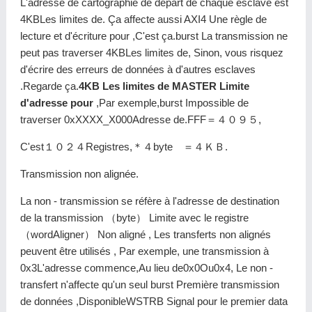
L'adresse de cartographie de départ de chaque esclave est
4KBLes limites de. Ça affecte aussi AXI4 Une règle de
lecture et d'écriture pour ,C'est ça.burst La transmission ne
peut pas traverser 4KBLes limites de, Sinon, vous risquez
d'écrire des erreurs de données à d'autres esclaves
.Regarde ça.
4KB Les limites de MASTER Limite
d'adresse pour
,Par exemple,burst Impossible de
traverser 0xXXXX_X000Adresse de.FFF＝４０９５,
C'est１０２４Registres,＊４byte ＝４ＫＢ.
Transmission non alignée.
La non - transmission se réfère à l'adresse de destination
de la transmission （byte） Limite avec le registre
（wordAligner） Non aligné , Les transferts non alignés
peuvent être utilisés , Par exemple, une transmission à
0x3L'adresse commence,Au lieu de0x0Ou0x4, Le non -
transfert n'affecte qu'un seul burst Première transmission
de données ,DisponibleWSTRB Signal pour le premier data