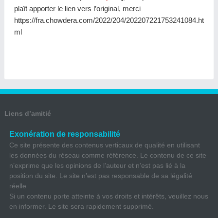
plaît apporter le lien vers l’original, merci
https://fra.chowdera.com/2022/204/202207221753241084.ht
ml
Liens d’amitié
Exonération de responsabilité
Ce site présente des contenus verticaux de qualité en utilisant
les données du réseau comme référence. Le contenu de ce site
n’exprime que les opinions de l’auteur et n’est pas lié à la
position du site. Le site n’est pas responsable de sa légalité
réelle
Si un contenu porte atteinte à vos droits et intérêts, veuillez nous
en informer. Le site sera rapidement supprimé.