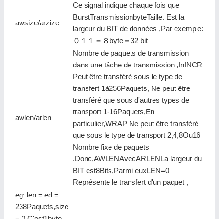
Ce signal indique chaque fois que
BurstTransmissionbyteTaille. Est la
awsize/arzize
largeur du BIT de données ,Par exemple:
０１１＝８byte＝32 bit
Nombre de paquets de transmission
dans une tâche de transmission ,InINCR
Peut être transféré sous le type de
transfert 1à256Paquets, Ne peut être
transféré que sous d'autres types de
transport 1-16Paquets,En
awlen/arlen
particulier,WRAP Ne peut être transféré
que sous le type de transport 2,4,8Ou16
Nombre fixe de paquets
.Donc,AWLENAvecARLENLa largeur du
BIT est8Bits,Parmi euxLEN=0
Représente le transfert d'un paquet ,
eg: len = ed =
238Paquets,size
= 0,C'est1byte.