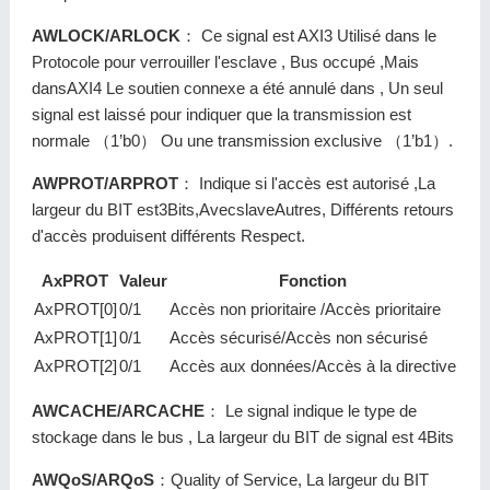
AWLOCK/ARLOCK
： Ce signal est AXI3 Utilisé dans le
Protocole pour verrouiller l'esclave , Bus occupé ,Mais
dansAXI4 Le soutien connexe a été annulé dans , Un seul
signal est laissé pour indiquer que la transmission est
normale （1’b0） Ou une transmission exclusive （1’b1）.
AWPROT/ARPROT
： Indique si l'accès est autorisé ,La
largeur du BIT est3Bits,AvecslaveAutres, Différents retours
d'accès produisent différents Respect.
AxPROT
Valeur
Fonction
AxPROT[0]
0/1
Accès non prioritaire /Accès prioritaire
AxPROT[1]
0/1
Accès sécurisé/Accès non sécurisé
AxPROT[2]
0/1
Accès aux données/Accès à la directive
AWCACHE/ARCACHE
： Le signal indique le type de
stockage dans le bus , La largeur du BIT de signal est 4Bits
AWQoS/ARQoS
：Quality of Service, La largeur du BIT