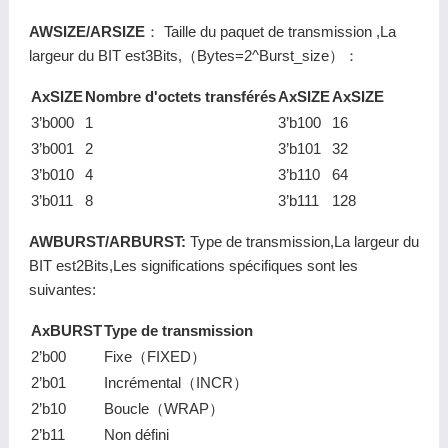
AWSIZE/ARSIZE
： Taille du paquet de transmission ,La
largeur du BIT est3Bits,（Bytes=2^Burst_size）：
AxSIZE
Nombre d'octets transférés
AxSIZE
AxSIZE
3’b000
1
3’b100
16
3’b001
2
3’b101
32
3’b010
4
3’b110
64
3’b011
8
3’b111
128
AWBURST/ARBURST:
Type de transmission,La largeur du
BIT est2Bits,Les significations spécifiques sont les
suivantes:
AxBURST
Type de transmission
2’b00
Fixe（FIXED）
2’b01
Incrémental（INCR）
2’b10
Boucle（WRAP）
2’b11
Non défini