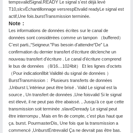
tempsvalidSignal.READY Le signal s'est déjà levé
T10,slcvÉchantillonnage versrespEtvalid readyLe signal est
actif,Une fois.burstTransmission terminée.
Note：
Les informations de données écrites sur le canal de
données sont considérées comme un tampon （buffered）
C'est parti.,“Seigneur.”Pas besoin d'attendre“De” La
confirmation du dernier transfert d'écriture déclenche un
nouveau transfert d'écriture . Le canal d'écriture comprend
le bus de données （8/16…1024bit） Et les lignes d'octets
（Pour indication8bit Validité du signal de données ）
BurstTransmission： Plusieurs transferts de données
,Unburst L'intérieur peut être brisé . Valid Le signal est la
source , Un transfert de données ,Une foisvalid Si le signal
est élevé, il ne peut pas être abaissé. , Jusqu'à ce que cette
transmission soit terminée .slaveDeready Le signal peut
être interrompu , Mais en fin de compte, c'est plus haut que
ça. burst. PourmasterDis, Une fois que la transmission a
commencé ,UnburstEntrevalid Ça ne devrait pas être bas.