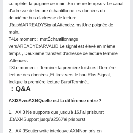
compléter la poignée de main .En même tempsslv Le canal
d'adresse de lecture échantillonne les données du
deuxième bus d'adresse de lecture
,Ralph!ARREADYSignal.Attendez.mstUne poignée de
main..
T4Le moment：mstÉchantillonnage
versAREADYEtARVALID Le signal est élevé en même
temps , Deuxième transfert d'adresse de lecture terminé
.Attendez.
T8Le moment：Terminer la première foisburst Dernière
lecture des données ,Et tirez vers le hautRlastSignal,
Indique la première lecture BurstTerminé..
：Q&A
AXI3AvecAXI4Quelle est la différence entre？
1、AXI3 Ne supporte que jusqu'à 16J'ai prisburst
.EtAXI4Support jusqu'à256J'ai prisburst .
2、AXI3Soutienwrite interleave.AXI4Non pris en