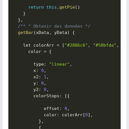
return
this
.
getPie
(
)
}
}
,
/** * Obtenir des données */
getBar
(
xData
,
 yData
)
{

    let colorArr 
=
[
"#2886c6"
,
"#50bfda"
,
"#
      color 
=
{

        type
:
"linear"
,
        x
:
0
,
        x2
:
1
,
        y
:
0
,
        y2
:
0
,
        colorStops
:
[
{

            offset
:
0
,
            color
:
 colorArr
[
0
]
,
}
,
{
