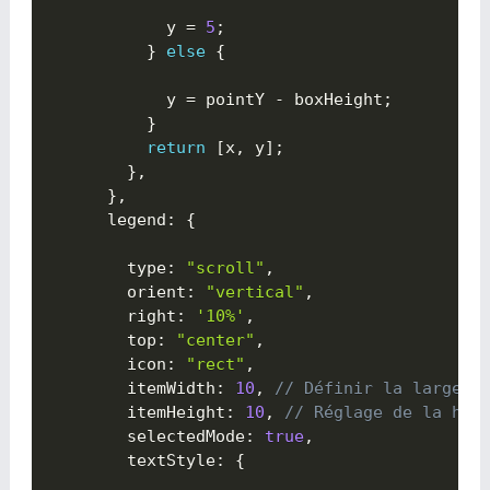
            y 
=
5
;
}
else
{

            y 
=
 pointY 
-
 boxHeight
;
}
return
[
x
,
 y
]
;
}
,
}
,
      legend
:
{

        type
:
"scroll"
,
        orient
:
"vertical"
,
        right
:
'10%'
,
        top
:
"center"
,
        icon
:
"rect"
,
        itemWidth
:
10
,
// Définir la largeur
        itemHeight
:
10
,
// Réglage de la hau
        selectedMode
:
true
,
        textStyle
:
{
