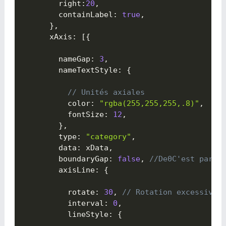
        right
:
20
,
        containLabel
:
true
,
}
,
      xAxis
:
[
{

        nameGap
:
3
,
        nameTextStyle
:
{

// Unités axiales 
          color
:
"rgba(255,255,255,.8)"
,
          fontSize
:
12
,
}
,
        type
:
"category"
,
        data
:
 xData
,
        boundaryGap
:
false
,
//De0C'est parti
        axisLine
:
{

          rotate
:
30
,
// Rotation excessive 
          interval
:
0
,
          lineStyle
:
{
