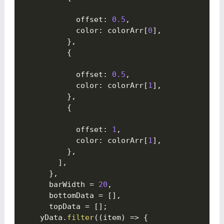
            offset
:
0.5
,
            color
:
 colorArr
[
0
]
,
}
,
{

            offset
:
0.5
,
            color
:
 colorArr
[
1
]
,
}
,
{

            offset
:
1
,
            color
:
 colorArr
[
1
]
,
}
,
]
,
}
,
      barWidth 
=
20
,
      bottomData 
=
[
]
,
      topData 
=
[
]
;
    yData
.
filter
(
(
item
)
=
>
{
