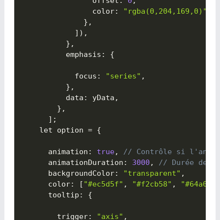
                offset
:
0
,
                color
:
"rgba(0,204,169,0)"
,
}
,
]
)
,
}
,
          emphasis
:
{

            focus
:
"series"
,
}
,
          data
:
 yData
,
}
,
]
;
    let option 
=
{

      animation
:
true
,
// Contrôle si l'anim
      animationDuration
:
3000
,
// Durée de l
      backgroundColor
:
"transparent"
,
      color
:
[
"#ec5d5f"
,
"#f2cb58"
,
"#64a0c8
      tooltip
:
{

        trigger
:
"axis"
,