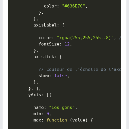
            color
:
"#636E7C"
,
}
,
}
,
        axisLabel
:
{

          color
:
"rgba(255,255,255,.8)"
,
// 
          fontSize
:
12
,
}
,
        axisTick
:
{

// Couleur de l'échelle de l'axe  
          show
:
false
,
}
,
}
,
]
,
      yAxis
:
[
{

        name
:
"Les gens"
,
        min
:
0
,
        max
:
function
(
value
)
{
