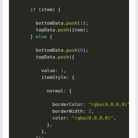
if
(
item
)
{

        bottomData
.
push
(
1
)
;
        topData
.
push
(
item
)
;
}
else
{

        bottomData
.
push
(
0
)
;
        topData
.
push
(
{

          value
:
1
,
          itemStyle
:
{

            normal
:
{

              borderColor
:
"rgba(0,0,0,0)"
,
              borderWidth
:
2
,
              color
:
"rgba(0,0,0,0)"
,
}
,
}
,