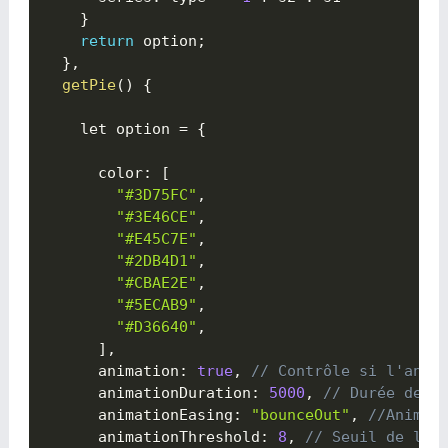
}
return
 option
;
}
,
getPie
(
)
{

    let option 
=
{

      color
:
[
"#3D75FC"
,
"#3E46CE"
,
"#E45C7E"
,
"#2DB4D1"
,
"#CBAE2E"
,
"#5ECAB9"
,
"#D36640"
,
]
,
      animation
:
true
,
// Contrôle si l'anim
      animationDuration
:
5000
,
// Durée de l
      animationEasing
:
"bounceOut"
,
//Animat
      animationThreshold
:
8
,
// Seuil de l'é