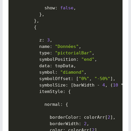
            show
:
false
,
}
,
}
,
{

          z
:
3
,
          name
:
"Données"
,
          type
:
"pictorialBar"
,
          symbolPosition
:
"end"
,
          data
:
 topData
,
          symbol
:
"diamond"
,
          symbolOffset
:
[
"0%"
,
"-50%"
]
,
          symbolSize
:
[
barWidth 
-
4
,
(
10
*
(
          itemStyle
:
{

            normal
:
{

              borderColor
:
 colorArr
[
2
]
,
              borderWidth
:
2
,
              color
:
 colorArr
[
2
]
,