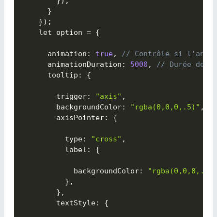
}
)
;
}
}
)
;
    let option 
=
{

      animation
:
true
,
// Contrôle si l'anim
      animationDuration
:
5000
,
// Durée de l
      tooltip
:
{

        trigger
:
"axis"
,
        backgroundColor
:
"rgba(0,0,0,.5)"
,
        axisPointer
:
{

          type
:
"cross"
,
          label
:
{

            backgroundColor
:
"rgba(0,0,0,.5)
}
,
}
,
        textStyle
:
{
