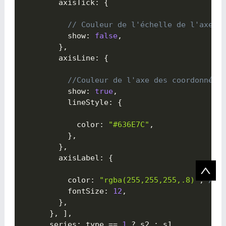
        axisTick
:
{

// Couleur de l'échelle de l'axe 
          show
:
false
,
}
,
        axisLine
:
{

//Couleur de l'axe des coordonnées
          show
:
true
,
          lineStyle
:
{

            color
:
"#636E7C"
,
}
,
}
,
        axisLabel
:
{

          color
:
"rgba(255,255,255,.8)"
,
// 
          fontSize
:
12
,
}
,
}
,
]
,
      series
:
 type 
==
1
?
 s2 
:
 s1
