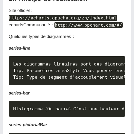
Site officiel：
https://echarts.apache.org/zh/index.html
echartsCommunauté：
http://www.ppchart.com/#/
Quelques types de diagrammes：
series-line
Les diagrammes linéaires sont des diagrammes 
Tip
:
 Paramètres areaStyle Vous pouvez ensuite
Tip
:
 Type de segment d'accouplement visualMa
series-bar
series-pictorialBar