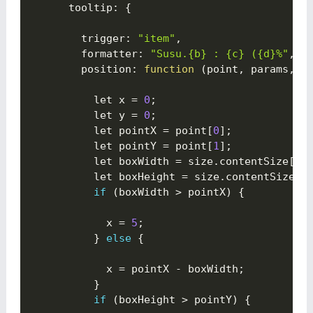
      tooltip
:
{

        trigger
:
"item"
,
        formatter
:
"Susu.{b} : {c} ({d}%"
,
        position
:
function
(
point
,
 params
,
 d
          let x 
=
0
;
          let y 
=
0
;
          let pointX 
=
 point
[
0
]
;
          let pointY 
=
 point
[
1
]
;
          let boxWidth 
=
 size
.
contentSize
[
0
]
          let boxHeight 
=
 size
.
contentSize
[
1
if
(
boxWidth 
>
 pointX
)
{

            x 
=
5
;
}
else
{

            x 
=
 pointX 
-
 boxWidth
;
}
if
(
boxHeight 
>
 pointY
)
{
