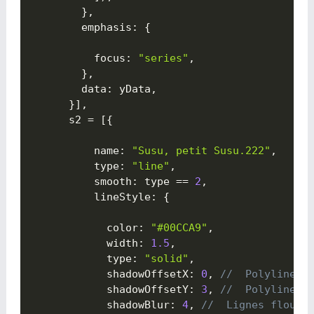
}
,
        emphasis
:
{

          focus
:
"series"
,
}
,
        data
:
 yData
,
}
]
,
      s2 
=
[
{

          name
:
"Susu, petit Susu.222"
,
          type
:
"line"
,
          smooth
:
 type 
==
2
,
          lineStyle
:
{

            color
:
"#00CCA9"
,
            width
:
1.5
,
            type
:
"solid"
,
            shadowOffsetX
:
0
,
//  Polyline X
            shadowOffsetY
:
3
,
//  Polyline Y
            shadowBlur
:
4
,
//  Lignes floues