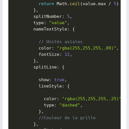
return
 Math
.
ceil
(
value
.
max 
/
5
)
*
}
,
        splitNumber
:
5
,
        type
:
"value"
,
        nameTextStyle
:
{

// Unités axiales 
          color
:
"rgba(255,255,255,.89)"
,
          fontSize
:
12
,
}
,
        splitLine
:
{

          show
:
true
,
          lineStyle
:
{

            color
:
"rgba(255,255,255,.25)"
,
            type
:
"dashed"
,
}
,
//Couleur de la grille
}
,