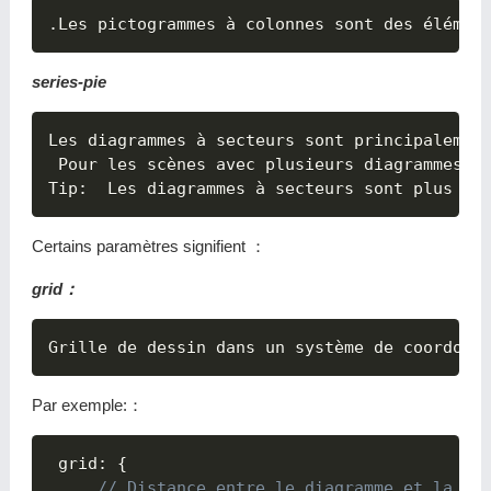
series-pie
Les diagrammes à secteurs sont principalement
 Pour les scènes avec plusieurs diagrammes à
Tip
:
Certains paramètres signifient ：
grid：
Par exemple:：
 grid
:
{

// Distance entre le diagramme et la bo