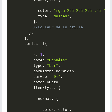
            color
:
"rgba(255,255,255,.25)"
,
            type
:
"dashed"
,
}
,
//Couleur de la grille
}
,
}
,
      series
:
[
{

          z
:
1
,
          name
:
"Données"
,
          type
:
"bar"
,
          barWidth
:
 barWidth
,
          barGap
:
"0%"
,
          data
:
 yData
,
          itemStyle
:
{

            normal
:
{

              color
:
 color
,