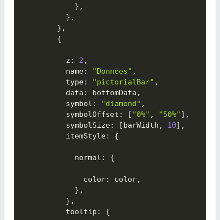
}
,
}
,
}
,
{

          z
:
2
,
          name
:
"Données"
,
          type
:
"pictorialBar"
,
          data
:
 bottomData
,
          symbol
:
"diamond"
,
          symbolOffset
:
[
"0%"
,
"50%"
]
,
          symbolSize
:
[
barWidth
,
10
]
,
          itemStyle
:
{

            normal
:
{

              color
:
 color
,
}
,
}
,
          tooltip
:
{
