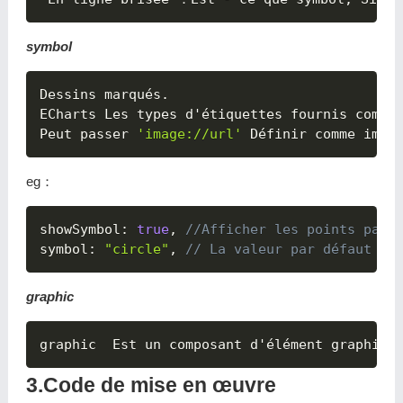
symbol
Dessins marqués.

ECharts Les types d'étiquettes fournis compr
Peut passer 
'image://url'
eg：
showSymbol
:
true
,
//Afficher les points par 
symbol
:
"circle"
,
// La valeur par défaut es
graphic
graphic  Est un composant d'élément graphiqu
3.Code de mise en œuvre