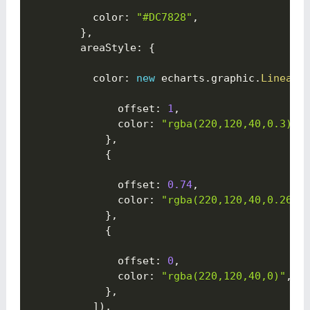
          color
:
"#DC7828"
,
}
,
        areaStyle
:
{

          color
:
new
 echarts
.
graphic
.
LinearG
              offset
:
1
,
              color
:
"rgba(220,120,40,0.3)"
,
}
,
{

              offset
:
0.74
,
              color
:
"rgba(220,120,40,0.26)"
}
,
{

              offset
:
0
,
              color
:
"rgba(220,120,40,0)"
,
}
,
]
)
,