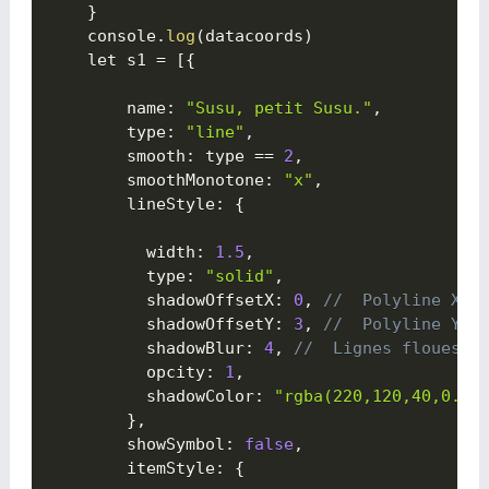
}
    console
.
log
(
datacoords
)
    let s1 
=
[
{

        name
:
"Susu, petit Susu."
,
        type
:
"line"
,
        smooth
:
 type 
==
2
,
        smoothMonotone
:
"x"
,
        lineStyle
:
{

          width
:
1.5
,
          type
:
"solid"
,
          shadowOffsetX
:
0
,
//  Polyline XOf
          shadowOffsetY
:
3
,
//  Polyline YOf
          shadowBlur
:
4
,
//  Lignes floues 
          opcity
:
1
,
          shadowColor
:
"rgba(220,120,40,0.95
}
,
        showSymbol
:
false
,
        itemStyle
:
{
