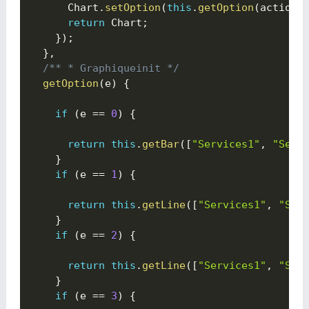
      Chart
.
setOption
(
this
.
getOption
(
action
)
return
 Chart
;
}
)
;
}
,
/** * Graphiqueinit */
getOption
(
e
)
{

if
(
e 
==
0
)
{

return
this
.
getBar
(
[
"Services1"
,
"Serv
}
if
(
e 
==
1
)
{

return
this
.
getLine
(
[
"Services1"
,
"Ser
}
if
(
e 
==
2
)
{

return
this
.
getLine
(
[
"Services1"
,
"Ser
}
if
(
e 
==
3
)
{
