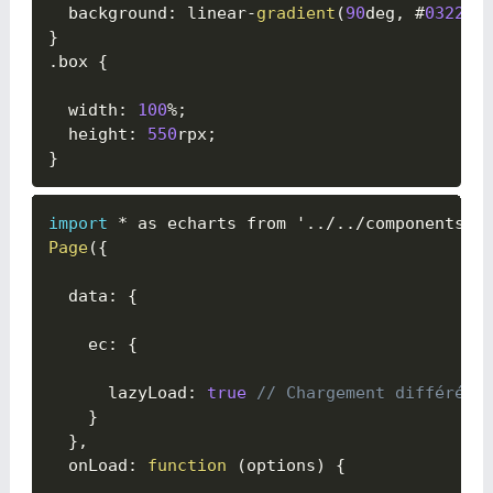
  background
:
 linear
-
gradient
(
90
deg
,
 #
03224
e
}
.
box 
{

  width
:
100
%
;
  height
:
550
rpx
;
}
import
*
 as echarts from '
.
.
/
.
.
/
components
/
e
Page
(
{

  data
:
{

    ec
:
{

      lazyLoad
:
true
// Chargement différé
}
}
,
  onLoad
:
function
(
options
)
{
