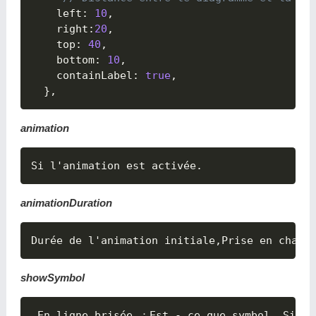
    left
:
10
,
    right
:
20
,
    top
:
40
,
    bottom
:
10
,
    containLabel
:
true
,
}
,
animation
animationDuration
showSymbol
 En ligne brisée ：Est - ce que symbol
,
 Si 
fa