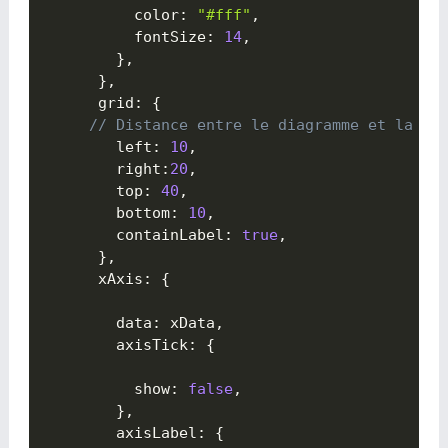
          color
:
"#fff"
,
          fontSize
:
14
,
}
,
}
,
      grid
:
{

// Distance entre le diagramme et la bo
        left
:
10
,
        right
:
20
,
        top
:
40
,
        bottom
:
10
,
        containLabel
:
true
,
}
,
      xAxis
:
{

        data
:
 xData
,
        axisTick
:
{

          show
:
false
,
}
,
        axisLabel
:
{
