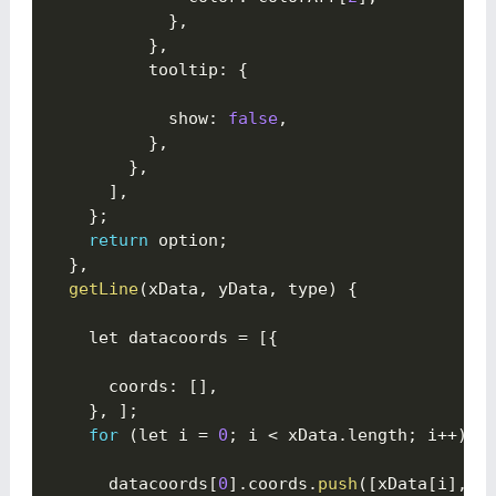
}
,
}
,
          tooltip
:
{

            show
:
false
,
}
,
}
,
]
,
}
;
return
 option
;
}
,
getLine
(
xData
,
 yData
,
 type
)
{

    let datacoords 
=
[
{

      coords
:
[
]
,
}
,
]
;
for
(
let i 
=
0
;
 i 
<
 xData
.
length
;
 i
++
)
{

      datacoords
[
0
]
.
coords
.
push
(
[
xData
[
i
]
,
 y