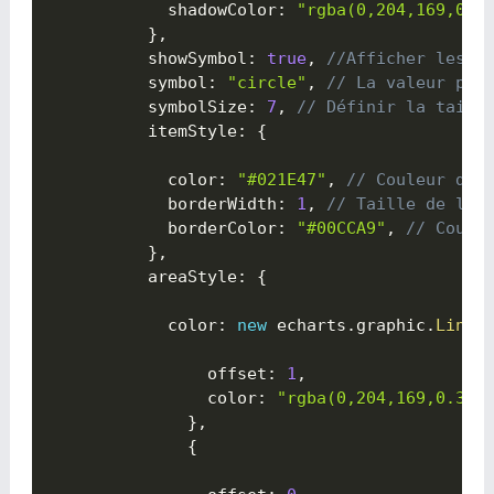
            shadowColor
:
"rgba(0,204,169,0.9
}
,
          showSymbol
:
true
,
//Afficher les p
          symbol
:
"circle"
,
// La valeur par
          symbolSize
:
7
,
// Définir la taill
          itemStyle
:
{

            color
:
"#021E47"
,
// Couleur de
            borderWidth
:
1
,
// Taille de la 
            borderColor
:
"#00CCA9"
,
// Coule
}
,
          areaStyle
:
{

            color
:
new
 echarts
.
graphic
.
Linea
                offset
:
1
,
                color
:
"rgba(0,204,169,0.3)"
}
,
{
