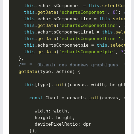
this
.
echartsComponnet 
=
this
.
selectCompo
this
.
getData
(
'echartsComponnet'
,
0
)
;
//O
this
.
echartsComponnetLine 
=
this
.
selectC
this
.
getData
(
'echartsComponnetLine'
,
1
)
;
this
.
echartsComponnetLine1 
=
this
.
select
this
.
getData
(
'echartsComponnetLine1'
,
2
)
this
.
echartsComponnetpie 
=
this
.
selectCo
this
.
getData
(
'echartsComponnetpie'
,
3
)
;
}
,
/** *  Obtenir des données graphiques  */
getData
(
type
,
 action
)
{

this
[
type
]
.
init
(
(
canvas
,
 width
,
 height
,
 
const
 Chart 
=
 echarts
.
init
(
canvas
,
 nul
        width
:
 width
,
        height
:
 height
,
        devicePixelRatio
:
 dpr

}
)
;