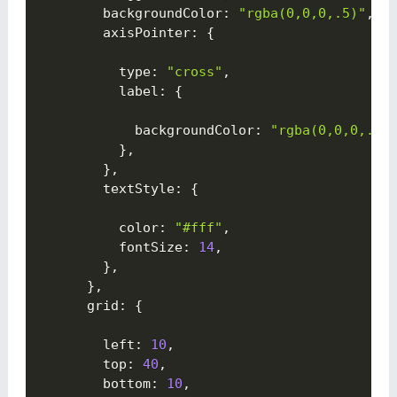
        backgroundColor
:
"rgba(0,0,0,.5)"
,
        axisPointer
:
{

          type
:
"cross"
,
          label
:
{

            backgroundColor
:
"rgba(0,0,0,.5)
}
,
}
,
        textStyle
:
{

          color
:
"#fff"
,
          fontSize
:
14
,
}
,
}
,
      grid
:
{

        left
:
10
,
        top
:
40
,
        bottom
:
10
,