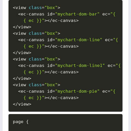
<
view 
class
=
"box"
>
<
ec
-
canvas id
=
"mychart-dom-bar"
 ec
=
"{

{ ec }}"
>
<
/
ec
-
canvas
>
<
/
view
>
<
view 
class
=
"box"
>
<
ec
-
canvas id
=
"mychart-dom-line"
 ec
=
"{

{ ec }}"
>
<
/
ec
-
canvas
>
<
/
view
>
<
view 
class
=
"box"
>
<
ec
-
canvas id
=
"mychart-dom-line1"
 ec
=
"{

{ ec }}"
>
<
/
ec
-
canvas
>
<
/
view
>
<
view 
class
=
"box"
>
<
ec
-
canvas id
=
"mychart-dom-pie"
 ec
=
"{

{ ec }}"
>
<
/
ec
-
canvas
>
<
/
view
>
page 
{
