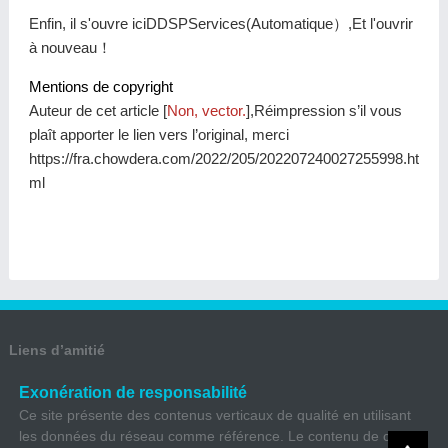
Enfin, il s'ouvre iciDDSPServices(Automatique）,Et l'ouvrir
à nouveau！
Mentions de copyright
Auteur de cet article [
Non, vector.
],Réimpression s’il vous
plaît apporter le lien vers l’original, merci
https://fra.chowdera.com/2022/205/202207240027255998.ht
ml
Liens d’amitié
Exonération de responsabilité
Ce site présente des contenus verticaux de qualité en utilisant
les données du réseau comme référence. Le contenu de ce site