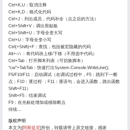
Ctrl+K,U：取消注释
Ctrl+K,D：格式化代码
Ctrl+J：列出成员，代码补全（点之后的方法）
Ctrl+Shift+V：调出剪贴板
Ctrl+Shift+U：字母全变大写
Ctrl+U：字母全变小写
Ctrl(+Shift)+F：查找，包括被宏隐藏的代码
Alt+↑/↓：将代码块上移/下移（不用选中代码）
Ctrl+Tab：打开脚本列表（可切换脚本）
“cw”+TabTab：快速打出System.Console.WriteLine();
F5/F10/F11：启动调试（在调试过程中，F5：跳到下一断
点；F10：逐过程·；F11：逐语句，会进入函数，跳出函数
Shift+F11）
Shift+F5：结束调试
F9：在光标处增加或移除断点
待续…
版权声明
本文为[
阿斯提尼
]所创，转载请带上原文链接，感谢