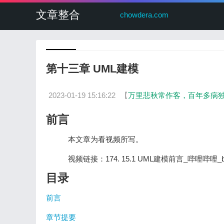
文章整合
chowdera.com
第十三章 UML建模
2023-01-19 15:16:22
【
万里悲秋常作客，百年多病独
前言
本文章为看视频所写。
视频链接：174. 15.1 UML建模前言_哔哩哔哩_bilib
目录
前言
章节提要