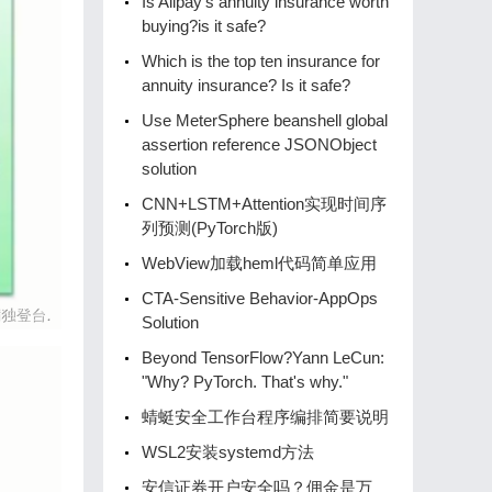
Is Alipay's annuity insurance worth
buying?is it safe?
Which is the top ten insurance for
annuity insurance? Is it safe?
Use MeterSphere beanshell global
assertion reference JSONObject
solution
CNN+LSTM+Attention实现时间序
列预测(PyTorch版)
WebView加载heml代码简单应用
CTA-Sensitive Behavior-AppOps
Solution
Beyond TensorFlow?Yann LeCun:
"Why? PyTorch. That's why."
蜻蜓安全工作台程序编排简要说明
WSL2安装systemd方法
安信证券开户安全吗？佣金是万