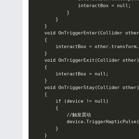
                interactBox = null;

            }

        }

    }

    void OnTriggerEnter(Collider other
    {

        interactBox = other.transform.
    }

    void OnTriggerExit(Collider other)
    {

        interactBox = null;

    }

    void OnTriggerStay(Collider other)
    {

        if (device != null)

        {

            //触发震动

            device.TriggerHapticPulse(
        }

    }
