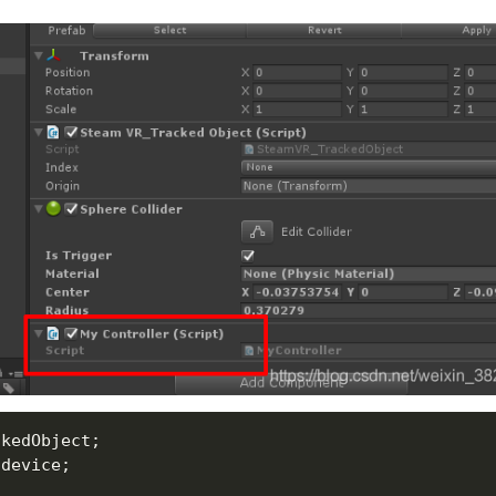
kedObject;

device;
