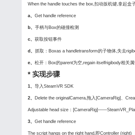
When the handle touches the box,扣动扳机
a、
Get handle reference
b、
手柄与Box的碰撞检测
c、
获取按钮事件
d、
抓取：Boxas a handletransform的子物体,失去rig
e、
松开：Box的parent为空,regain itselfrigibody相关
* 实现步骤
1、
导入SteamVR SDK
2、
Delete the originalCamera,拖入[CameraRig]、Cr
Adjustable head size：[CameraRig]——SteamVR_P
3、
Get handle reference
The script hangs on the right hand,即Controller (right)