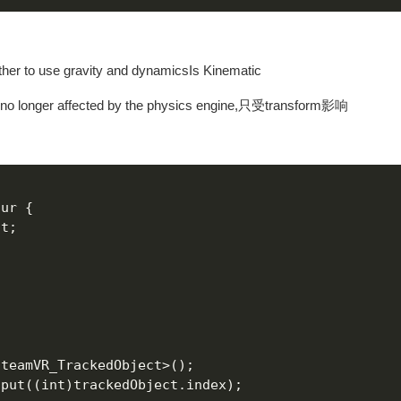
er to use gravity and dynamicsIs Kinematic
 longer affected by the physics engine,只受transform影响
ur {

t;

teamVR_TrackedObject>();

put((int)trackedObject.index);
