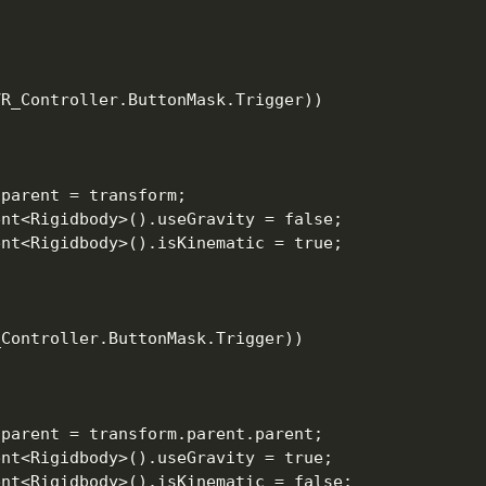
R_Controller.ButtonMask.Trigger))

parent = transform;

nt<Rigidbody>().useGravity = false;

nt<Rigidbody>().isKinematic = true;

Controller.ButtonMask.Trigger))

parent = transform.parent.parent;

nt<Rigidbody>().useGravity = true;

nt<Rigidbody>().isKinematic = false;
