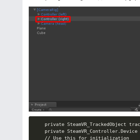
    private SteamVR_TrackedObject trac
    private SteamVR_Controller.Device 
	// Use this for initialization
