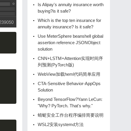
Is Alipay's annuity insurance worth
buying?is it safe?
Which is the top ten insurance for
annuity insurance? Is it safe?
Use MeterSphere beanshell global
assertion reference JSONObject
solution
CNN+LSTM+Attention实现时间序
列预测(PyTorch版)
WebView加载heml代码简单应用
CTA-Sensitive Behavior-AppOps
Solution
Beyond TensorFlow?Yann LeCun:
"Why? PyTorch. That's why."
蜻蜓安全工作台程序编排简要说明
WSL2安装systemd方法