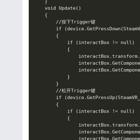
    }

    void Update()

    {

        //按下Trigger键

        if (device.GetPressDown(SteamV
        {

            if (interactBox != null)

            {

                interactBox.transform.
                interactBox.GetCompone
                interactBox.GetCompone
            }

        }

        //松开Trigger键

        if (device.GetPressUp(SteamVR_
        {

            if (interactBox != null)

            {

                interactBox.transform.
                interactBox.GetCompone
                interactBox.GetCompone