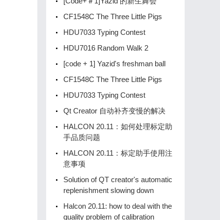
[Code+＃1]Yazid 的新生舞会
CF1548C The Three Little Pigs
HDU7033 Typing Contest
HDU7016 Random Walk 2
[code + 1] Yazid's freshman ball
CF1548C The Three Little Pigs
HDU7033 Typing Contest
Qt Creator 自动补齐变慢的解决
HALCON 20.11：如何处理标定助
手品质问题
HALCON 20.11：标定助手使用注
意事项
Solution of QT creator's automatic
replenishment slowing down
Halcon 20.11: how to deal with the
quality problem of calibration