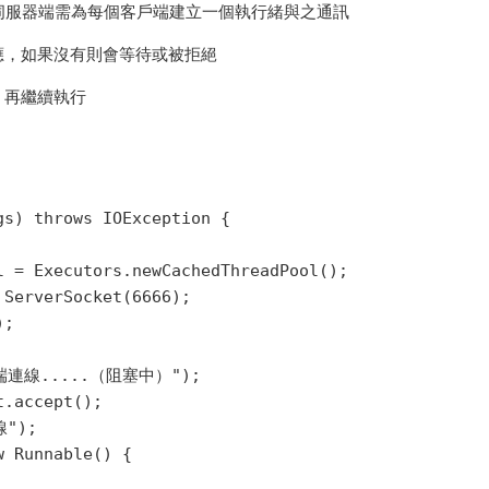
下伺服器端需為每個客戶端建立一個執行緒與之通訊
應，如果沒有則會等待或被拒絕
，再繼續執行
s) throws IOException {

 = Executors.newCachedThreadPool();

ServerSocket(6666);

;

客戶端連線.....（阻塞中）");

.accept();

");

 Runnable() {
