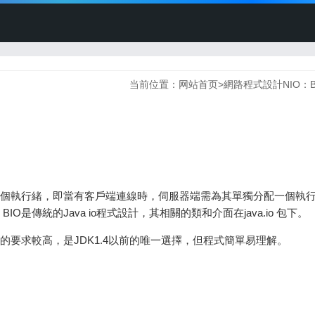
当前位置：
网站首页
>
網路程式設計NIO：B
為一個連線一個執行緒，即當有客戶端連線時，伺服器端需為其單獨分配一個執
傳統的Java io程式設計，其相關的類和介面在java.io 包下。
的要求較高，是JDK1.4以前的唯一選擇，但程式簡單易理解。