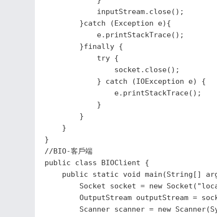
            }

            inputStream.close();

        }catch (Exception e){

            e.printStackTrace();

        }finally {

            try {

                socket.close();

            } catch (IOException e) {

                e.printStackTrace();

            }

        }

    }

}
//BIO-客戶端

public class BIOClient {

    public static void main(String[] arg
        Socket socket = new Socket("loca
        OutputStream outputStream = sock
        Scanner scanner = new Scanner(Sy