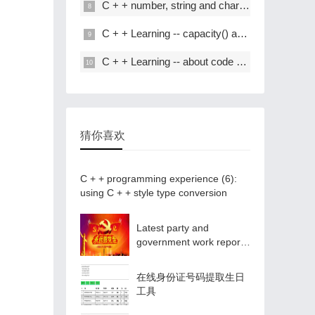
C + + number, string and char * conversion
C + + Learning -- capacity() and resize() in C + +
C + + Learning -- about code performance optimization
猜你喜欢
C + + programming experience (6):
using C + + style type conversion
Latest party and
government work report
ppt - Park ppt
在线身份证号码提取生日
工具