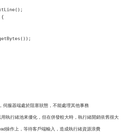
tLine();

{

etBytes());

ept())，伺服器端處於阻塞狀態，不能處理其他事務
以用執行緒池來優化，但在併發較大時，執行緒開銷依舊很大
ead操作上，等待客戶端輸入，造成執行緒資源浪費