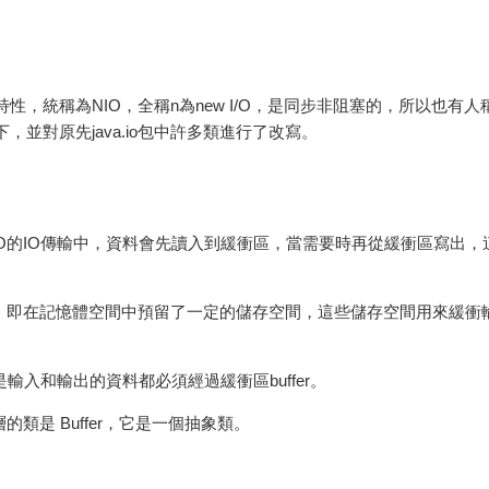
特性，統稱為NIO，全稱n為new I/O，是同步非阻塞的，所以也有人稱
其子包下，並對原先java.io包中許多類進行了改寫。
NIO的IO傳輸中，資料會先讀入到緩衝區，當需要時再從緩衝區寫出，
憶體塊，即在記憶體空間中預留了一定的儲存空間，這些儲存空間用來緩衝
是輸入和輸出的資料都必須經過緩衝區buffer。
層的類是 Buffer，它是一個抽象類。