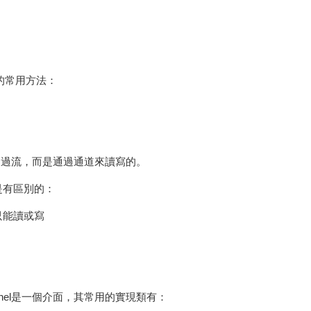
，它的常用方法：
通過流，而是通過通道來讀寫的。
是有區別的：
只能讀或寫
下。Channel是一個介面，其常用的實現類有：