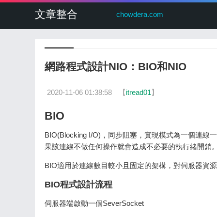
文章整合
chowdera.com
網路程式設計NIO：BIO和NIO
2020-11-06 01:38:58
【
itread01
】
BIO
BIO(Blocking I/O)，同步阻塞，實現模式
果該連線不做任何操作就會造成不必要的執行緒開銷。BIO是
BIO適用於連線數目較小且固定的架構，對伺服器資源
BIO程式設計流程
伺服器端啟動一個SeverSocket