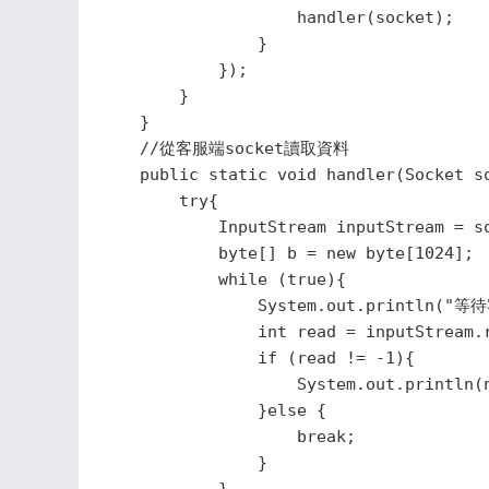
                    handler(socket);

                }

            });

        }

    }

    //從客服端socket讀取資料

    public static void handler(Socket so
        try{

            InputStream inputStream = so
            byte[] b = new byte[1024];

            while (true){

                System.out.println(
                int read = inputStream.r
                if (read != -1){

                    System.out.println(n
                }else {

                    break;

                }
