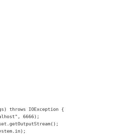
s) throws IOException {

lhost", 6666);

et.getOutputStream();

stem.in);
