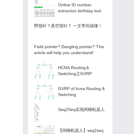
Online ID number
extraction birthday tool
️野指针？悬空指针？️ 一文带你搞懂！
Field pointer? Dangling pointer? This
article will help you understand!
HCNA Routing＆
Switching之GVRP
GVRP of hcna Routing &
Switching
Seq2Seq实现闲聊机器人
【闲聊机器人】seq2seq