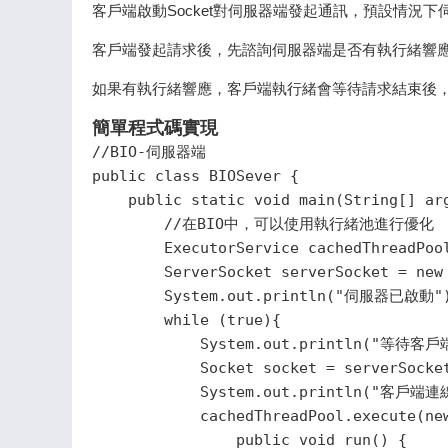
客戶端啟動Socket對伺服器端發起通訊，預設情況
客戶端發起請求後，先諮詢伺服器端是否有執行緒響
如果有執行緒響應，客戶端執行緒會等待請求結束後
簡單程式碼實現
//BIO-伺服器端

public class BIOSever {

    public static void main(String[] arg
        //在BIO中，可以使用執行緒池進行優化

        ExecutorService cachedThreadPool
        ServerSocket serverSocket = new 
        System.out.println("伺服器已啟動")
        while (true){

            System.out.println("等待
            Socket socket = serverSocket
            System.out.println("客戶端連線
            cachedThreadPool.execute(new
                public void run() {
