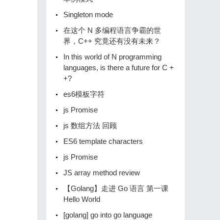
Singleton mode
在这个 N 多编程语言争霸的世
界，C++ 究竟还有没有未来？
In this world of N programming
languages, is there a future for C +
+?
es6模板字符
js Promise
js 数组方法 回顾
ES6 template characters
js Promise
JS array method review
【Golang】️走进 Go 语言️ 第一课
Hello World
[golang] go into go language