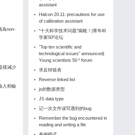
assistant
Halcon 20.11: precautions for use
of calibration assistant
為non-
“十大科学技术问题”揭晓！|青年科
学家50²论坛
"Top ten scientific and
technological issues" announced|
Young scientists 50 ² forum
這樣減少
求反转链表
Reverse linked list
輸入和輸
js的数据类型
JS data type
记一次文件读写遇到的bug
Remember the bug encountered in
reading and writing a file
单例模式