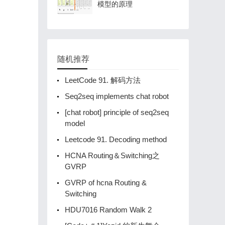
模型的原理
随机推荐
LeetCode 91. 解码方法
Seq2seq implements chat robot
[chat robot] principle of seq2seq
model
Leetcode 91. Decoding method
HCNA Routing＆Switching之
GVRP
GVRP of hcna Routing &
Switching
HDU7016 Random Walk 2