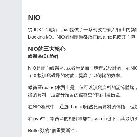
NIO
從JDK1.4開始，java提供了一系列改進輸入/輸出的新
blocking I/O。NIO的相關類都放在java.nio包或
NIO的三大核心
緩衝區(Buffer)
NIO是面向緩衝區, 或者說是面向塊程式設計的。在
了直接讀寫磁碟的次數，提高了IO傳輸的效率。
緩衝區(buffer)本質上是一個可以讀寫資料的記
出的資料，這部分預留的儲存空間就叫緩衝區。
在NIO程式中，通道channel雖然負責資料的傳輸，但
在java中，緩衝區的相關類都在java.nio包下，其最頂
Buffer類的4個重要屬性：