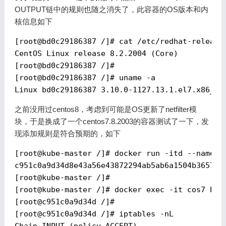
OUTPUT链中的规则也随之消失了，此容器的OS版本和内
核信息如下
[
root@bd0c29186387
 /]# cat /etc/redhat-release

CentOS Linux release 8.2.2004 (Core)

[
root@bd0c29186387
 /]#

[
root@bd0c29186387
 /]# uname -a

之前没用过centos8，考虑到可能是OS更新了netfilter模
块，于是换成了一个centos7.8.2003的容器测试了一下，发
现添加规则是符合预期的，如下
[
root@kube-master
 /]# docker run -itd --name "
c951c0a9d34d8e43a56e43872294ab5ab6a1504b3657212
[
root@kube-master
 /]#

[
root@kube-master
 /]# docker exec -it cos7 bash
[
root@c951c0a9d34d
 /]#

[
root@c951c0a9d34d
 /]# iptables -nL
