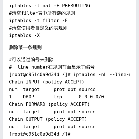
iptables -t nat -F PREROUTING

#清空filter表中所有链的规则

iptables -t filter -F

#清空使用者自定义的表规则

删除某一条规则
#可以通过编号来删除

#--line-number在规则前面显示了编号

[
root@c951c0a9d34d
 /]# iptables -nL --line-numb
Chain INPUT (policy ACCEPT)

num  target     prot opt source               d
1    DROP       tcp  --  0.0.0.0/0            0
Chain FORWARD (policy ACCEPT)

num  target     prot opt source               d
Chain OUTPUT (policy ACCEPT)

num  target     prot opt source               d
[
root@c951c0a9d34d
 /]#
