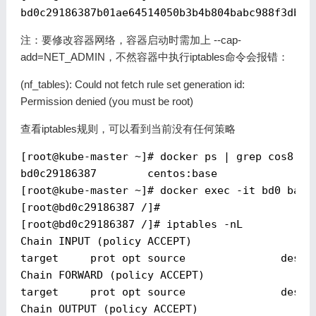
注：要修改容器网络，容器启动时需加上 --cap-
add=NET_ADMIN，不然容器中执行iptables命令会报错：
(nf_tables): Could not fetch rule set generation id:
Permission denied (you must be root)
查看iptables规则，可以看到当前没有任何策略
[
root@kube-master
 ~]# docker ps | grep cos8

bd0c29186387        centos:base               
[
root@kube-master
 ~]# docker exec -it bd0 bash

[
root@bd0c29186387
 /]#

[
root@bd0c29186387
 /]# iptables -nL

Chain INPUT (policy ACCEPT)

target     prot opt source               destin
Chain FORWARD (policy ACCEPT)

target     prot opt source               destin
Chain OUTPUT (policy ACCEPT)
