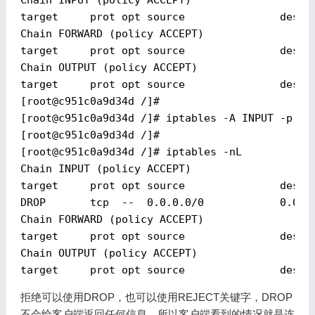
Chain INPUT (policy ACCEPT)

target     prot opt source               destin
Chain FORWARD (policy ACCEPT)

target     prot opt source               destin
Chain OUTPUT (policy ACCEPT)

target     prot opt source               destin
[
root@c951c0a9d34d
 /]#

[
root@c951c0a9d34d
 /]# iptables -A INPUT -p tcp
[
root@c951c0a9d34d
 /]#

[
root@c951c0a9d34d
 /]# iptables -nL

Chain INPUT (policy ACCEPT)

target     prot opt source               destin
DROP       tcp  --  0.0.0.0/0            0.0.0.
Chain FORWARD (policy ACCEPT)

target     prot opt source               destin
Chain OUTPUT (policy ACCEPT)

拒绝可以使用DROP，也可以使用REJECT关键字，DROP
不会给客户端返回任何信息，所以客户端看到的情况就是连