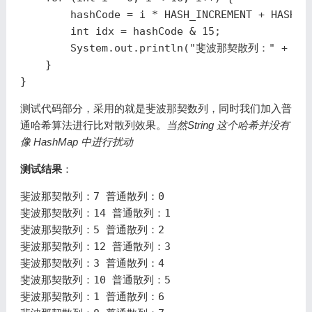
hashCode
=
i
*
HASH_INCREMENT
+
HASH_I
int
idx
=
hashCode
&
15
;
System
.
out
.
println
(
"斐波那契散列："
+
id
}
}
测试代码部分，采用的就是斐波那契数列，同时我们加入普
通哈希算法进行比对散列效果。
当然String 这个哈希并没有
像 HashMap 中进行扰动
测试结果
：
斐波那契散列
：
7
普通散列
：
0
斐波那契散列
：
14
普通散列
：
1
斐波那契散列
：
5
普通散列
：
2
斐波那契散列
：
12
普通散列
：
3
斐波那契散列
：
3
普通散列
：
4
斐波那契散列
：
10
普通散列
：
5
斐波那契散列
：
1
普通散列
：
6