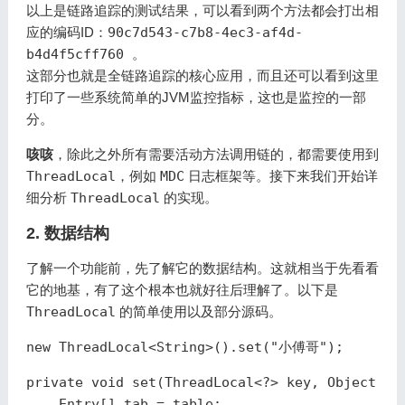
以上是链路追踪的测试结果，可以看到两个方法都会打出相
应的编码ID：
90c7d543-c7b8-4ec3-af4d-
b4d4f5cff760
。
这部分也就是全链路追踪的核心应用，而且还可以看到这里
打印了一些系统简单的JVM监控指标，这也是监控的一部
分。
咳咳
，除此之外所有需要活动方法调用链的，都需要使用到
ThreadLocal
，例如
MDC
日志框架等。接下来我们开始详
细分析
ThreadLocal
的实现。
2. 数据结构
了解一个功能前，先了解它的数据结构。这就相当于先看看
它的地基，有了这个根本也就好往后理解了。以下是
ThreadLocal
的简单使用以及部分源码。
new ThreadLocal<String>().set("小傅哥");
private
void
set
(
ThreadLocal
<?>
key
,
Object
va
Entry
[]
tab
=
table
;