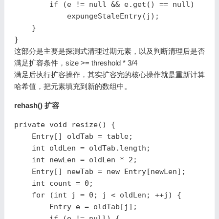
if
(
e
!=
null
&&
e
.
get
()
==
null
)
expungeStaleEntry
(
j
);
}
}
这部分是主要是探测式清理过期元素，以及判断清理后是否
满足扩容条件，size >= threshold * 3/4
满足后执行扩容操作，其实扩容完的核心操作就是重新计算
哈希值，把元素填充到新的数组中。
rehash() 扩容
private
void
resize
()
{
Entry
[]
oldTab
=
table
;
int
oldLen
=
oldTab
.
length
;
int
newLen
=
oldLen
*
2
;
Entry
[]
newTab
=
new
Entry
[
newLen
];
int
count
=
0
;
for
(
int
j
=
0
;
j
<
oldLen
;
++
j
)
{
Entry
e
=
oldTab
[
j
];
if
(
e
!=
null
)
{