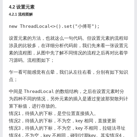
4.2 设置元素
4.2.1 流程图解
new ThreadLocal<>().set("小傅哥");
设置元素的方法，也就这么一句代码。但设置元素的流程却
涉及的比较多，在详细分析代码前，我们先来看一张设置元
素的流程图，从图中先了解不同情况的流程之后再对比着学
习源码。流程图如下；
乍一看可能感觉有点晕，我们从左往右看，分别有如下知识
点；
中间是
ThreadLocal
的数组结构，之后在设置元素时分
为四种不同的情况，另外元素的插入是通过斐波那契散列计
算下标值，进行存放的。
情况1，待插入的下标，是空位置直接插入。
情况2，待插入的下标，不为空，key 相同，直接更新
情况3，待插入的下标，不为空，key 不相同，拉链法寻址
情况4，不为空，key 不相同，碰到过期key。其实情况4，