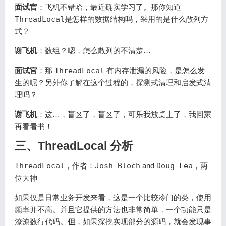
面试官
：飞机不错哈，最近确实学习了。那你知道
ThreadLocal
是怎样的数据结构吗，采用的是什么散列方
式？
谢飞机
：数组？嗯，怎么散列的不清楚…
面试官
：那
ThreadLocal
有内存泄漏的风险，是怎么发
生的呢？另外你了解在这个过程的，探测式清理和启发式清
理吗？
谢飞机
：这…，盲区了，盲区了，
可乐
我放桌上了，我回家
再看看书！
三、ThreadLocal 分析
ThreadLocal
，作者：
Josh Bloch
and
Doug Lea
，两
位大神
如果仅是日常业务开发来看，这是一个比较冷门的类，使用
频率并不高。并且它提供的方法也非常简单，一个功能只是
潦潦数行代码。
但
，如果深挖实现部分的源码，就会发现事