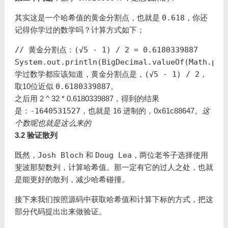
其实这是一个哈希值的黄金分割点，也就是
0.618
，你还
记得你学过的数学吗？计算方式如下；
// 黄金分割点：(√5 - 1) / 2 = 0.6180339887     1.
System
.
out
.
println
(
BigDecimal
.
valueOf
(
Math
.
pow
学过数学都应该知道，黄金分割点是，
(√5 - 1) / 2
，
取10位近似
0.6180339887
。
之后用 2 ^ 32 * 0.6180339887，得到的结果
是：
-1640531527
，也就是 16 进制的，0x61c88647。
这
个数呢也就是这么来的
3.2 验证散列
既然，
Josh Bloch
和
Doug Lea
，两位老爷子选择使用
斐波那契数列，计算哈希值。那一定有它的过人之处，也就
是能更好的散列，减少哈希碰撞。
接下来我们按照源码中获取哈希值和计算下标的方式，把这
部分代码提出出来做验证。