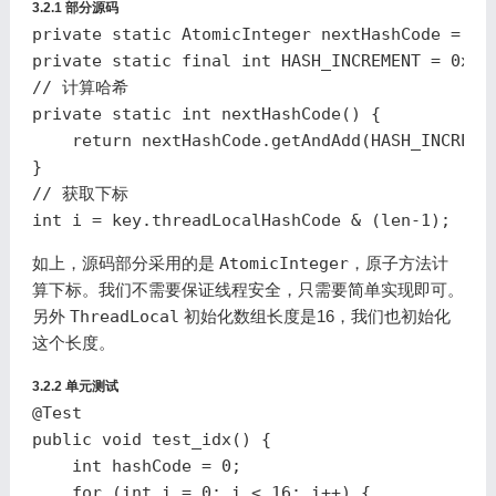
3.2.1 部分源码
private
static
AtomicInteger
nextHashCode
=
ne
private
static
final
int
HASH_INCREMENT
=
0x61
// 计算哈希
private
static
int
nextHashCode
()
{
return
nextHashCode
.
getAndAdd
(
HASH_INCREME
}
// 获取下标
int
i
=
key
.
threadLocalHashCode
&
(
len
-
1
);
如上，源码部分采用的是
AtomicInteger
，原子方法计
算下标。我们不需要保证线程安全，只需要简单实现即可。
另外
ThreadLocal
初始化数组长度是16，我们也初始化
这个长度。
3.2.2 单元测试
@Test
public
void
test_idx
()
{
int
hashCode
=
0
;
for
(
int
i
=
0
;
i
<
16
;
i
++)
{