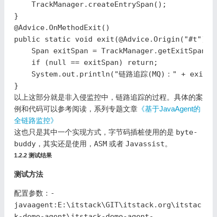
TrackManager
.
createEntrySpan
();
}
@Advice
.
OnMethodExit
()
public
static
void
exit
(
@Advice
.
Origin
(
"#t"
)
S
Span
exitSpan
=
TrackManager
.
getExitSpan
()
if
(
null
==
exitSpan
)
return
;
System
.
out
.
println
(
"链路追踪(MQ)："
+
exitSp
}
以上这部分就是非入侵监控中，链路追踪的过程。具体的案
例和代码可以参考阅读，系列专题文章
《基于JavaAgent的
全链路监控》
这也只是其中一个实现方式，字节码插桩使用的是
byte-
buddy
，其实还是使用，
ASM
或者
Javassist
。
1.2.2 测试结果
测试方法
配置参数：
-
javaagent:E:\itstack\GIT\itstack.org\itstac
k-demo-agent\itstack-demo-agent-