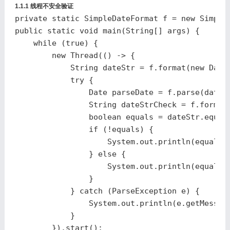
1.1.1 线程不安全验证
private
static
SimpleDateFormat
f
=
new
Simple
public
static
void
main
(
String
[]
args
)
{
while
(
true
)
{
new
Thread
(()
->
{
String
dateStr
=
f
.
format
(
new
Date
try
{
Date
parseDate
=
f
.
parse
(
dateS
String
dateStrCheck
=
f
.
format
boolean
equals
=
dateStr
.
equal
if
(!
equals
)
{
System
.
out
.
println
(
equals
}
else
{
System
.
out
.
println
(
equals
)
}
}
catch
(
ParseException
e
)
{
System
.
out
.
println
(
e
.
getMessag
}
}).
start
();