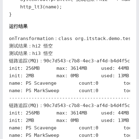
http_lt3
(
name
);
}
运行结果
onTransformation
：
class
org
.
itstack
.
demo
.
test
.
测试结果
：
hi2
悟空
测试结果
：
hi3
悟空
链路追踪
(
MQ
)
：
90
c7d543
-
c7b8
-
4
ec3
-
af4d
-
b4d4f5cff7
init:
256
MB
max:
3614
MB
used:
44
MB
init:
2
MB
max:
0
MB
used:
13
MB
name:
PS
Scavenge
count:
0
took:
name:
PS
MarkSweep
count:
0
took:
----------------------------------------------
链路追踪
(
MQ
)
：
90
c7d543
-
c7b8
-
4
ec3
-
af4d
-
b4d4f5cff7
init:
256
MB
max:
3614
MB
used:
44
MB
init:
2
MB
max:
0
MB
used:
13
MB
name:
PS
Scavenge
count:
0
took:
name:
PS
MarkSweep
count:
0
took: