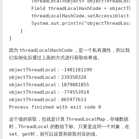
ThreadLocal
<
Object
>
objectThreadLocal
Field
threadLocalHashCode
=
objectThre
threadLocalHashCode
.
setAccessible
(
true
System
.
out
.
println
(
"objectThreadLocal
}
}
因为
threadLocalHashCode
，是一个私有属性，所以我
们实例化后通过上面的方式进行获取哈希值。
objectThreadLocal
：
-
1401181199
objectThreadLocal
：
239350328
objectThreadLocal
：
1879881855
objectThreadLocal
：
-
774553914
objectThreadLocal
：
865977613
Process
finished
with
exit
code
0
这个值的获取，也就是计算
ThreadLocalMap
，存储数据
时，
ThreadLocal
的数组下标。只要是这同一个对象，在
set
、
get
时，就可以设置和获取对应的值。