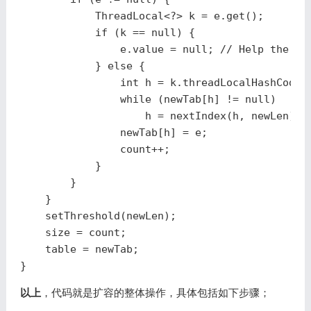
ThreadLocal
<?>
k
=
e
.
get
();
if
(
k
==
null
)
{
e
.
value
=
null
;
// Help the GC
}
else
{
int
h
=
k
.
threadLocalHashCode
while
(
newTab
[
h
]
!=
null
)
h
=
nextIndex
(
h
,
newLen
);
newTab
[
h
]
=
e
;
count
++;
}
}
}
setThreshold
(
newLen
);
size
=
count
;
table
=
newTab
;
}
以上
，代码就是扩容的整体操作，具体包括如下步骤；