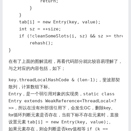
return
;
}
}
tab
[
i
]
=
new
Entry
(
key
,
value
);
int
sz
=
++
size
;
if
(!
cleanSomeSlots
(
i
,
sz
)
&&
sz
>=
thresh
rehash
();
}
在有了上面的图解流程，再看代码部分就比较容易理解了，
与之对应的内容包括，如下；
key.threadLocalHashCode & (len-1);
，斐波那契
散列，计算数组下标。
Entry
，是一个弱引用对象的实现类，
static class
Entry extends WeakReference<ThreadLocal<?
>>
，所以在没有外部强引用下，会发生GC，删除key。
for循环判断元素是否存在，当前下标不存在元素时，直接
设置元素
tab[i] = new Entry(key, value);
。
如果元素存在，则会判断是否key值相等
if (k ==