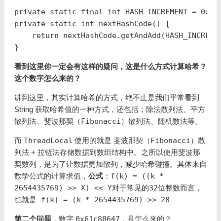
private
static
final
int
HASH_INCREMENT
=
0x61
private
static
int
nextHashCode
()
{
return
nextHashCode
.
getAndAdd
(
HASH_INCREME
}
看到这里你一定会有这样的疑问，这是什么方式计算哈希？
这个数字怎么来的？
讲到这里，其实计算哈希的方式，绝不止是我们平常看到
String 获取哈希值的一种方式，还包括；
除法散列法
、
平方
散列法
、
斐波那契（Fibonacci）散列法
、
随机数法
等。
而
ThreadLocal
使用的就是
斐波那契（Fibonacci）散
列法
+ 拉链法存储数据到数组结构中。之所以使用斐波那
契数列，是为了让数据更加散列，减少哈希碰撞。具体来自
数学公式的计算求值，
公式
：
f(k) = ((k *
2654435769) >> X) << Y对于常见的32位整数而言，
也就是 f(k) = (k * 2654435769) >> 28
第二个问题
，数字
0x61c88647
，是怎么来的？