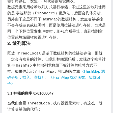
强引用存在，发生GC时就会被垃圾回收。
数据元素采用哈希散列方式进行存储，不过这里的散列使用
的是
斐波那契（Fibonacci）散列法
，后面会具体分析。
另外由于这里不同于HashMap的数据结构，发生哈希碰撞
不会存成链表或红黑树，而是使用拉链法进行存储。也就是
同一个下标位置发生冲突时，则
+1向后寻址
，直到找到空
位置或垃圾回收位置进行存储。
3. 散列算法
既然
ThreadLocal
是基于数组结构的拉链法存储，那就
一定会有哈希的计算。但我们翻阅源码后，发现这个哈希计
算与
HashMap
中的散列求数组下标计算的哈希方式不一
样。如果你忘记了HashMap，可以翻阅文章
《HashMap 源
码分析，插入、查找》
、
《HashMap 扰动函数、负载因
子》
3.1 神秘的数字 0x61c88647
当我们查看
ThreadLocal
执行设置元素时，有这么一段
计算哈希值的代码；