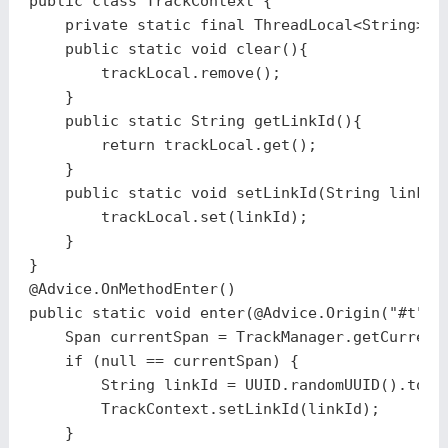
public
class
TrackContext
{
private
static
final
ThreadLocal
<
String
>
t
public
static
void
clear
(){
trackLocal
.
remove
();
}
public
static
String
getLinkId
(){
return
trackLocal
.
get
();
}
public
static
void
setLinkId
(
String
linkId
trackLocal
.
set
(
linkId
);
}
}
@Advice
.
OnMethodEnter
()
public
static
void
enter
(
@Advice
.
Origin
(
"#t"
)
Span
currentSpan
=
TrackManager
.
getCurrent
if
(
null
==
currentSpan
)
{
String
linkId
=
UUID
.
randomUUID
().
toSt
TrackContext
.
setLinkId
(
linkId
);
}