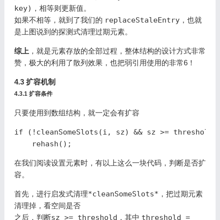
key)
，相等则更新值。
如果不相等，就到了我们的
replaceStaleEntry
，也就
是上图说到的探测式清理过期元素。
综上
，就是元素存放的全部过程，整体结构的设计方式非常
赞，极大的利用了散列效果，也把弱引用使用的非常6！
4.3 扩容机制
4.3.1 扩容条件
只要使用到数组结构，就一定会有扩容
if
(!
cleanSomeSlots
(
i
,
sz
)
&&
sz
>=
threshold
)
rehash
();
在我们阅读设置元素时，有以上这么一块代码，判断是否扩
容。
首先，进行
启发式清理*cleanSomeSlots*
，把过期元素
清理掉，看空间是否
之后，判断
sz >= threshold
，其中
threshold =