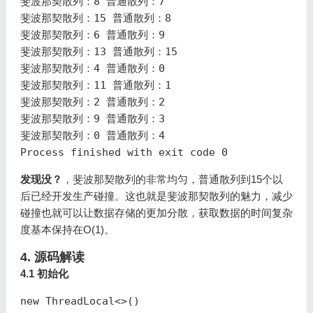
斐波那契散列
：
8
普通散列
：
7
斐波那契散列
：
15
普通散列
：
8
斐波那契散列
：
6
普通散列
：
9
斐波那契散列
：
13
普通散列
：
15
斐波那契散列
：
4
普通散列
：
0
斐波那契散列
：
11
普通散列
：
1
斐波那契散列
：
2
普通散列
：
2
斐波那契散列
：
9
普通散列
：
3
斐波那契散列
：
0
普通散列
：
4
Process
finished
with
exit
code
0
发现没？
，斐波那契散列的非常均匀，普通散列到15个以
后已经开发生产碰撞。这也就是斐波那契散列的魅力，减少
碰撞也就可以让数据存储的更加分散，获取数据的时间复杂
度基本保持在O(1)。
4. 源码解读
4.1 初始化
new ThreadLocal<>()