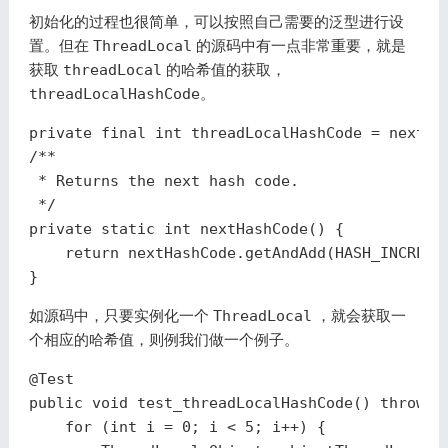
初始化的过程也很简单，可以按照自己需要的泛型进行设
置。但在
ThreadLocal
的源码中有一点非常重要，就是
获取
threadLocal
的哈希值的获取，
threadLocalHashCode
。
private
final
int
threadLocalHashCode
=
nextHa
/**

 * Returns the next hash code.

 */
private
static
int
nextHashCode
()
{
return
nextHashCode
.
getAndAdd
(
HASH_INCREME
}
如源码中，只要实例化一个
ThreadLocal
，就会获取一
个相应的哈希值，则例我们做一个例子。
@Test
public
void
test_threadLocalHashCode
()
throws
for
(
int
i
=
0
;
i
<
5
;
i
++)
{