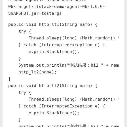
06\target\itstack-demo-agent-06-1.0.0-
SNAPSHOT.jar=testargs
public
void
http_lt1
(
String
name
)
{
try
{
Thread
.
sleep
((
long
)
(
Math
.
random
()
*
5
}
catch
(
InterruptedException
e
)
{
e
.
printStackTrace
();
}
System
.
out
.
println
(
"测试结果：hi1 "
+
name
);
http_lt2
(
name
);
}
public
void
http_lt2
(
String
name
)
{
try
{
Thread
.
sleep
((
long
)
(
Math
.
random
()
*
5
}
catch
(
InterruptedException
e
)
{
e
.
printStackTrace
();
}
System
.
out
.
println
(
"测试结果：hi2 "
+
name
);