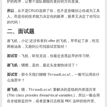
护的程序，让整个团队都能向更好的方向发展。
所以
，从不是CRUD选择了你，也不是造螺丝让你成为工具
人。而是你的技术能力决定你的眼界，眼界又决定了你写出
的代码！
二、面试题
谢飞机，小记
还没有拿到 offer 的飞机，早早起了床，吃完
两根油条，又跑到公司找面试官取经！
面试官
：飞机，听坦克说，你最近贪黑起早的学习呀。
谢飞机
：嗯嗯，是的，最近头发都快掉没了！
面试官
：那今天我们聊聊
ThreadLocal
，一般可以用在什
么场景中？
谢飞机
：嗯，
ThreadLocal
要解决的是线程内资源共享
(
This class provides thread-local variables.
)，所以一般会用
在全链路监控中，或者是像日志框架
MDC
这样的组件里。