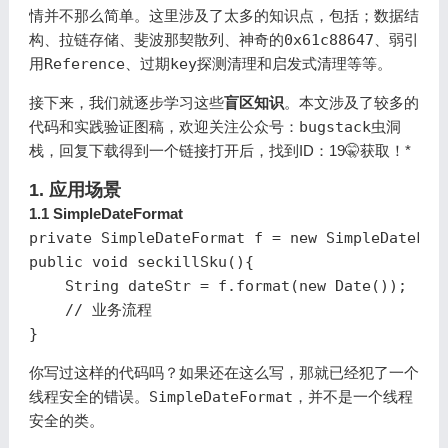
情并不那么简单。这里涉及了太多的知识点，包括；
数据结
构
、
拉链存储
、
斐波那契散列
、
神奇的0x61c88647
、
弱引
用Reference
、
过期key探测清理和启发式清理
等等。
接下来，我们就逐步学习这些
盲区知识
。本文涉及了较多的
代码和实践验证图稿，欢迎关注公众号：
bugstack虫洞
栈
，回复下载得到一个链接打开后，找到ID：19🤫获取！*
1. 应用场景
1.1 SimpleDateFormat
private
SimpleDateFormat
f
=
new
SimpleDateFor
public
void
seckillSku
(){
String
dateStr
=
f
.
format
(
new
Date
());
// 业务流程
}
你写过这样的代码吗？如果还在这么写，那就已经犯了一个
线程安全的错误。
SimpleDateFormat
，并不是一个线程
安全的类。