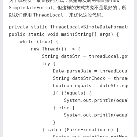
为了线程安全最直接的方式，就是每次调用都直接
new
SimpleDateFormat
。但这样的方式终究不是最好的，所
以我们使用
ThreadLocal
，来优化这段代码。
private
static
ThreadLocal
<
SimpleDateFormat
>
t
public
static
void
main
(
String
[]
args
)
{
while
(
true
)
{
new
Thread
(()
->
{
String
dateStr
=
threadLocal
.
get
()
try
{
Date
parseDate
=
threadLocal
.
g
String
dateStrCheck
=
threadLo
boolean
equals
=
dateStr
.
equal
if
(!
equals
)
{
System
.
out
.
println
(
equals
}
else
{
System
.
out
.
println
(
equals
)
}
}
catch
(
ParseException
e
)
{