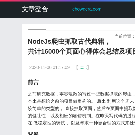
文章整合
chowdera.com
当前位置
NodeJs爬虫抓取古代典籍，
共计16000个页面心得体会总结及项
2020-11-06 01:17:09
【
:::::::
】
前言
之前研究数据，零零散散的写过一些数据抓取的爬虫，
本来是想给之前的项目做重构的。 后来 利用这个周末，索
较简单的类型的， 直接抓取页面，然后在页面中提取
的健壮性，以及相应的容错机制。在昨天写代码的过程
在 做稳定性的调试， 以及寻求一种更合理的方式来
背景