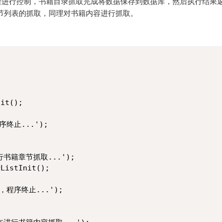
流程进行控制，书籍目录抓取完成将数据保存到数据库，然后执行结果
节列表的抓取，同理对书籍内容进行抓取。
it();

序终止...');

行书籍章节抓取...');

ListInit();

，程序终止...');
