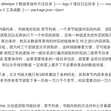
── dbhelper // 数据库操作方法目录 ├── logs // 项目日志目录 ├── mode
// 工具函数 ├── package.json </pre>
书籍列表， 书籍项对应的 章节列表，一个章节链接对应的内容。 抓
内层抓取完以后再执行下一个外层的抓取， 还有一种就是先把外层抓取
再次保存，然后从数据库查询到对应的链接单元 对之进行内容抓取
好处，因为对三个层级是分开抓取的， 这样就能够更方便，尽可能
者 按照正常的逻辑 对一级目录进行遍历抓取到对应的二级章节目录，
完成 需要保存时，如果需要很多的一级目录信息，就需要 这些分层的
。所以分开保存数据 一定程度上避开了不必要的复杂的数据传递。
不多，古文书籍大概只有180本囊括了各种经史。其和章节内容本身
180本书所有章节抓取下来一共有一万六千个章节，对应需要访问一万
。
t,contentListInit, 分别是抓取书籍目录，章节列表，书籍内容的方法对外公开