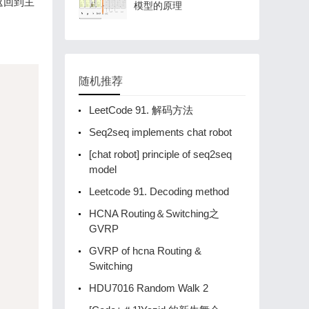
返回到主
模型的原理
随机推荐
LeetCode 91. 解码方法
Seq2seq implements chat robot
[chat robot] principle of seq2seq
model
Leetcode 91. Decoding method
HCNA Routing＆Switching之
GVRP
GVRP of hcna Routing &
Switching
HDU7016 Random Walk 2