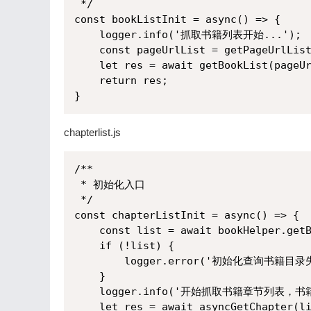
 */

const bookListInit = async() => {

    logger.info('抓取书籍列表开始...');

    const pageUrlList = getPageUrlList
    let res = await getBookList(pageUr
    return res;

}
chapterlist.js
/**

 * 初始化入口

 */

const chapterListInit = async() => {

    const list = await bookHelper.getB
    if (!list) {

        logger.error('初始化查询书籍目录失
    }

    logger.info('开始抓取书籍章节列表，书籍目
    let res = await asyncGetChapter(li