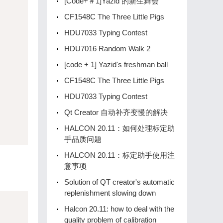
[Code+＃1]Yazid 的新生舞会
CF1548C The Three Little Pigs
HDU7033 Typing Contest
HDU7016 Random Walk 2
[code + 1] Yazid's freshman ball
CF1548C The Three Little Pigs
HDU7033 Typing Contest
Qt Creator 自动补齐变慢的解决
HALCON 20.11：如何处理标定助
手品质问题
HALCON 20.11：标定助手使用注
意事项
Solution of QT creator's automatic
replenishment slowing down
Halcon 20.11: how to deal with the
quality problem of calibration