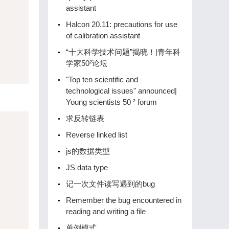
assistant
Halcon 20.11: precautions for use
of calibration assistant
“十大科学技术问题”揭晓！|青年科
学家50²论坛
"Top ten scientific and
technological issues" announced|
Young scientists 50 ² forum
求反转链表
Reverse linked list
js的数据类型
JS data type
记一次文件读写遇到的bug
Remember the bug encountered in
reading and writing a file
单例模式