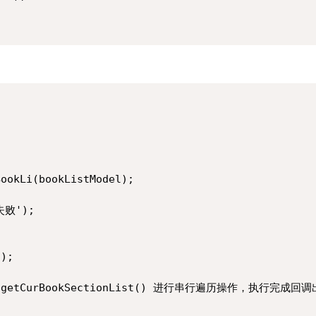
ookLi(bookListModel);

败');

);

调用 getCurBookSectionList() 进行串行遍历操作，执行完