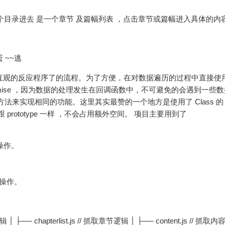
个目录进去 是一个章节 及篇幅列表 ，点击章节或篇幅进入具体的内
 ~~逃
数, 更直观的反应程序了的流程。为了方便，在对数据遍历的过程中直接
omise ，因为数据的处理发生在回调函数中，不可避免的会遇到一些
个方法来实现相同的功能。这里其实最赞的一个地方是使用了 Class 的 sta
跟 prototype 一样 ，不会占用额外空间。 项目主要用到了
求操作。
及操作。
籍逻辑 │ ├── chapterlist.js // 抓取章节逻辑 │ ├── content.js // 抓取