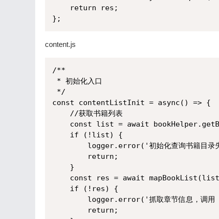
    return res;

};
content.js
/**

 * 初始化入口

 */

const contentListInit = async() => {

    //获取书籍列表

    const list = await bookHelper.getB
    if (!list) {

        logger.error('初始化查询书籍目录失
        return;

    }

    const res = await mapBookList(list
    if (!res) {

        logger.error('抓取章节信息，
        return;
