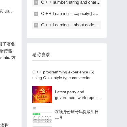
C + + number, string and char * conversion
容页面。
C + + Learning -- capacity() and resize() in C + +
C + + Learning -- about code performance optimization
使用了著名
数据传递
猜你喜欢
tic 方
C + + programming experience (6):
using C + + style type conversion
Latest party and
government work report
ppt - Park ppt
在线身份证号码提取生日
工具
内容逻辑 │