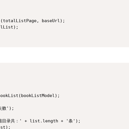
(totalListPage, baseUrl);

lList);

ookList(bookListModel);

败');

录共：' + list.length + '条');

st);
