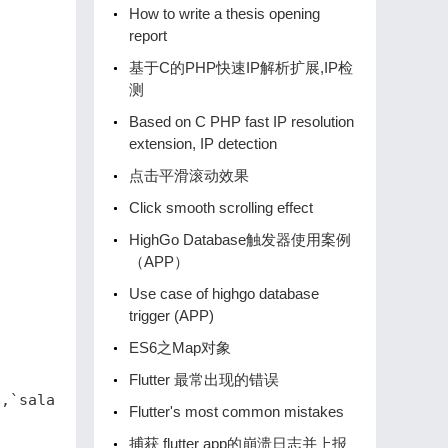
How to write a thesis opening
report
基于C的PHP快速IP解析扩展,IP检
测
Based on C PHP fast IP resolution
extension, IP detection
点击平滑滚动效果
Click smooth scrolling effect
HighGo Database触发器使用案例
（APP）
Use case of highgo database
trigger (APP)
ES6之Map对象
Flutter 最常出现的错误
`,`salaries`.`salary` AS `salary`,`salaries`.`from
Flutter's most common mistakes
捕获 flutter app的崩溃日志并上报