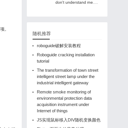
don't understand me.
After reading my story,
you will get started!
踪项。
随机推荐
roboguide破解安装教程
Roboguide cracking installation
tutorial
The transformation of town street
intelligent street lamp under the
industrial intelligent gateway
Remote smoke monitoring of
environmental protection data
acquisition instrument under
Internet of things
JS实现鼠标移入DIV随机变换颜色