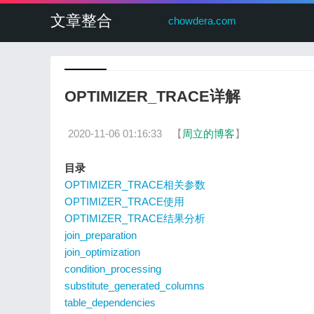
文章整合
chowdera.com
OPTIMIZER_TRACE详解
2020-11-06 01:16:33
【
周立的博客
】
目录
OPTIMIZER_TRACE相关参数
OPTIMIZER_TRACE使用
OPTIMIZER_TRACE结果分析
join_preparation
join_optimization
condition_processing
substitute_generated_columns
table_dependencies