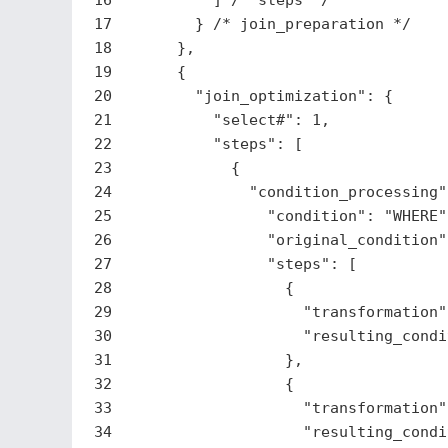
16
          ] 
/* steps */
17
        } 
/* join_preparation */
18
      },
19
      {
20
"join_optimization"
: {
21
"select#"
: 
1
,
22
"steps"
: [
23
            {
24
"condition_processing"
25
"condition"
: 
"WHERE"
26
"original_condition"
27
"steps"
: [
28
                  {
29
"transformation"
30
"resulting_condi
31
                  },
32
                  {
33
"transformation"
34
"resulting_condi