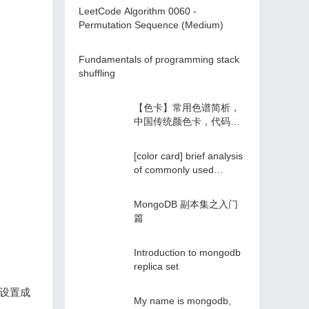
LeetCode Algorithm 0060 -
Permutation Sequence (Medium)
Fundamentals of programming stack
shuffling
【色卡】常用色谱简析，
中国传统颜色卡，代码附
RBG，HC
[color card] brief analysis
of commonly used
chromatograms, Chinese
traditional color cards,
MongoDB 副本集之入门
code with RBG, HC
篇
Introduction to mongodb
replica set
，设置成
My name is mongodb,