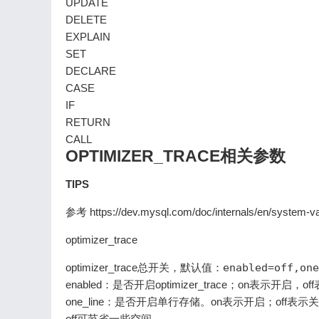
UPDATE
DELETE
EXPLAIN
SET
DECLARE
CASE
IF
RETURN
CALL
OPTIMIZER_TRACE相关参数
TIPS
参考 https://dev.mysql.com/doc/internals/en/system-vari
optimizer_trace
optimizer_trace总开关，默认值：
enabled=off,one
enabled：是否开启optimizer_trace；on表示开启，o
one_line：是否开启单行存储。on表示开启；of
off可节省一些空间。