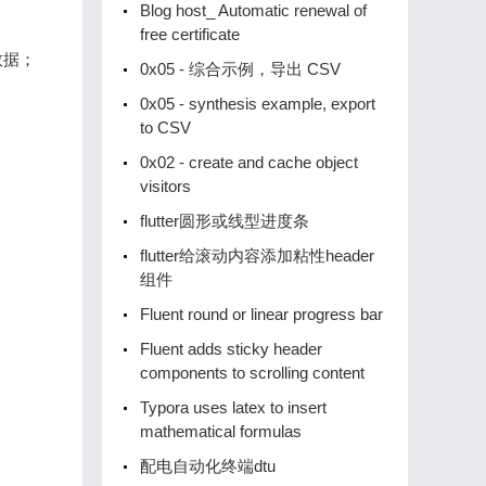
Blog host_ Automatic renewal of
free certificate
条数据；
0x05 - 综合示例，导出 CSV
0x05 - synthesis example, export
to CSV
0x02 - create and cache object
visitors
flutter圆形或线型进度条
flutter给滚动内容添加粘性header
组件
Fluent round or linear progress bar
Fluent adds sticky header
components to scrolling content
Typora uses latex to insert
mathematical formulas
配电自动化终端dtu