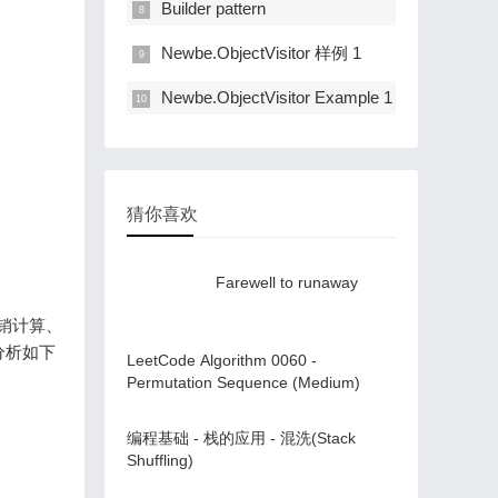
Builder pattern
Newbe.ObjectVisitor 样例 1
Newbe.ObjectVisitor Example 1
猜你喜欢
Farewell to runaway
开销计算、
分析如下
LeetCode Algorithm 0060 -
Permutation Sequence (Medium)
编程基础 - 栈的应用 - 混洗(Stack
Shuffling)