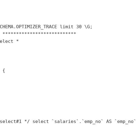
CHEMA.OPTIMIZER_TRACE limit 30 \G;
 ***************************
elect
 *
 {
select#1 */ select `salaries`.`emp_no` AS `emp_no