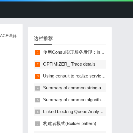
RACE详解
边栏推荐
使用Consul实现服务发现：instance-id自定义
OPTIMIZER_ Trace details
Using consult to realize service discovery: instance ID customization
Summary of common string algorithms
Summary of common algorithms of linked list
Linked blocking Queue Analysis of blocking queue
构建者模式(Builder pattern)