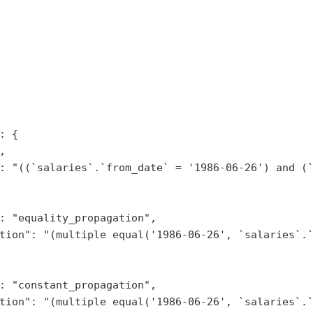
: {
,
: 
"((`salaries`.`from_date` = '1986-06-26') and (
: 
"equality_propagation"
,
tion"
: 
"(multiple equal('1986-06-26', `salaries`.
: 
"constant_propagation"
,
tion"
: 
"(multiple equal('1986-06-26', `salaries`.