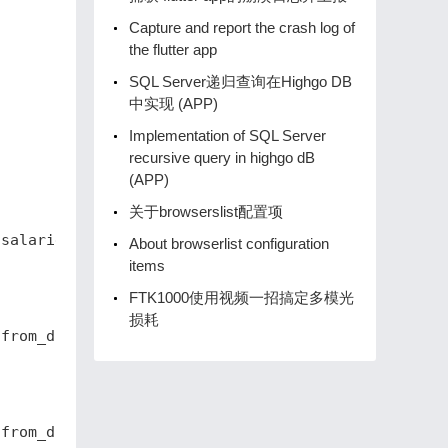
Capture and report the crash log of
the flutter app
SQL Server递归查询在Highgo DB
中实现 (APP)
Implementation of SQL Server
recursive query in highgo dB
(APP)
关于browserslist配置项
`salaries`.`to_date` = '1987-06-26'))"
,
About browserlist configuration
items
FTK1000使用视频一招搞定多模光
损耗
`from_date`) and multiple equal('1987-06-26', `sal
`from_date`) and multiple equal('1987-06-26', `sal