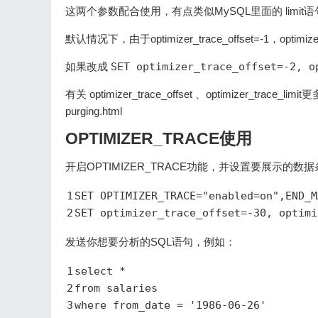
这两个参数配合使用，有点类似MySQL里面的 limit
默认情况下，由于optimizer_trace_offset=-1，o
如果改成
SET optimizer_trace_offset=-2, o
有关 optimizer_trace_offset 、optimizer_trace_limit
purging.html
OPTIMIZER_TRACE使用
开启OPTIMIZER_TRACE功能，并设置要展示的数
1
SET
 OPTIMIZER_TRACE=
"enabled=on"
,END_M
2
SET
 optimizer_trace_offset=
-30
, optimi
发送你想要分析的SQL语句，例如：
1
select
 *
2
from
 salaries
3
where
 from_date = 
'1986-06-26'