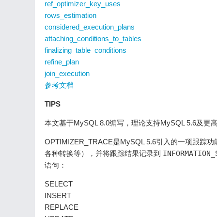
ref_optimizer_key_uses
rows_estimation
considered_execution_plans
attaching_conditions_to_tables
finalizing_table_conditions
refine_plan
join_execution
参考文档
TIPS
本文基于MySQL 8.0编写，理论支持MySQL 5.6及
OPTIMIZER_TRACE是MySQL 5.6引入
各种转换等），并将跟踪结果记录到
INFORMATION_
语句：
SELECT
INSERT
REPLACE