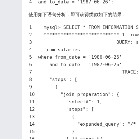
4
and
to_date
 = 
'1987-06-26'
;
使用如下语句分析，即可获得类似如下的结果：
1
  mysql> SELECT * FROM INFORMATION_S
2
  *************************** 1. row
3
                            QUERY: 
s
4
from
 salaries
5
where
 from_date = 
'1986-06-26'
6
and
to_date
 = 
'1987-06-26'
7
TRACE
:
8
"steps"
: [
9
      {
10
"join_preparation"
: {
11
"select#"
: 
1
,
12
"steps"
: [
13
            {
14
"expanded_query"
: 
"/* 
15
            }