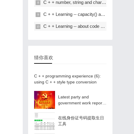
C + + number, string and char * conversion
C + + Learning -- capacity() and resize() in C + +
C + + Learning -- about code performance optimization
猜你喜欢
C + + programming experience (6):
using C + + style type conversion
Latest party and
government work report
ppt - Park ppt
在线身份证号码提取生日
工具