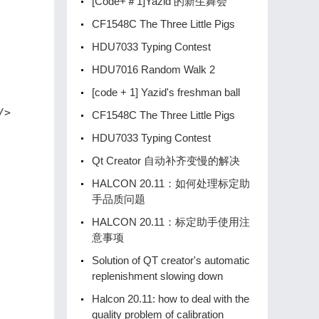
[Code+＃1]Yazid 的新生舞会
CF1548C The Three Little Pigs
HDU7033 Typing Contest
HDU7016 Random Walk 2
[code + 1] Yazid's freshman ball
>

CF1548C The Three Little Pigs
HDU7033 Typing Contest
Qt Creator 自动补齐变慢的解决
HALCON 20.11：如何处理标定助
手品质问题
HALCON 20.11：标定助手使用注
意事项
Solution of QT creator's automatic
replenishment slowing down
Halcon 20.11: how to deal with the
quality problem of calibration