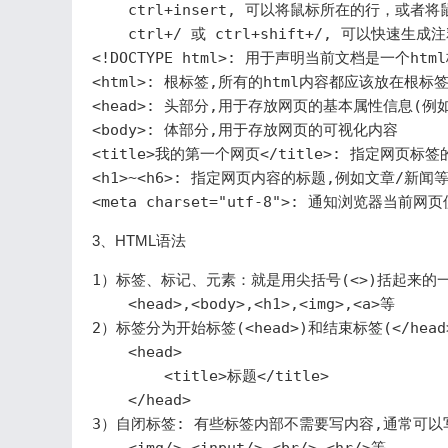
    ctrl+insert, 可以将鼠标所在的行，或
    ctrl+/ 或 ctrl+shift+/, 可以快速生成
<!DOCTYPE html>: 用于声明当前文档是一个ht
<html>: 根标签,所有的html内容都应该放在根标签
<head>: 头部分,用于存放网页的基本属性信息(例如
<body>: 体部分,用于存放网页的可视化内容

<title>我的第一个网页</title>: 指定网页标签
<h1>~<h6>: 指定网页内容的标题,例如文章/新闻等
3、HTML语法
1）标签、标记、元素：就是用尖括号(<>)括起来的一
    <head>,<body>,<h1>,<img>,<a>等

2）标签分为开始标签(<head>)和结束标签(</he
    <head>

        <title>标题</title>

    </head>

3）自闭标签: 有些标签内部不需要写内容,通常可以