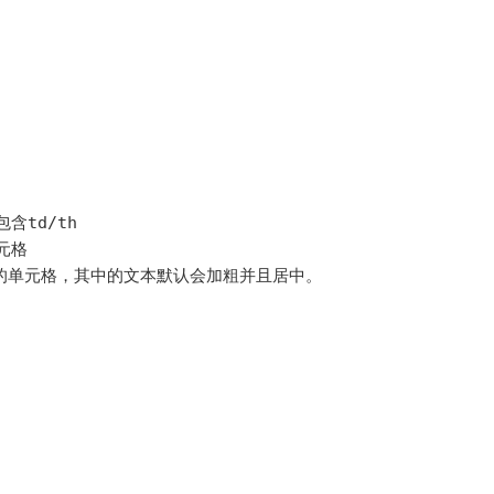
含td/th

元格

义表头中的单元格，其中的文本默认会加粗并且居中。
