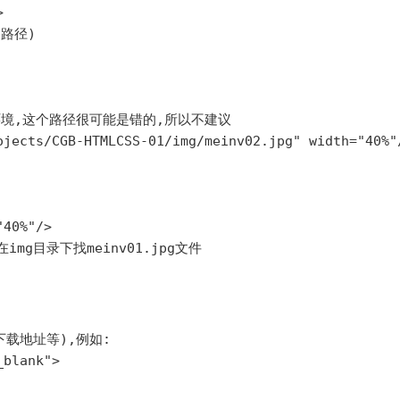


路径)

境,这个路径很可能是错的,所以不建议

ojects/CGB-HTMLCSS-01/img/meinv02.jpg" width="40%"/
40%"/>

载地址等),例如:

blank">
