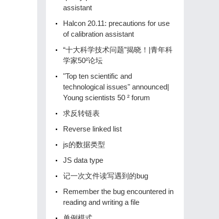
assistant
Halcon 20.11: precautions for use
of calibration assistant
“十大科学技术问题”揭晓！|青年科
学家50²论坛
"Top ten scientific and
technological issues" announced|
Young scientists 50 ² forum
求反转链表
Reverse linked list
js的数据类型
JS data type
记一次文件读写遇到的bug
Remember the bug encountered in
reading and writing a file
单例模式