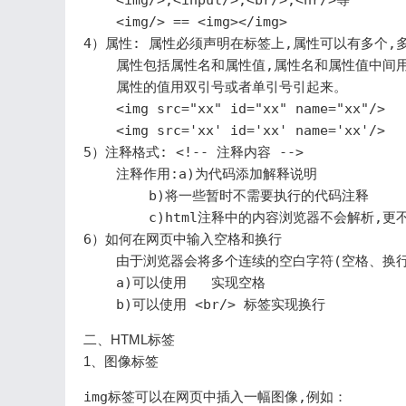
    <img/>,<input/>,<br/>,<hr/>等

    <img/> == <img></img>

4）属性: 属性必须声明在标签上,属性可以有多个,
    属性包括属性名和属性值,属性名和属性值中间用
    属性的值用双引号或者单引号引起来。

    <img src="xx" id="xx" name="xx"/>

    <img src='xx' id='xx' name='xx'/>

5）注释格式: <!-- 注释内容 -->

    注释作用:a)为代码添加解释说明

        b)将一些暂时不需要执行的代码注释

        c)html注释中的内容浏览器不会解析,更
6）如何在网页中输入空格和换行

    由于浏览器会将多个连续的空白字符(空格、换
    a)可以使用   实现空格

二、HTML标签
1、图像标签
img标签可以在网页中插入一幅图像,例如：
