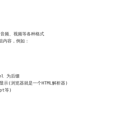
、音频、视频等各种格式

组内容，例如：

ml 为后缀

显示(浏览器就是一个HTML解析器)

t等)
