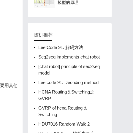
模型的原理
随机推荐
LeetCode 91. 解码方法
Seq2seq implements chat robot
[chat robot] principle of seq2seq
model
Leetcode 91. Decoding method
要用其他符号代替。

HCNA Routing＆Switching之
GVRP
GVRP of hcna Routing &
Switching
HDU7016 Random Walk 2