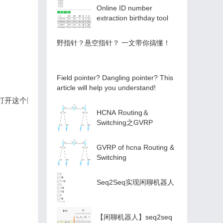
Online ID number
extraction birthday tool
️野指针？悬空指针？️ 一文带你搞懂！
Field pointer? Dangling pointer? This
article will help you understand!
HCNA Routing＆
Switching之GVRP
GVRP of hcna Routing &
Switching
Seq2Seq实现闲聊机器人
【闲聊机器人】seq2seq