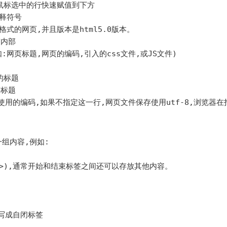
者将鼠标选中的行快速赋值到下方

注释符号

ml格式的网页,并且版本是html5.0版本。

内部

:网页标题,网页的编码,引入的css文件,或JS文件)

的标题

标题

组内容,例如:

ad>),通常开始和结束标签之间还可以存放其他内容。

写成自闭标签
