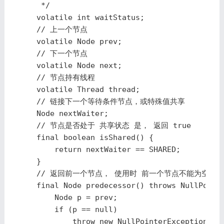
     */

    volatile int waitStatus;

    // 上一个节点

    volatile Node prev;

    // 下一个节点

    volatile Node next;

    // 节点持有线程

    volatile Thread thread;

    // 链接下一个等待条件节点，或特殊值共享

    Node nextWaiter;

    // 节点是否处于 共享状态 是， 返回 true

    final boolean isShared() {

        return nextWaiter == SHARED;

    }

    // 返回前一个节点， 使用时 前一个节点不能为空

    final Node predecessor() throws NullPointe
        Node p = prev;

        if (p == null)

            throw new NullPointerException();
