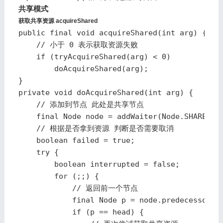
共享模式
获取共享资源 acquireShared
public final void acquireShared(int arg) {

    // 小于 0 表示获取资源失败

    if (tryAcquireShared(arg) < 0)

        doAcquireShared(arg);

}

private void doAcquireShared(int arg) {

    // 添加到节点 此处是共享节点

    final Node node = addWaiter(Node.SHARED);

    // 根据是否拿到资源 判断是否需要取消

    boolean failed = true;

    try {

        boolean interrupted = false;

        for (;;) {

            // 返回前一个节点

            final Node p = node.predecessor();
            if (p == head) {
