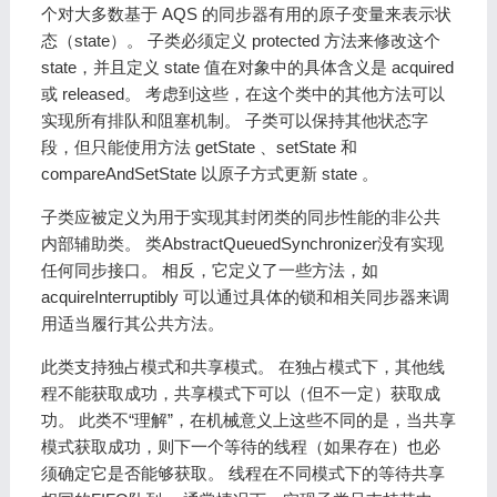
个对大多数基于 AQS 的同步器有用的原子变量来表示状
态（state）。 子类必须定义 protected 方法来修改这个
state，并且定义 state 值在对象中的具体含义是 acquired
或 released。 考虑到这些，在这个类中的其他方法可以
实现所有排队和阻塞机制。 子类可以保持其他状态字
段，但只能使用方法 getState 、setState 和
compareAndSetState 以原子方式更新 state 。
子类应被定义为用于实现其封闭类的同步性能的非公共
内部辅助类。 类AbstractQueuedSynchronizer没有实现
任何同步接口。 相反，它定义了一些方法，如
acquireInterruptibly 可以通过具体的锁和相关同步器来调
用适当履行其公共方法。
此类支持独占模式和共享模式。 在独占模式下，其他线
程不能获取成功，共享模式下可以（但不一定）获取成
功。 此类不“理解”，在机械意义上这些不同的是，当共享
模式获取成功，则下一个等待的线程（如果存在）也必
须确定它是否能够获取。 线程在不同模式下的等待共享