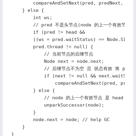
        compareAndSetNext(pred, predNext, null
    } else {

        int ws;

        // pred 不是头节点(node 的上一个有效节点 不
        if (pred != head && 

        ((ws = pred.waitStatus) == Node.SIGNAL
        pred.thread != null) {

            // 当前节点的后继节点

            Node next = node.next;

            // 后继节点不为空 且 状态有效 将 pr
            if (next != null && next.waitStatu
                compareAndSetNext(pred, predNe
        } else {

            // node 的上一个有效节点 是 hea
            unparkSuccessor(node);

        }

        node.next = node; // help GC

    }

}
