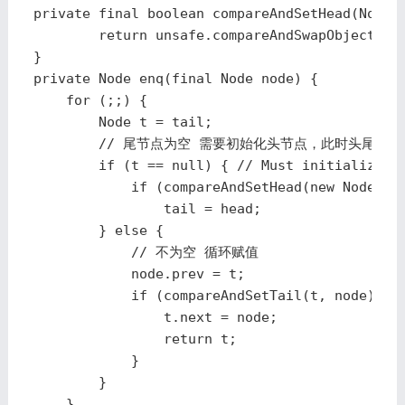
private final boolean compareAndSetHead(Node u
        return unsafe.compareAndSwapObject(thi
}

private Node enq(final Node node) {

    for (;;) {

        Node t = tail;

        // 尾节点为空 需要初始化头节点，此时头尾节点
        if (t == null) { // Must initialize

            if (compareAndSetHead(new Node()))
                tail = head;

        } else {

            // 不为空 循环赋值

            node.prev = t;

            if (compareAndSetTail(t, node)) {

                t.next = node;

                return t;

            }

        }

    }
