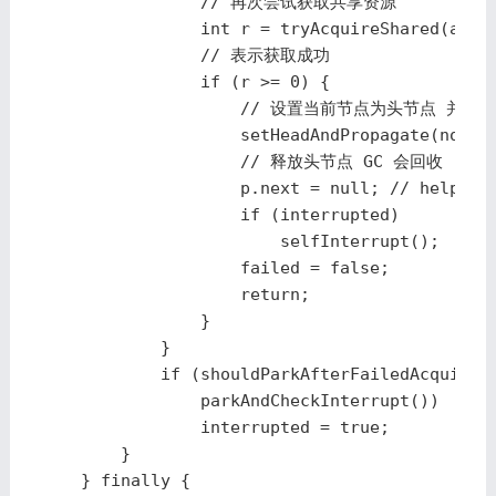
                // 再次尝试获取共享资源

                int r = tryAcquireShared(arg);
                // 表示获取成功

                if (r >= 0) {

                    // 设置当前节点为头节点 并尝
                    setHeadAndPropagate(node, 
                    // 释放头节点 GC 会回收

                    p.next = null; // help GC

                    if (interrupted)

                        selfInterrupt();

                    failed = false;

                    return;

                }

            }

            if (shouldParkAfterFailedAcquire(p
                parkAndCheckInterrupt())

                interrupted = true;

        }

    } finally {
