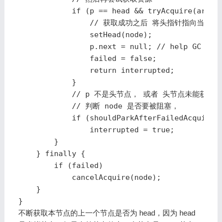
            if (p == head && tryAcquire(arg)) 
                // 获取成功之后 将头指针指向当前节点
                setHead(node); 

                p.next = null; // help GC

                failed = false;

                return interrupted;

            }

            // p 不是头节点， 或者 头节点未能获
            // 判断 node 是否要被阻塞，

            if (shouldParkAfterFailedAcquire(p
                interrupted = true;

        }

    } finally {

        if (failed)

            cancelAcquire(node);

    }

}
不断获取本节点的上一个节点是否为 head，因为 head