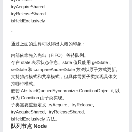
tryAcquireShared
tryReleaseShared
isHeldExclusively
"
通过上面的注释可以得出大概的印象：
内部依靠先入先出（FIFO） 等待队列。
存在 state 表示状态信息。state 值只能用 getState 、
setState 和 compareAndSetState 方法以原子方式更新。
支持独占模式和共享模式，但具体需要子类实现具体支
持哪种模式。
嵌套 AbstractQueuedSynchronizer.ConditionObject 可以
作为 Condition 由子类实现。
子类需要重新定义 tryAcquire、tryRelease、
tryAcquireShared、tryReleaseShared、
isHeldExclusively 方法。
队列节点 Node