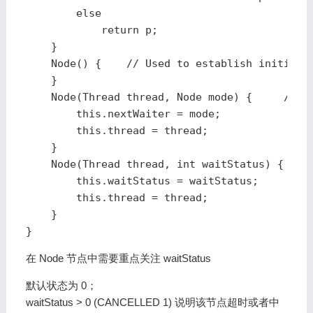
        else

            return p;

    }

    Node() {    // Used to establish initial h
    }

    Node(Thread thread, Node mode) {     // Us
        this.nextWaiter = mode;

        this.thread = thread;

    }

    Node(Thread thread, int waitStatus) { // U
        this.waitStatus = waitStatus;

        this.thread = thread;

    }

}
在 Node 节点中需要重点关注 waitStatus
默认状态为 0；
waitStatus > 0 (CANCELLED 1) 说明该节点超时或者中