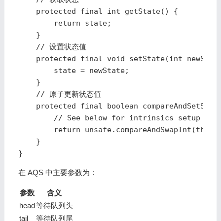
    protected final int getState() {

        return state;

    }

    // 设置状态值

    protected final void setState(int newState
        state = newState;

    }

    // 原子更新状态值

    protected final boolean compareAndSetState
        // See below for intrinsics setup to s
        return unsafe.compareAndSwapInt(this, 
    }

}
在 AQS 中主要参数为：
参数
含义
head
等待队列头
tail
等待队列尾