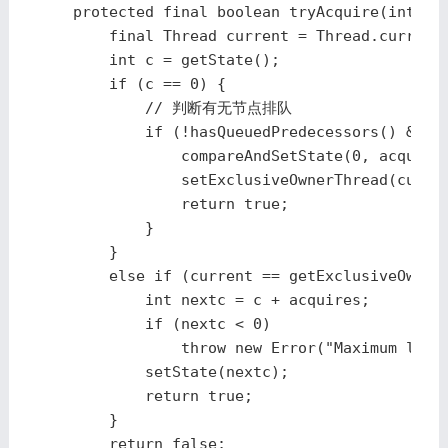
    protected final boolean tryAcquire(int acq
        final Thread current = Thread.currentT
        int c = getState();

        if (c == 0) {

            // 判断有无节点排队

            if (!hasQueuedPredecessors() &&

                compareAndSetState(0, acquires
                setExclusiveOwnerThread(curren
                return true;

            }

        }

        else if (current == getExclusiveOwnerT
            int nextc = c + acquires;

            if (nextc < 0)

                throw new Error("Maximum lock 
            setState(nextc);

            return true;

        }

        return false;
