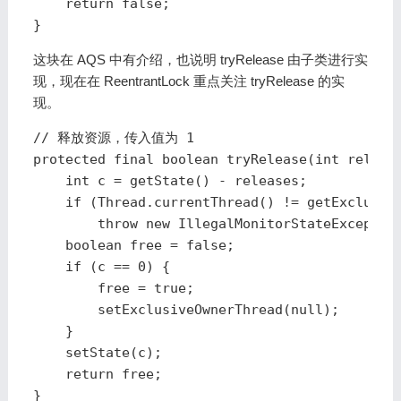
    return false;

}
这块在 AQS 中有介绍，也说明 tryRelease 由子类进行实
现，现在在 ReentrantLock 重点关注 tryRelease 的实
现。
// 释放资源，传入值为 1

protected final boolean tryRelease(int release
    int c = getState() - releases;

    if (Thread.currentThread() != getExclusive
        throw new IllegalMonitorStateException
    boolean free = false;

    if (c == 0) {

        free = true;

        setExclusiveOwnerThread(null);

    }

    setState(c);

    return free;

}