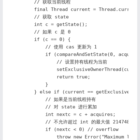
        // 获取当前线程

        final Thread current = Thread.currentT
        // 获取 state

        int c = getState();

        // 如果 c 是 0 

        if (c == 0) {

            // 使用 cas 更新为 1

            if (compareAndSetState(0, acquires
                // 设置持有线程为当前

                setExclusiveOwnerThread(curren
                return true;

            }

        } else if (current == getExclusiveOwne
            // 如果是当前线程持有

            // 对 state 进行累加

            int nextc = c + acquires;

            // 不允许超过 int 的最大值 2147483647 +
            if (nextc < 0) // overflow

                throw new Error("Maximum lock 