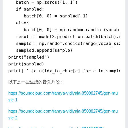
   batch = np.zeros((
1
, 
1
))

if
 sampled:

      batch[
0
, 
0
] = sampled[-
1
]

else
:

      batch[
0
, 
0
] = np.random.randint(vocab_siz
   result = model2.predict_on_batch(batch).rave
   sample = np.random.choice(range(vocab_size),
print
(
"sampled"
print
print
(''.
join
(idx_to_char[
c
] 
for
c
in
以下是一些生成的音乐片段：
https://soundcloud.com/ramya-vidiyala-850882745/gen-mu
sic-1
https://soundcloud.com/ramya-vidiyala-850882745/gen-mu
sic-2