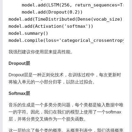
     model.add(LSTM(
256
, return_sequences=
True
     model.add(Dropout(
0.2
))

model.add(TimeDistributed(Dense(vocab_size)))

model.add(Activation(
'softmax'
))

model.summary()

model.compile(loss=
'categorical_crossentropy'
,
我强烈建议你使用层来提高性能。
Dropout层
Dropout层是一种正则化技术，在训练过程中，每次更新时
将输入单元的一小部分归零，以防止过拟合。
Softmax层
音乐的生成是一个多类分类问题，每个类都是输入数据中唯
一的字符。因此，我们在我们的模型上使用了一个softmax
层，并将分类交叉熵作为一个损失函数。
这一层给出了每个类的概率。从概率列表中，我们选择概率