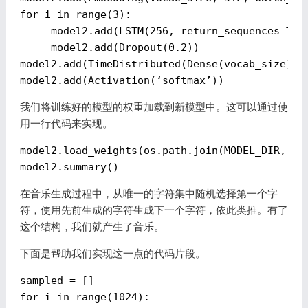
for
i in range(3): 
model2.add(LSTM(256,
return_sequences=Tru
model2.add(Dropout(0.2))
model2.add(TimeDistributed(Dense(vocab_size)))
model2.add(Activation(‘softmax’))
我们将训练好的模型的权重加载到新模型中。这可以通过使
用一行代码来实现。
model2
.load_weights
(
os
.path
.join
(
MODEL_DIR
,‘
we
model2
.summary
在音乐生成过程中，从唯一的字符集中随机选择第一个字
符，使用先前生成的字符生成下一个字符，依此类推。有了
这个结构，我们就产生了音乐。
下面是帮助我们实现这一点的代码片段。
for
 i 
in
 range(
1024
):
