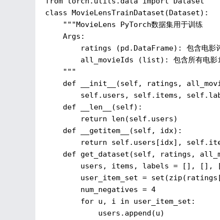
class
MovieLensTrainDataset
(
Dataset
):
""
"MovieLens PyTorch数据集用于训练

    Args:

        ratings (pd.DataFrame): 包含电影
        all_movieIds (list): 包含所有电影
    "
""
def
__init__
(
self
, ratings, all_mov
self
.users, 
self
.items, 
self
.la
def
__len__
(
self
)
:

return
 len(
self
.users)

def
__getitem__
(
self
, idx)
:

return
self
.users[idx], 
self
.it
def
get_dataset
(
self
, ratings, all_
        users, items, labels = [], [], [
        user_item_set = set(zip(ratings
        num_negatives = 
4
for
 u, i 
in
user_item_set:
            users.append(u)
