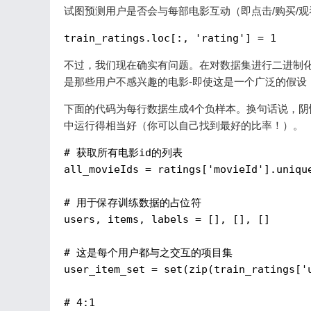
试图预测用户是否会与每部电影互动（即点击/购买/
train_ratings.loc[:, 
'rating'
] = 
1
不过，我们现在确实有问题。在对数据集进行二进制
是那些用户不感兴趣的电影-即使这是一个广泛的假设
下面的代码为每行数据生成4个负样本。换句话说，阴
中运行得相当好（你可以自己找到最好的比率！）。
# 获取所有电影id的列表
all_movieIds
 = 
ratings['movieId'].uniqu
# 用于保存训练数据的占位符
users,
items, labels = [], [], []
# 这是每个用户都与之交互的项目集
user_item_set
 = 
set(zip(train_ratings['
# 4:1 