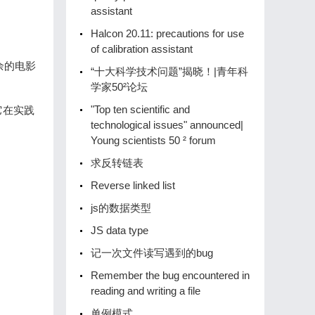
assistant
Halcon 20.11: precautions for use
of calibration assistant
余的电影
“十大科学技术问题”揭晓！|青年科
学家50²论坛
"Top ten scientific and
它在实践
technological issues" announced|
Young scientists 50 ² forum
求反转链表
Reverse linked list
js的数据类型
JS data type
记一次文件读写遇到的bug
Remember the bug encountered in
reading and writing a file
单例模式