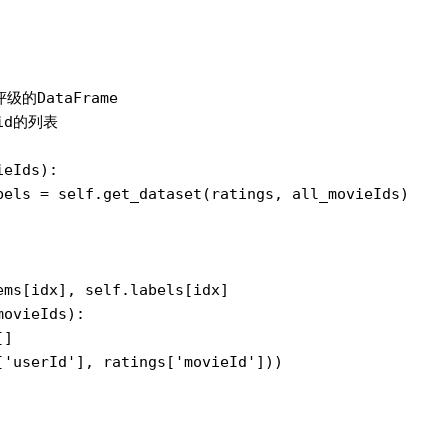
评级的DataFrame

id的列表

ieIds)
:

bels = 
self
.get_dataset(ratings, all_movieIds)

ems[idx], 
self
.labels[idx]

movieIds)
:

]

[
'userId'
], ratings[
'movieId'
]))
