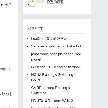
模型的原理
所选用户
随机推荐
LeetCode 91. 解码方法
Seq2seq implements chat robot
[chat robot] principle of seq2seq
model
Leetcode 91. Decoding method
用户的电
HCNA Routing＆Switching之
GVRP
GVRP of hcna Routing &
Switching
测试分割
HDU7016 Random Walk 2