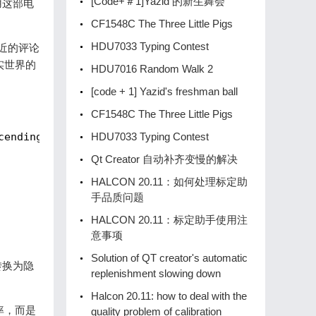
[Code+＃1]Yazid 的新生舞会
用这部电
CF1548C The Three Little Pigs
HDU7033 Typing Contest
近的评论
实世界的
HDU7016 Random Walk 2
[code + 1] Yazid's freshman ball
CF1548C The Three Little Pigs
cending=False)

HDU7033 Typing Contest
Qt Creator 自动补齐变慢的解决
HALCON 20.11：如何处理标定助
手品质问题
HALCON 20.11：标定助手使用注
意事项
Solution of QT creator's automatic
转换为隐
replenishment slowing down
Halcon 20.11: how to deal with the
率，而是
quality problem of calibration