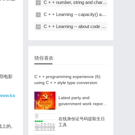
C + + number, string and char * conversion
C + + Learning -- capacity() and resize() in C + +
C + + Learning -- about code performance optimization
猜你喜欢
万部电影
C + + programming experience (6):
using C + + style type conversion
//www.ka
Latest party and
government work report
ppt - Park ppt
在线身份证号码提取生日
工具
础上的。