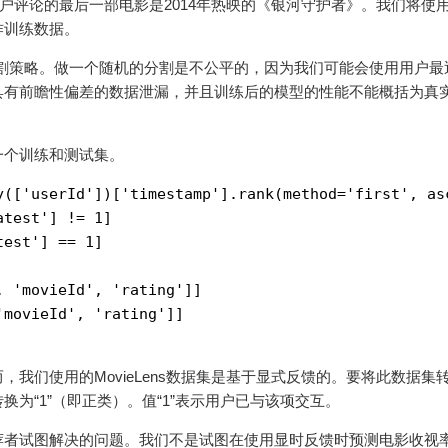
用户评论的最后一部电影是2014年热映的《银河守护者》。我们将使
作训练数据。
割策略。做一个随机的分割是不公平的，因为我们可能会使用用户最
具有前瞻性偏差的数据泄漏，并且训练后的模型的性能不能概括为真
一个训练和测试集。
y([
'userId'
])[
'timestamp'
].rank(method=
'first'
, as
atest'
] != 
1
]

test'
] == 
1
]

, 'movieId', 'rating']]
'movieId', 'rating']]
我们使用的MovieLens数据集是基于显式反馈的。要将此数据集
为“1”（即正类）。值“1”表示用户已与该项交互。
荐者试图解决的问题。我们不是试图在使用显时反馈时预测电影收视