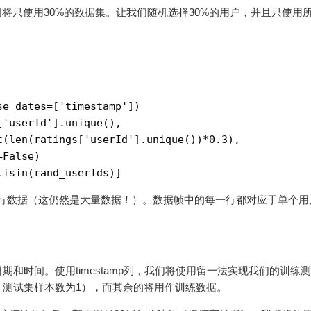
将只使用30%的数据集。让我们随机选择30%的用户，并且只使用
se_dates=[
'timestamp'
])

[
'userId'
].unique(), 

t(len(ratings[
'userId'
].unique())*
0.3
), 

=
False
)

314行数据（这仍然是大量数据！）。数据帧中的每一行都对应于单个
和时间。使用timestamp列，我们将使用留一法实现我们的训练
，测试集样本数为1），而其余的将用作训练数据。