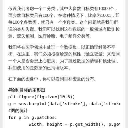
假设我们考虑一个二分类，其中大多数目标类有10000个，
而少数目标类只有100个。在这种情况下，比率为100:1，即
每100个多数类，就只有一个少数类。这个问题就是我们所
说的类别失衡。我们可以找到这些数据的一般领域有欺诈检
测、流失预测、医疗诊断、电子邮件分类等。
我们将在医学领域中处理一个数据集，以正确理解类不平
衡。在这里，我们必须根据给定的属性（独立变量）来预测
一个人是否会患上心脏病。为了跳过数据的清理和预处理，
我们使用的是数据的已清理版本。
在下面的图像中，你可以看到目标变量的分布。
#绘制目标的条形图
plt.figure(figsize=(
10
,
6
))

g = sns.barplot(data[
'stroke'
], data[
'stroke'
]
#图的统计
for
 p 
in
 g.patches:

        width, height = p.get_width(), p.get_he