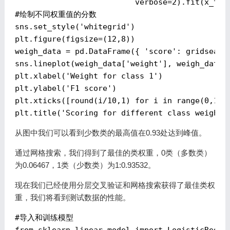
                          verbose=
2
#绘制不同权重值的分数
sns.set_style(
'whitegrid'
)

plt.figure(figsize=(
12
,
8
))

weigh_data = pd.DataFrame({ 
'score'
: gridsearc
sns.lineplot(weigh_data[
'weight'
], weigh_data[
plt.xlabel(
'Weight for class 1'
)

plt.ylabel(
'F1 score'
)

plt.xticks([round(i/
10
,
1
) 
for
 i 
in
 range(
0
,
11
,
plt.title(
'Scoring for different class weights
从图中我们可以看到少数类的最高值在0.93处达到峰值。
通过网格搜索，我们得到了最佳的类权重，0类（多数类）
为0.06467，1类（少数类）为1:0.93532。
现在我们已经使用分层交叉验证和网格搜索获得了最佳类权
重，我们将看到测试数据的性能。
#导入和训练模型