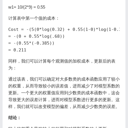
w1= 10/(2*9) = 0.55
计算表中第一个值的成本：
Cost = -(
5
(
0
*
log
(
0
.
32
) + 
0
.
55
(
1
-
0
)*
log
(
1
-
0
.
32
))
= -(
0
 + 
0
.
55
*
log
(.
68
))

= -(
0
.
55
*(-
0
.
385
))

= 
0
.
211
同样，我们可以计算每个观测值的加权成本，更新后的表
为：
通过该表，我们可以确定对大多数类的成本函数应用了较小
的权重，从而导致较小的误差值，进而减少了对模型系数的
更新。一个更大的权重值应用到少数类的成本函数中，这会
导致更大的误差计算，进而对模型系数进行更多的更新。这
样，我们就可以改变模型的偏差，从而减少少数类的误差。
结论：