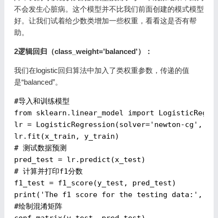
不会发生心脏病。这个模型并不比我们前面创建的模式模型
好。让我们试着给少数类增加一些权重，看看这是否有帮
助。
2逻辑回归（class_weight='balanced'）：
我们在logistic回归算法中加入了类权重参数，传递的值
是“balanced”。
#导入和训练模型
from
 sklearn.linear_model 
import
 LogisticRegres
lr = LogisticRegression(solver=
'newton-cg'
, cl
# 测试数据预测
# 计算并打印f1分数
f1_test = f1_score(y_test, pred_test)

print(
'The f1 score for the testing data:'
#绘制混淆矩阵