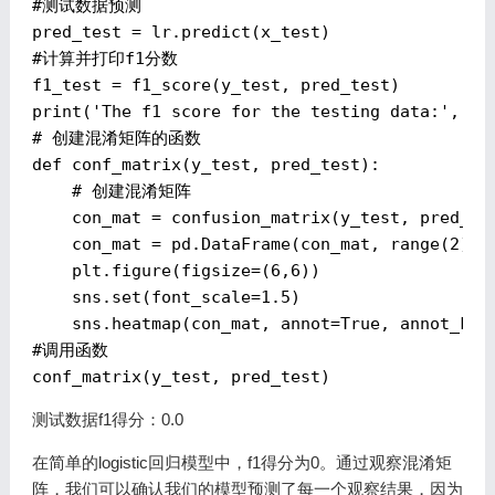
#测试数据预测
#计算并打印f1分数
f1_test = f1_score(y_test, pred_test)

print(
'The f1 score for the testing data:'
# 创建混淆矩阵的函数
def
conf_matrix
(y_test, pred_test)
:
# 创建混淆矩阵
    con_mat = confusion_matrix(y_test, pred_tes
    con_mat = pd.DataFrame(con_mat, range(
2
), 
    plt.figure(figsize=(
6
,
6
))

    sns.set(font_scale=
1.5
) 

    sns.heatmap(con_mat, annot=
True
, annot_kws
#调用函数
测试数据f1得分：0.0
在简单的logistic回归模型中，f1得分为0。通过观察混淆矩
阵，我们可以确认我们的模型预测了每一个观察结果，因为