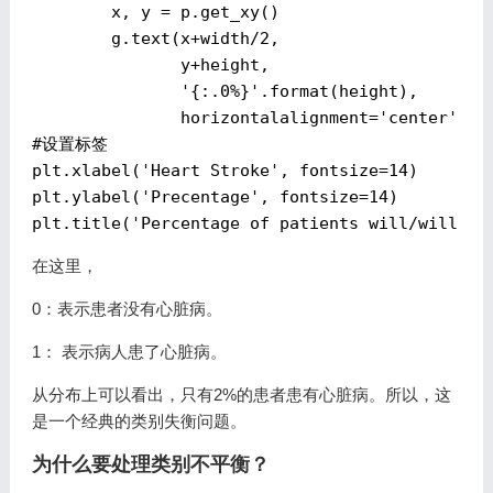
        x, y = p.get_xy() 

        g.text(x+width/
2
, 

               y+height, 

'{:.0%}'
.format(height), 

               horizontalalignment=
'center'
,fo
#设置标签
plt.xlabel(
'Heart Stroke'
, fontsize=
14
)

plt.ylabel(
'Precentage'
, fontsize=
14
)

plt.title(
'Percentage of patients will/will no
在这里，
0：表示患者没有心脏病。
1： 表示病人患了心脏病。
从分布上可以看出，只有2%的患者患有心脏病。所以，这
是一个经典的类别失衡问题。
为什么要处理类别不平衡？