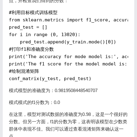
点，并检查我们得到的分数：
#利用目标模式训练模型
from
 sklearn.metrics 
import
 f1_score, accuracy_
for
 i 
in
 range (
0
, 
13020
):

    pred_test.append(y_train.mode()[
0
#打印f1和准确度分数
print(
'The accuracy for mode model is:'
, accur
print(
'The f1 score for the model model is:'
#绘制混淆矩阵
模式模型的准确度为：0.9819508448540707
模式模式的f1分数为：0.0
在这里，模型对测试数据的准确度为0.98，这是一个很好的
分数。但另一方面，f1的分数为零，这表明该模型在少数类
群体中表现不佳。我们可以通过查看混淆矩阵来确认这一
点。