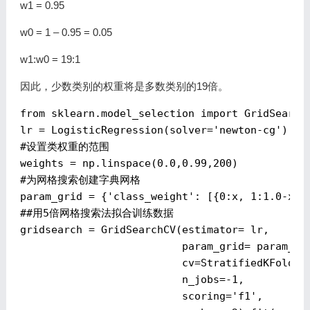
w1 = 0.95
w0 = 1 – 0.95 = 0.05
w1:w0 = 19:1
因此，少数类别的权重将是多数类别的19倍。
from
 sklearn.model_selection 
import
 GridSearch
lr = LogisticRegression(solver=
'newton-cg'
#设置类权重的范围
weights = np.linspace(
0.0
,
0.99
,
200
#为网格搜索创建字典网格
param_grid = {
'class_weight'
: [{
0
:x, 
1
:
1.0
-x} 
##用5倍网格搜索法拟合训练数据
gridsearch = GridSearchCV(estimator= lr, 

                          param_grid= param_gri
                          cv=StratifiedKFold(),
                          n_jobs=
-1
, 

                          scoring=
'f1'
, 
