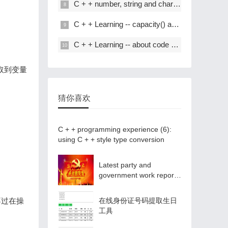
C + + number, string and char * conversion
C + + Learning -- capacity() and resize() in C + +
C + + Learning -- about code performance optimization
获取到变量
猜你喜欢
C + + programming experience (6):
using C + + style type conversion
Latest party and
government work report
ppt - Park ppt
不过在操
在线身份证号码提取生日
工具