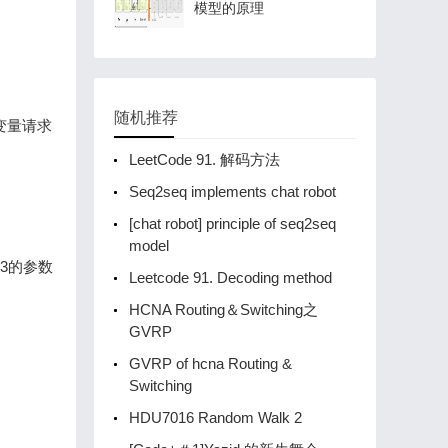
模型的原理
随机推荐
变量请求
LeetCode 91. 解码方法
Seq2seq implements chat robot
[chat robot] principle of seq2seq
model
3的参数
Leetcode 91. Decoding method
HCNA Routing＆Switching之
GVRP
GVRP of hcna Routing &
Switching
HDU7016 Random Walk 2