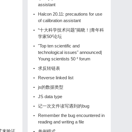
assistant
Halcon 20.11: precautions for use
of calibration assistant
“十大科学技术问题”揭晓！|青年科
学家50²论坛
"Top ten scientific and
technological issues" announced|
Young scientists 50 ² forum
求反转链表
Reverse linked list
js的数据类型
JS data type
记一次文件读写遇到的bug
Remember the bug encountered in
reading and writing a file
式来验证
单例模式