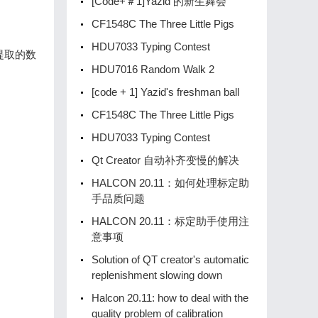
[Code+＃1]Yazid 的新生舞会
CF1548C The Three Little Pigs
HDU7033 Typing Contest
提取的数
HDU7016 Random Walk 2
[code + 1] Yazid's freshman ball
CF1548C The Three Little Pigs
HDU7033 Typing Contest
Qt Creator 自动补齐变慢的解决
HALCON 20.11：如何处理标定助
手品质问题
HALCON 20.11：标定助手使用注
意事项
Solution of QT creator's automatic
replenishment slowing down
Halcon 20.11: how to deal with the
。
quality problem of calibration