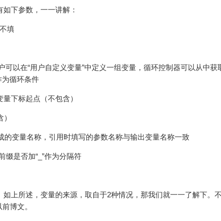
，界面有如下参数，一一讲解：
可不填
数据来源：①用户可以在“用户自定义变量”中定义一组变量，循环控制器可以从中
作为循环条件
环字段，循环变量下标起点（不包含）
包含）
循环控制器生成的变量名称，引用时填写的参数名称与输出变量名称一致
,变量前缀是否加“_”作为分隔符
r如何使用。如上所述，变量的来源，取自于2种情况，那我们就一一了解下。
以前博文。