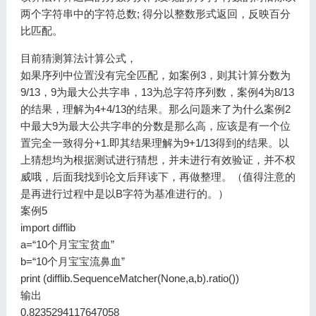
两个字符串中的字符总数; 得分以整数形式返回，反映百分
比匹配。
目前猜测算法计算公式，
如果序列中位置没有完全匹配，如案例3，则其计算分数为
9/13，9为最大公共字串，13为总字符序列数，案例4为8/13
的结果，理解为4+4/13的结果。那么问题来了为什么案例2
中最大9为最大公共字串的分数是那么高，应该是有一个位
置完全一致得分+1.即其结果理解为9+1/13得到的结果。以
上猜想均为根据测试进行猜想，并未进行有效验证，并不权
威哦，后面我找到论文后拜读下，再做整理。（值得注意的
是再进行过程中是以B字符为基准进行的。）
案例5
import difflib
a=“10个月宝宝贫血”
b=“10个月宝宝流鼻血”
print (difflib.SequenceMatcher(None,a,b).ratio())
输出
0.8235294117647058