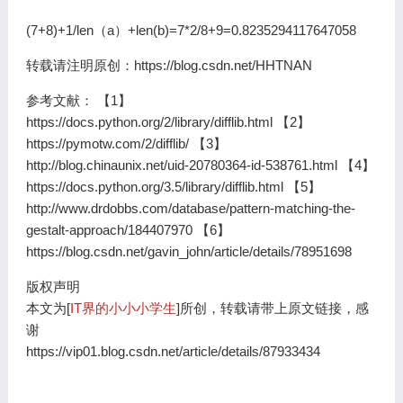
(7+8)+1/len（a）+len(b)=7*2/8+9=0.8235294117647058
转载请注明原创：https://blog.csdn.net/HHTNAN
参考文献： 【1】
https://docs.python.org/2/library/difflib.html 【2】
https://pymotw.com/2/difflib/ 【3】
http://blog.chinaunix.net/uid-20780364-id-538761.html 【4】
https://docs.python.org/3.5/library/difflib.html 【5】
http://www.drdobbs.com/database/pattern-matching-the-
gestalt-approach/184407970 【6】
https://blog.csdn.net/gavin_john/article/details/78951698
版权声明
本文为[
IT界的小小小学生
]所创，转载请带上原文链接，感
谢
https://vip01.blog.csdn.net/article/details/87933434