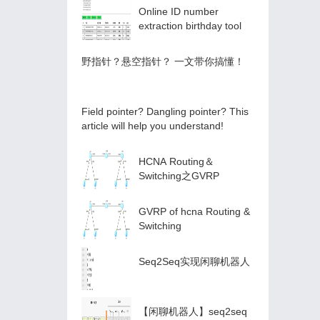
Online ID number
extraction birthday tool
️野指针？悬空指针？️ 一文带你搞懂！
Field pointer? Dangling pointer? This
article will help you understand!
HCNA Routing＆
Switching之GVRP
GVRP of hcna Routing &
Switching
Seq2Seq实现闲聊机器人
【闲聊机器人】seq2seq