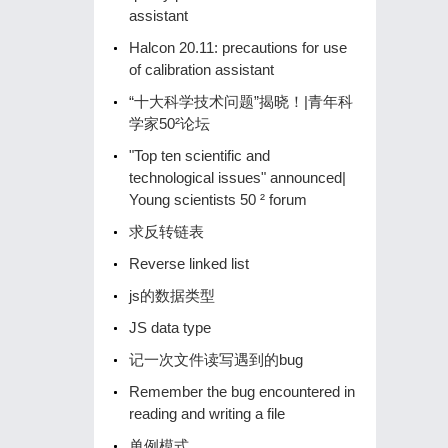
assistant
Halcon 20.11: precautions for use
of calibration assistant
“十大科学技术问题”揭晓！|青年科
学家50²论坛
"Top ten scientific and
technological issues" announced|
Young scientists 50 ² forum
求反转链表
Reverse linked list
js的数据类型
JS data type
记一次文件读写遇到的bug
Remember the bug encountered in
reading and writing a file
单例模式