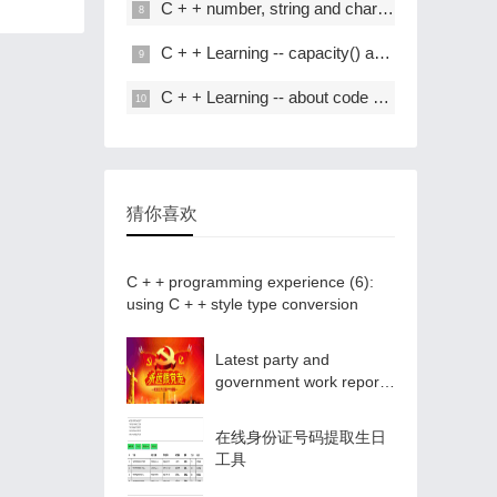
C + + number, string and char * conversion
C + + Learning -- capacity() and resize() in C + +
C + + Learning -- about code performance optimization
猜你喜欢
C + + programming experience (6):
using C + + style type conversion
Latest party and
government work report
ppt - Park ppt
在线身份证号码提取生日
工具