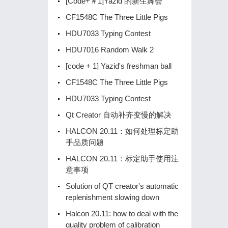
[Code+＃1]Yazid 的新生舞会
CF1548C The Three Little Pigs
HDU7033 Typing Contest
HDU7016 Random Walk 2
[code + 1] Yazid's freshman ball
CF1548C The Three Little Pigs
HDU7033 Typing Contest
Qt Creator 自动补齐变慢的解决
HALCON 20.11：如何处理标定助
手品质问题
HALCON 20.11：标定助手使用注
意事项
Solution of QT creator's automatic
replenishment slowing down
Halcon 20.11: how to deal with the
quality problem of calibration