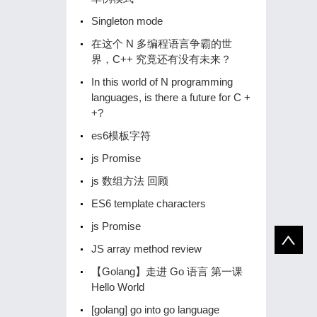
Singleton mode
在这个 N 多编程语言争霸的世
界，C++ 究竟还有没有未来？
In this world of N programming
languages, is there a future for C +
+?
es6模板字符
js Promise
js 数组方法 回顾
ES6 template characters
js Promise
JS array method review
【Golang】️走进 Go 语言️ 第一课
Hello World
[golang] go into go language