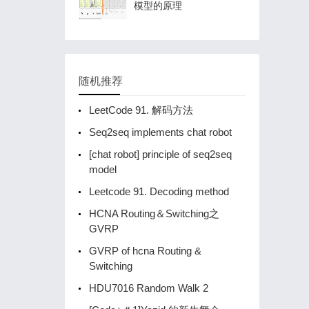
模型的原理
随机推荐
LeetCode 91. 解码方法
Seq2seq implements chat robot
[chat robot] principle of seq2seq
model
Leetcode 91. Decoding method
HCNA Routing＆Switching之
GVRP
GVRP of hcna Routing &
Switching
HDU7016 Random Walk 2