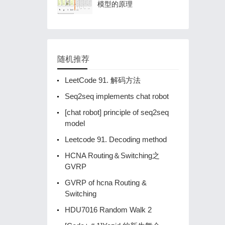
模型的原理
随机推荐
LeetCode 91. 解码方法
Seq2seq implements chat robot
[chat robot] principle of seq2seq
model
Leetcode 91. Decoding method
HCNA Routing＆Switching之
GVRP
GVRP of hcna Routing &
Switching
HDU7016 Random Walk 2