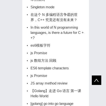
Singleton mode
在这个 N 多编程语言争霸的世
界，C++ 究竟还有没有未来？
In this world of N programming
languages, is there a future for C +
+?
es6模板字符
js Promise
js 数组方法 回顾
ES6 template characters
js Promise
JS array method review
【Golang】️走进 Go 语言️ 第一课
Hello World
[golang] go into go language