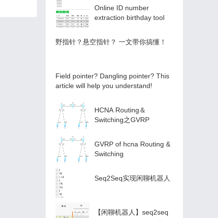
Online ID number
extraction birthday tool
️野指针？悬空指针？️ 一文带你搞懂！
Field pointer? Dangling pointer? This
article will help you understand!
HCNA Routing＆
Switching之GVRP
GVRP of hcna Routing &
Switching
Seq2Seq实现闲聊机器人
【闲聊机器人】seq2seq