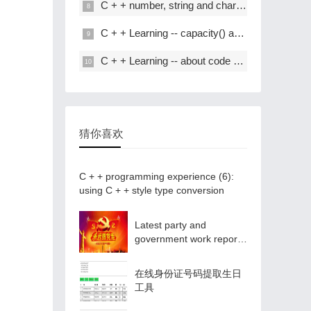
C + + number, string and char * conversion
C + + Learning -- capacity() and resize() in C + +
C + + Learning -- about code performance optimization
猜你喜欢
C + + programming experience (6):
using C + + style type conversion
Latest party and
government work report
ppt - Park ppt
在线身份证号码提取生日
工具