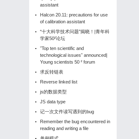
assistant
Halcon 20.11: precautions for use
of calibration assistant
“十大科学技术问题”揭晓！|青年科
学家50²论坛
"Top ten scientific and
technological issues" announced|
Young scientists 50 ² forum
求反转链表
Reverse linked list
js的数据类型
JS data type
记一次文件读写遇到的bug
Remember the bug encountered in
reading and writing a file
单例模式