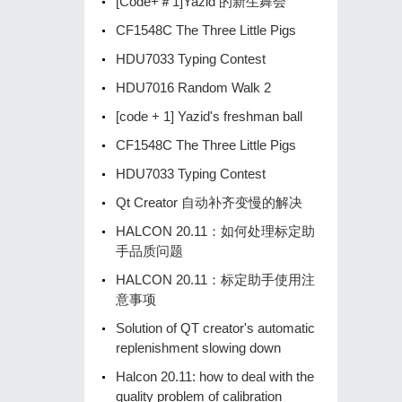
[Code+＃1]Yazid 的新生舞会
CF1548C The Three Little Pigs
HDU7033 Typing Contest
HDU7016 Random Walk 2
[code + 1] Yazid's freshman ball
CF1548C The Three Little Pigs
HDU7033 Typing Contest
Qt Creator 自动补齐变慢的解决
HALCON 20.11：如何处理标定助
手品质问题
HALCON 20.11：标定助手使用注
意事项
Solution of QT creator's automatic
replenishment slowing down
Halcon 20.11: how to deal with the
quality problem of calibration