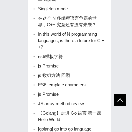
Singleton mode
在这个 N 多编程语言争霸的世
界，C++ 究竟还有没有未来？
In this world of N programming
languages, is there a future for C +
+?
es6模板字符
js Promise
js 数组方法 回顾
ES6 template characters
js Promise
JS array method review
【Golang】️走进 Go 语言️ 第一课
Hello World
[golang] go into go language