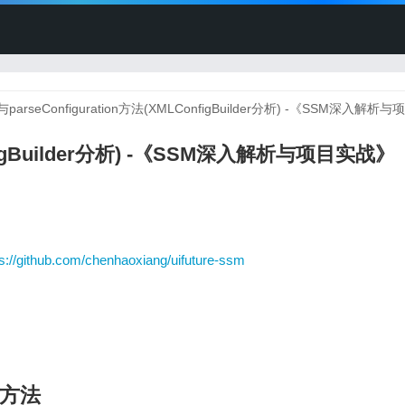
rse与parseConfiguration方法(XMLConfigBuilder分析) -《SSM深入解
onfigBuilder分析) -《SSM深入解析与项目实战》
ps://github.com/chenhaoxiang/uifuture-ssm
on方法