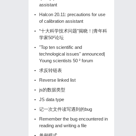
assistant
Halcon 20.11: precautions for use
of calibration assistant
“十大科学技术问题”揭晓！|青年科
学家50²论坛
"Top ten scientific and
technological issues" announced|
Young scientists 50 ² forum
求反转链表
Reverse linked list
js的数据类型
JS data type
记一次文件读写遇到的bug
Remember the bug encountered in
reading and writing a file
单例模式