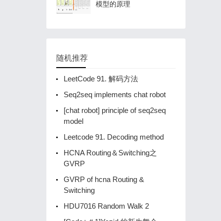
模型的原理
随机推荐
LeetCode 91. 解码方法
Seq2seq implements chat robot
[chat robot] principle of seq2seq
model
Leetcode 91. Decoding method
HCNA Routing＆Switching之
GVRP
GVRP of hcna Routing &
Switching
HDU7016 Random Walk 2