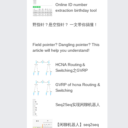
Online ID number
extraction birthday tool
️野指针？悬空指针？️ 一文带你搞懂！
Field pointer? Dangling pointer? This
article will help you understand!
HCNA Routing＆
Switching之GVRP
GVRP of hcna Routing &
Switching
Seq2Seq实现闲聊机器人
【闲聊机器人】seq2seq