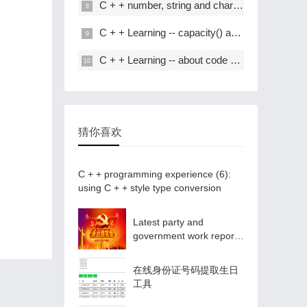
C + + number, string and char * conversion
C + + Learning -- capacity() and resize() in C + +
C + + Learning -- about code performance optimization
猜你喜欢
C + + programming experience (6):
using C + + style type conversion
Latest party and
government work report
ppt - Park ppt
在线身份证号码提取生日
工具