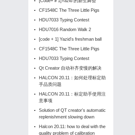
[Code+＃1]Yazid 的新生舞会
CF1548C The Three Little Pigs
HDU7033 Typing Contest
HDU7016 Random Walk 2
[code + 1] Yazid's freshman ball
CF1548C The Three Little Pigs
HDU7033 Typing Contest
Qt Creator 自动补齐变慢的解决
HALCON 20.11：如何处理标定助
手品质问题
HALCON 20.11：标定助手使用注
意事项
Solution of QT creator's automatic
replenishment slowing down
Halcon 20.11: how to deal with the
quality problem of calibration