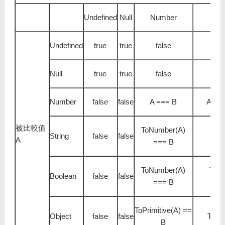
Undefined
Null
Number
Undefined
true
true
false
Null
true
true
false
Number
false
false
A === B
A ==
被比較值
ToNumber(A)
String
false
false
A
=== B
ToNumber(A)
ToN
Boolean
false
false
=== B
T
ToPrimitive(A) ==
Object
false
false
ToPri
B