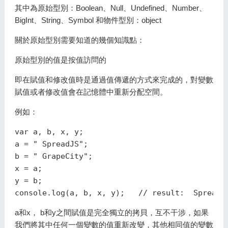
其中為原始型別：Boolean、Null、Undefined、Number、
BigInt、String、Symbol 和物件型別：object
關於原始型別需要知道的幾個知識點：
原始型別的值是按值訪問的
即在賦值和修改值時是通過值傳遞的方式來完成的，對變數
賦值或者修改值會在記憶體中重新分配空間。
例如：
var a, b, x, y;

a = " SpreadJS";

b = " GrapeCity";

x = a;

y = b;

console.log(a, b, x, y);   // result:  SpreadJ
a和x， b和y之間賦值是完全獨立的拷貝，互不干涉，如果
我們將其中任何一個變數的值重新改變，其他相同值的變數