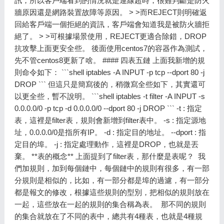
訊，所以客戶端看到的情況就是連線超時，很難判斷是防火
牆原因還是網路裝置故障等原因。 > >而REJECT則明確返
回給客戶端一個拒絕的資訊，客戶端會知道我是被防火牆拒
絕了。 > >可根據場景使用，REJECT更適合除錯，DROP
抗攻擊上面更安全些。 後面使用centos7的容器作為測試，
先不管centos8更新了啥。 #### 四表五鏈 上面我新增的規
則命令如下： ```shell iptables -A INPUT -p tcp --dport 80 -j
DROP ``` 但這只是簡寫後的，稍微寫全些如下，其實還可
以更全些，暫不說明。 ```shell iptables -t filter -A INPUT -s
0.0.0.0/0 -p tcp -d 0.0.0.0/0 --dport 80 -j DROP ``` -t : 指定
表，這裡是filter表，規則會新增到filter表中。 -s : 指定源地
址，0.0.0.0/0是指所有IP。 -d : 指定目的地址。 --dport : 指
定目的埠。 -j : 指定處理動作，這裡是DROP，也就是丟
棄。 **表的概念** 上面提到了filter表，那什麼是表呢？ ​ 我
們加規則，加到每個鏈中，每個鏈中的規則有很多，有一部
分規則是相似的，比如，有一部分都是埠的過濾，有一部分
都是報文的修改，根據這些規則的型別，把相似的規則放在
一起，這些放在一起的規則的集合稱為表。 ​ 那不同的規則
的集合就放在了不同的表中，總共有4種表，也就是4種規