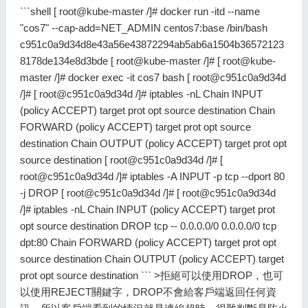
```shell [
root@kube-master
/]# docker run -itd --name
"cos7" --cap-add=NET_ADMIN centos7:base /bin/bash
c951c0a9d34d8e43a56e43872294ab5ab6a1504b36572123
8178de134e8d3bde [
root@kube-master
/]# [
root@kube-
master
/]# docker exec -it cos7 bash [
root@c951c0a9d34d
/]# [
root@c951c0a9d34d
/]# iptables -nL Chain INPUT
(policy ACCEPT) target prot opt source destination Chain
FORWARD (policy ACCEPT) target prot opt source
destination Chain OUTPUT (policy ACCEPT) target prot opt
source destination [
root@c951c0a9d34d
/]# [
root@c951c0a9d34d
/]# iptables -A INPUT -p tcp --dport 80
-j DROP [
root@c951c0a9d34d
/]# [
root@c951c0a9d34d
/]# iptables -nL Chain INPUT (policy ACCEPT) target prot
opt source destination DROP tcp -- 0.0.0.0/0 0.0.0.0/0 tcp
dpt:80 Chain FORWARD (policy ACCEPT) target prot opt
source destination Chain OUTPUT (policy ACCEPT) target
prot opt source destination ``` >拒絕可以使用DROP，也可
以使用REJECT關鍵字，DROP不會給客戶端返回任何資