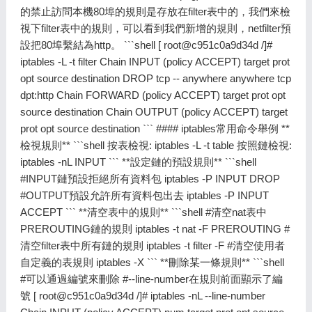
的禁止訪問本機80埠的規則是存放在filter表中的，我們來檢
視下filter表中的規則，可以看到我們新增的規則，netfilter預
設把80埠繫結為http。 ```shell [
root@c951c0a9d34d
/]#
iptables -L -t filter Chain INPUT (policy ACCEPT) target prot
opt source destination DROP tcp -- anywhere anywhere tcp
dpt:http Chain FORWARD (policy ACCEPT) target prot opt
source destination Chain OUTPUT (policy ACCEPT) target
prot opt source destination ``` #### iptables常用命令舉例 **
檢視規則** ```shell 按表檢視: iptables -L -t table 按照鏈檢視:
iptables -nL INPUT ``` **設定鏈的預設規則** ```shell
#INPUT鏈預設拒絕所有資料包 iptables -P INPUT DROP
#OUTPUT預設允許所有資料包出去 iptables -P INPUT
ACCEPT ``` **清空表中的規則** ```shell #清空nat表中
PREROUTING鏈的規則 iptables -t nat -F PREROUTING #
清空filter表中所有鏈的規則 iptables -t filter -F #清空使用者
自定義的表規則 iptables -X ``` **刪除某一條規則** ```shell
#可以通過編號來刪除 #--line-number在規則前面顯示了編
號 [
root@c951c0a9d34d
/]# iptables -nL --line-number