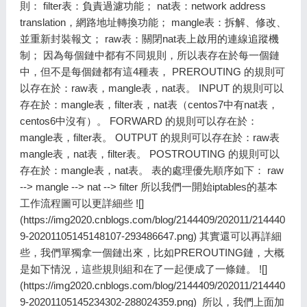
則： filter表：負責過濾功能； nat表：network address
translation，網路地址轉換功能； mangle表：拆解、修改、
並重新封裝報文； raw表：關閉nat表上啟用的連線追蹤機
制； 因為每個鏈中都有不同規則，所以表存在於每一個鏈
中，但不是每個鏈都有這4種表， PREROUTING 的規則可
以存在於：raw表，mangle表，nat表。 INPUT 的規則可以
存在於：mangle表，filter表，nat表（centos7中有nat表，
centos6中沒有）。 FORWARD 的規則可以存在於：
mangle表，filter表。 OUTPUT 的規則可以存在於：raw表
mangle表，nat表，filter表。 POSTROUTING 的規則可以
存在於：mangle表，nat表。 表的處理優先順序如下： raw
--> mangle --> nat --> filter 所以我們一開始iptables的基本
工作流程圖可以更詳細些 ![]
(https://img2020.cnblogs.com/blog/2144409/202011/214440
9-20201105145148107-293486647.png) 其實還可以再詳細
些，我們單獨拿一個鏈出來，比如PREROUTING鏈，大概
是如下情況，這些規則組和在了一起便成了一條鏈。 ![]
(https://img2020.cnblogs.com/blog/2144409/202011/214440
9-20201105145234302-288024359.png) ​ 所以，我們上面加