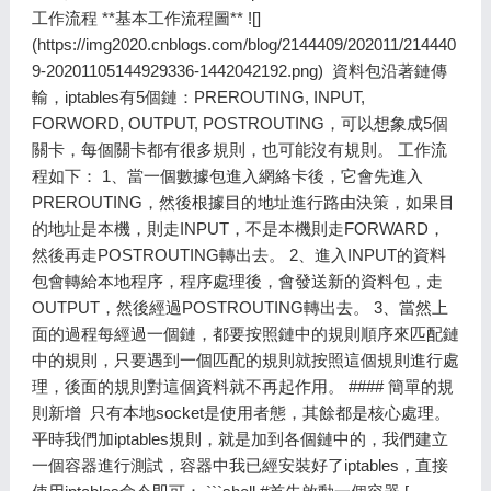
工作流程 **基本工作流程圖** ![]
(https://img2020.cnblogs.com/blog/2144409/202011/214440
9-20201105144929336-1442042192.png) ​ 資料包沿著鏈傳
輸，iptables有5個鏈：PREROUTING, INPUT,
FORWORD, OUTPUT, POSTROUTING，可以想象成5個
關卡，每個關卡都有很多規則，也可能沒有規則。 工作流
程如下： 1、當一個數據包進入網絡卡後，它會先進入
PREROUTING，然後根據目的地址進行路由決策，如果目
的地址是本機，則走INPUT，不是本機則走FORWARD，
然後再走POSTROUTING轉出去。 2、進入INPUT的資料
包會轉給本地程序，程序處理後，會發送新的資料包，走
OUTPUT，然後經過POSTROUTING轉出去。 3、當然上
面的過程每經過一個鏈，都要按照鏈中的規則順序來匹配鏈
中的規則，只要遇到一個匹配的規則就按照這個規則進行處
理，後面的規則對這個資料就不再起作用。 #### 簡單的規
則新增 ​ 只有本地socket是使用者態，其餘都是核心處理。
平時我們加iptables規則，就是加到各個鏈中的，我們建立
一個容器進行測試，容器中我已經安裝好了iptables，直接