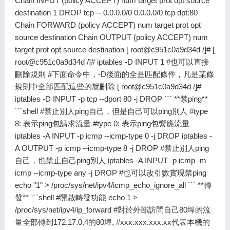
Chain INPUT (policy ACCEPT) num target prot opt source
destination 1 DROP tcp -- 0.0.0.0/0 0.0.0.0/0 tcp dpt:80
Chain FORWARD (policy ACCEPT) num target prot opt
source destination Chain OUTPUT (policy ACCEPT) num
target prot opt source destination [
root@c951c0a9d34d
/]# [
root@c951c0a9d34d
/]# iptables -D INPUT 1 #也可以直接
刪除規則 #下面命令中，-D後面的全是匹配條件，凡是某條
規則中全部匹配這些的就刪除 [
root@c951c0a9d34d
/]#
iptables -D INPUT -p tcp --dport 80 -j DROP ``` **禁ping**
```shell #禁止別人ping自己，但是自己可以ping別人 #type
8: 表示ping包請求流量 #type 0: 表示ping包響應流量
iptables -A INPUT -p icmp --icmp-type 0 -j DROP iptables -
A OUTPUT -p icmp --icmp-type 8 -j DROP #禁止別人ping
自己，也禁止自己ping別人 iptables -A INPUT -p icmp -m
icmp --icmp-type any -j DROP #也可以改引數實現禁ping
echo "1" > /proc/sys/net/ipv4/icmp_echo_ignore_all ``` **轉
發** ```shell #開啟轉發功能 echo 1 >
/proc/sys/net/ipv4/ip_forward #對於外部訪問自己80埠的流
量全部轉到172.17.0.4的80埠, #xxx.xxx.xxx.xx代表本機的