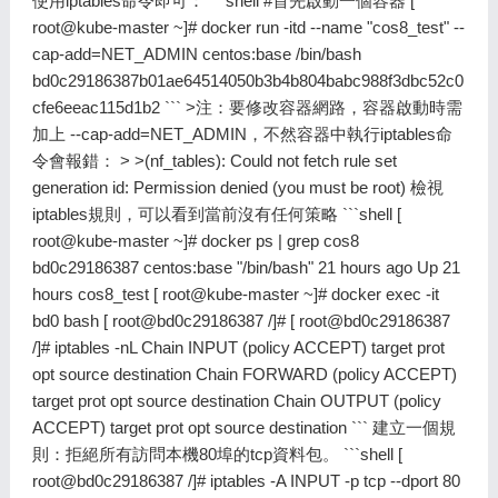
使用iptables命令即可： ```shell #首先啟動一個容器 [
root@kube-master
~]# docker run -itd --name "cos8_test" --
cap-add=NET_ADMIN centos:base /bin/bash
bd0c29186387b01ae64514050b3b4b804babc988f3dbc52c0
cfe6eeac115d1b2 ``` >注：要修改容器網路，容器啟動時需
加上 --cap-add=NET_ADMIN，不然容器中執行iptables命
令會報錯： > >(nf_tables): Could not fetch rule set
generation id: Permission denied (you must be root) 檢視
iptables規則，可以看到當前沒有任何策略 ```shell [
root@kube-master
~]# docker ps | grep cos8
bd0c29186387 centos:base "/bin/bash" 21 hours ago Up 21
hours cos8_test [
root@kube-master
~]# docker exec -it
bd0 bash [
root@bd0c29186387
/]# [
root@bd0c29186387
/]# iptables -nL Chain INPUT (policy ACCEPT) target prot
opt source destination Chain FORWARD (policy ACCEPT)
target prot opt source destination Chain OUTPUT (policy
ACCEPT) target prot opt source destination ``` 建立一個規
則：拒絕所有訪問本機80埠的tcp資料包。 ```shell [
root@bd0c29186387
/]# iptables -A INPUT -p tcp --dport 80