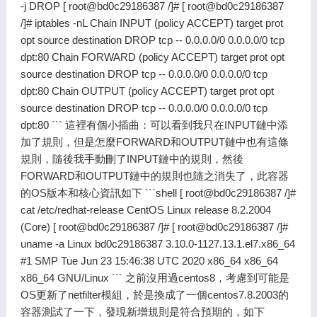
-j DROP [
root@bd0c29186387
/]# [
root@bd0c29186387
/]# iptables -nL Chain INPUT (policy ACCEPT) target prot
opt source destination DROP tcp -- 0.0.0.0/0 0.0.0.0/0 tcp
dpt:80 Chain FORWARD (policy ACCEPT) target prot opt
source destination DROP tcp -- 0.0.0.0/0 0.0.0.0/0 tcp
dpt:80 Chain OUTPUT (policy ACCEPT) target prot opt
source destination DROP tcp -- 0.0.0.0/0 0.0.0.0/0 tcp
dpt:80 ``` 這裡有個小插曲：可以看到我只在INPUT鏈中添
加了規則，但是怎麼FORWARD和OUTPUT鏈中也有這條
規則，隨後我手動刪了INPUT鏈中的規則，然後
FORWARD和OUTPUT鏈中的規則也隨之消失了，此容器
的OS版本和核心資訊如下 ```shell [
root@bd0c29186387
/]#
cat /etc/redhat-release CentOS Linux release 8.2.2004
(Core) [
root@bd0c29186387
/]# [
root@bd0c29186387
/]#
uname -a Linux bd0c29186387 3.10.0-1127.13.1.el7.x86_64
#1 SMP Tue Jun 23 15:46:38 UTC 2020 x86_64 x86_64
x86_64 GNU/Linux ``` 之前沒用過centos8，考慮到可能是
OS更新了netfilter模組，於是換成了一個centos7.8.2003的
容器測試了一下，發現新增規則是符合預期的，如下