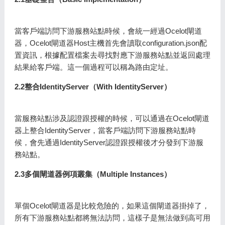
當客戶端訪問下游服務站點時候，會統一經過Ocelot閘道
器，Ocelot閘道器Host主機首先會讀取configuration.json配
置資訊，根據配置檔案去尋找對應下游服務站點並返回處理
結果給客戶端。這一個過程可以稱為路由定址。
2.2整合IdentityServer（With IdentityServer）
當服務站點涉及認證跟授權的時候，可以通過在Ocelot閘道
器上整合IdentityServer，當客戶端訪問下游服務站點時
候，會先通過IdentityServer認證跟授權後才分發到下游服
務站點。
2.3多個閘道器例項叢集（Multiple Instances）
單個Ocelot閘道器是比較危險的，如果這個閘道器掛掉了，
所有下游服務站點都將無法訪問，這樣子是無法做到高可用