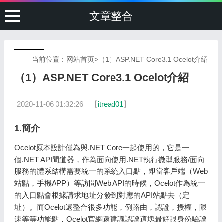
文章整合
当前位置：
网站首页
>
（1）ASP.NET Core3.1 Ocelot介紹
（1）ASP.NET Core3.1 Ocelot介紹
2020-11-06 01:32:26
【
itread01
】
1.簡介
Ocelot原本設計僅為與.NET Core一起使用的，它是一
個.NET API閘道器，作為面向使用.NET執行微型服務/面向
服務的體系結構需要統一的系統入口點，即當客戶端（Web
站點，手機APP）等訪問Web API的時候，Ocelot作為統一
的入口點會根據請求地址分發到對應的API站點去（定
址）。而Ocelot還整合很多功能，例路由，認證，授權，限
速等等功能點，Ocelot官網還建議認證這塊最好跟身份驗證