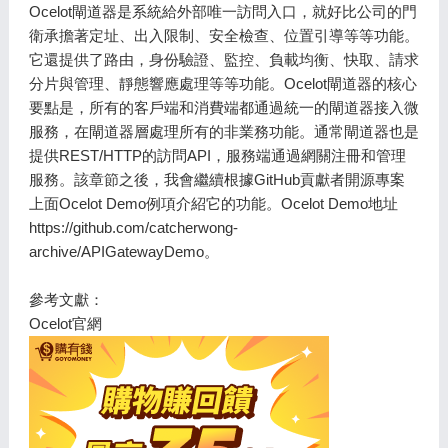
Ocelot閘道器是系統給外部唯一訪問入口，就好比公司的門
衛承擔著定址、出入限制、安全檢查、位置引導等等功能。
它還提供了路由，身份驗證、監控、負載均衡、快取、請求
分片與管理、靜態響應處理等等功能。Ocelot閘道器的核心
要點是，所有的客戶端和消費端都通過統一的閘道器接入微
服務，在閘道器層處理所有的非業務功能。通常閘道器也是
提供REST/HTTP的訪問API，服務端通過網關注冊和管理
服務。該章節之後，我會繼續根據GitHub貢獻者開源專案
上面Ocelot Demo例項介紹它的功能。Ocelot Demo地址
https://github.com/catcherwong-
archive/APIGatewayDemo。
參考文獻：
Ocelot官網