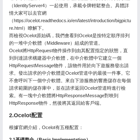
（IdentityServer4）一起使用，承載令牌輕鬆整合。具體詳
情大家可以去官網
（https://ocelot.readthedocs.io/en/latest/introduction/bigpictu
re.html）瞭解下。
而檢視Ocelot原始碼，我們會看到Ocelot是按特定順序排列
的一堆中介軟體（Middleware）組成的管道。
Ocelot將HttpRequest物件操作到由其配置指定的狀態，直
到到達請求構建器中介軟體，在中介軟體中它建立一個
HttpRequestMessage物件，該物件用於向下遊服務發出請
求。發出請求的中介軟體是Ocelot管道中的最後一件事。它
不會呼叫下一個中介軟體。來自下游服務的響應儲存在每個
請求範圍的儲存庫中，並在請求返回Ocelot管道時進行檢
索。有一塊中介軟體將HttpResponseMessage對映到
HttpResponse物件，然後將其返回給客戶端。
2.Ocelot配置
根據官網介紹，Ocelot有五種配置：
2.1基礎整合（Basic Implementation）