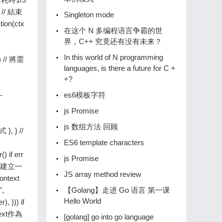
Singleton mode
在这个 N 多编程语言争霸的世
界，C++ 究竟还有没有未来？
In this world of N programming
languages, is there a future for C +
+?
es6模板字符
js Promise
js 数组方法 回顾
ES6 template characters
js Promise
JS array method review
【Golang】️走进 Go 语言️ 第一课
Hello World
[golang] go into go language