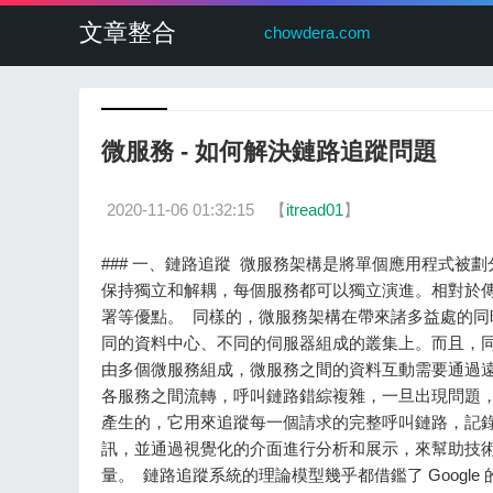
文章整合
chowdera.com
微服務 - 如何解決鏈路追蹤問題
2020-11-06 01:32:15
【
itread01
】
### 一、鏈路追蹤 ​ 微服務架構是將單個應用程式被劃分成各種小而連線的服務，每一個服務完成一個單一的業務功能，相互之間保持獨立和解耦，每個服務都可以獨立演進。相對於傳統的單體服務，微服務具有隔離性、技術異構性、可擴充套件性以及簡化部署等優點。 ​ 同樣的，微服務架構在帶來諸多益處的同時，也為系統增加了不少複雜性。它作為一種分散式服務，通常部署於由不同的資料中心、不同的伺服器組成的叢集上。而且，同一個微服務系統可能是由不同的團隊、不同的語言開發而成。通常一個應用由多個微服務組成，微服務之間的資料互動需要通過遠過程呼叫的方式完成，所以在一個由眾多微服務構成的系統中，請求需要在各服務之間流轉，呼叫鏈路錯綜複雜，一旦出現問題，是很難進行問題定位和追查異常的。 ​ 鏈路追蹤系統就是為解決上述問題而產生的，它用來追蹤每一個請求的完整呼叫鏈路，記錄從請求開始到請求結束期間呼叫的任務名稱、耗時、標籤資料以及日誌資訊，並通過視覺化的介面進行分析和展示，來幫助技術人員準確地定位異常服務、發現效能瓶頸、梳理呼叫鏈路以及預估系統容量。 ​ 鏈路追蹤系統的理論模型幾乎都借鑑了 Google 的一篇論文”Dapper, a Large-Scale Distributed Systems Tracing Infrastructure”，典型產品有Uber jaeger、Twitter zipkin、淘寶鷹眼等。這些產品的實現方式雖然不盡相同，但核心步驟一般都有三個：**資料採集、資料儲存和查詢展示**。 ​ 鏈路追蹤系統第一步，也是最基本的工作就是資料採集。在這個過程中，鏈路追蹤系統需要侵入使用者程式碼進行埋點，用於收集追蹤資料。但是由於不同的鏈路追蹤系統的API互不相容，所以埋點程式碼寫法各異，導致使用者在切換不同鏈路追蹤產品時需要做很大的改動。為了解決這類問題，於是誕生了OpenTracing規範，旨在統一鏈路追蹤系統的API。 ### 二、OpenTracing規範 ​ OpenTracing 是一套分散式追蹤協議，與平臺和語言無關，具有統一的介面規範，方便接入不同的分散式追蹤系統。 ​ OpenTracing語義規範詳見：https://github.com/opentracing/specification/blob/master/specification.md #### 2.1 資料模型（Data Model） ​ OpenTracing語義規範中定義的資料模型有 Trace、Sapn以及Reference。 ##### 2.1.1 Trace ​ Trace表示一條完整的追蹤鏈路，例如：一個事務或者一個流程的執行過程。一個 Trace 是由一個或者多個 Span 組成的有向無環圖（DAG）。 下圖表示一個由8個Span組成的Trace： ``` [Span A] ←←←(the root span) | +------+------+ | | [Span B] [Span C] ←←←(Span C is a `ChildOf` Span A) | | [Span D] +---+-------+ | | [Span E] [Span F] >>> [Span G] >>> [Span H] ↑ ↑ ↑ (Span G `FollowsFrom` Span F) ``` 按照時間軸方式更為直觀地展現該Trace： ``` ––|–––––––|–––––––|–––––––|–––––––|–––––––|–––––––|–––––––|–> time [Span A···················································] [Span B··············································] [Span D··········································] [Span C········································] [Span E·······] [Span F··] [Span G··] [Span H··] ``` ##### 2.1.2 Span ​ Span表示一個獨立的工作單元，它是一條追蹤鏈路的基本組成要素。例如：一次RPC呼叫、一次函式呼叫或者一次Http請求。 每個Span封裝瞭如下狀態： - 操作名稱 用於表示該Span的任務名稱。 例如：一個 RPC方法名， 一個函式名，或者大型任務中的子任務名稱。 - 開始時間戳 任務開始時間。 - 結束時間戳。 任務結束時間。通過Span的結束時間戳和開始時間戳，就能夠計算出該Span的整體耗時。 - 一組Span標籤 每一個Span標籤是一個鍵值對。鍵必須是字串，值可以是字串、布林或數值型別。常見標籤鍵可參考：https://github.com/opentracing/specification/blob/master/semantic_conventions.md - 一組Span日誌 每一條Span日誌由一個鍵值對和一個相應的時間戳組成。鍵必須是字串，值可以是任何型別。常見日誌鍵參考：https://github.com/opentracing/specification/blob/master/semantic_conventions.md ##### 2.1.3 Reference ​ 一個Span可以與一個或者多個Span存在因果關係，這種關係稱為Reference。OpenTracing目前定義了兩種關係：ChildOf（父子）關係 和 FollowsFrom（跟隨）關係。 - ChildOf關係 父Span的執行依賴子Span的執行結果，此時子Span對父Span的Reference關係是ChildOf。比如對於一次RPC呼叫，服務端的Span（子Span）與客戶端呼叫的Span（父Span）就是ChildOf關係。 - FollowsFrom關係 父Span的執行不依賴子Span的執行結果，此時子Span對父Span的Reference關係是FollowFrom。FollowFrom常用於表示非同步呼叫，例如訊息佇列中Consumer Span與Producer Span之間的關係。 #### 2.2 應用介面（API） ##### 2.2.1 Tracer ​ Tracer介面用於建立Span、跨程序注入資料和提取資料。通常具有以下功能： - Start a new span 建立並啟動一個新的Span。 - Inject 將SpanContext注入載體（Carrier）。 - Extract 從載體（Carrier）中提取SpanContext。 ##### 2.2.2 Span - Retrieve a SpanContext 返回Span對應的SpanContext。 - Overwrite the operation name 更新操作名稱。 - Set a span tag 設定Span標籤資料。 - Log structured data 記錄結構化資料。 - Set a baggage item baggage item是字串型的鍵值對，它對應於某個 Span，隨Trace一起傳播。由於每個鍵值都會被拷貝到每一個本地及遠端的子Span，這可能導致巨大的網路和CPU開銷。 - Get a baggage item 獲取baggage item的值。 - Finish 結束一個Span。 ##### 2.2.3 Span Context ​ 用於攜帶跨越服務邊界的資料，包括trace ID、Span ID以及需要傳播到下游Span的baggage資料。在OpenTracing中，強制要求SpanContext例項不可變，以避免在Span完成和引用時出現複雜的生命週期問題。 ##### 2.2.4 NoopTracer ​ 所有對OpenTracing API的實現，必須提供某種形式的NoopTracer，用於標記控制OpenTracing或注入對測試無害的東西。 ## 三、Jaeger ​ Jaeger是Uber開源的分散式追蹤系統，它的應用介面完全遵循OpenTracing規範。jaeger本身採用go語言編寫，具有跨平臺跨語言的特性，提供了各種語言的客戶端呼叫介面，例如c++、java、go、python、ruby、php、nodejs等。專案地址：https://github.com/jaegertracing #### 3.1 Jaeger元件 [外鏈圖片轉存失敗,源站可能有防盜鏈機制,建議將圖片儲存下來直接上傳(img-miLIEWHv-1604561903414)(https://i.loli.net/2020/04/13/bvTxdUkBRuawY1F.png)] - **jaeger-client** jaeger的客戶端程式碼庫，它實現了OpenTracing協議。當我們的應用程式將其裝配後，負責收集資料，併發送到jaeger-agent。**這是我們唯一需要編寫程式碼的地方**。 - **jaeger-agent** 負責接收從jaeger-client發來的Trace/Span資訊，並批量上傳到jaeger-collector。 - **jaeger-collector** 負責接收從jaeger-agent發來的Trace/Span資訊，並經過校驗、索引等處理，然後寫入到後端儲存。 - **data store** 負責資料儲存。Jaeger的資料儲存是一個可插拔的元件，目前支援Cassandra、ElasticSearch和Kafka。 - **jaeger-query & ui** 負責資料查詢，並通過前端介面展示查詢結果。 [外鏈圖片轉存失敗,源站可能有防盜鏈機制,建議將圖片儲存下來直接上傳(img-ogkrm3Hb-1604561903417)(https://i.loli.net