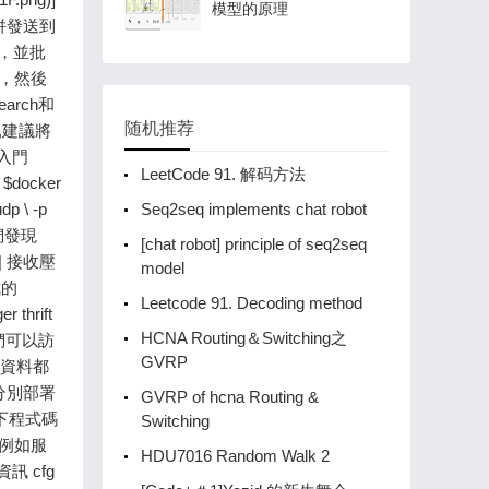
模型的原理
随机推荐
LeetCode 91. 解码方法
Seq2seq implements chat robot
[chat robot] principle of seq2seq
model
Leetcode 91. Decoding method
HCNA Routing＆Switching之
GVRP
GVRP of hcna Routing &
Switching
HDU7016 Random Walk 2