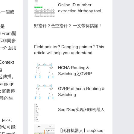
Online ID number
extraction birthday tool
️野指针？悬空指针？️ 一文带你搞懂！
Field pointer? Dangling pointer? This
article will help you understand!
HCNA Routing＆
Switching之GVRP
GVRP of hcna Routing &
Switching
Seq2Seq实现闲聊机器人
【闲聊机器人】seq2seq