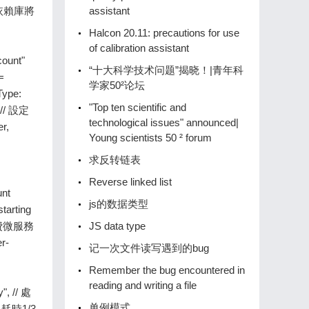
assistant
Halcon 20.11: precautions for use
of calibration assistant
“十大科学技术问题”揭晓！|青年科
学家50²论坛
"Top ten scientific and
technological issues" announced|
Young scientists 50 ² forum
求反转链表
Reverse linked list
js的数据类型
JS data type
记一次文件读写遇到的bug
Remember the bug encountered in
reading and writing a file
单例模式