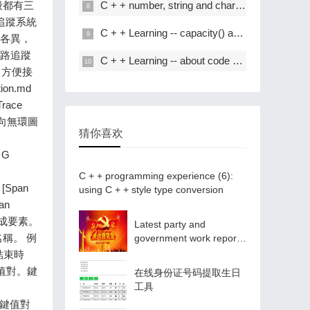
C + + number, string and char * conversion
C + + Learning -- capacity() and resize() in C + +
C + + Learning -- about code performance optimization
猜你喜欢
C + + programming experience (6):
using C + + style type conversion
Latest party and
government work report
ppt - Park ppt
在线身份证号码提取生日
工具