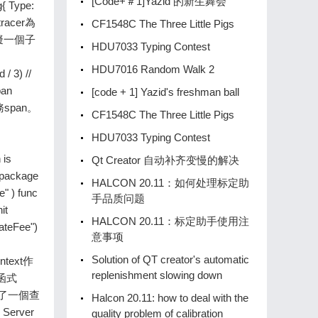
[Code+＃1]Yazid 的新生舞会
CF1548C The Three Little Pigs
HDU7033 Typing Contest
HDU7016 Random Walk 2
[code + 1] Yazid's freshman ball
CF1548C The Three Little Pigs
HDU7033 Typing Contest
Qt Creator 自动补齐变慢的解决
HALCON 20.11：如何处理标定助
手品质问题
HALCON 20.11：标定助手使用注
意事项
Solution of QT creator's automatic
replenishment slowing down
Halcon 20.11: how to deal with the
quality problem of calibration