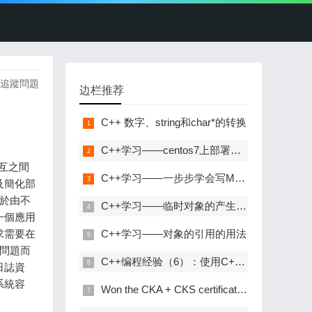
路追蹤問題
边栏推荐
C++ 数字、string和char*的转换
C++学习——centos7上部署C++开发环境
mContext(ctx, "CheckBalance") // 模擬系統進行一系列的操作，耗時1/3秒 time.Sleep(time.Second / 3) // 將需要追蹤的資訊放入tag span.SetTag("request", request) span.SetTag("reply", response) // 結束當前span span.Finish() return response, err } // 從使用者賬戶扣款微服務，模擬子span任務 func (s *AccountServer) Reduction(ctx context.Context, request *account.ReductionRequest) (response *account.ReductionResponse, err error) { response = &account.ReductionResponse{ Reply: "Reduction Reply", // 處理結果 } // 建立子span span, _ := opentracing.StartSpanFro
C++学习——一步步学会写Makefile
C++学习——临时对象的产生与优化
C++学习——对象的引用的用法
C++编程经验（6）：使用C++风格的类型转换
Won the CKA + CKS certificate with the highest gold content in kubernetes in 31 days!