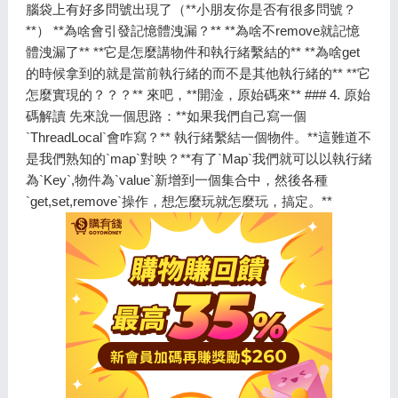
腦袋上有好多問號出現了（**小朋友你是否有很多問號？
**） **為啥會引發記憶體洩漏？** **為啥不remove就記憶
體洩漏了** **它是怎麼講物件和執行緒繫結的** **為啥get
的時候拿到的就是當前執行緒的而不是其他執行緒的** **它
怎麼實現的？？？** 來吧，**開淦，原始碼來** ### 4. 原始
碼解讀 先來說一個思路：**如果我們自己寫一個
`ThreadLocal`會咋寫？** 執行緒繫結一個物件。**這難道不
是我們熟知的`map`對映？**有了`Map`我們就可以以執行緒
為`Key`,物件為`value`新增到一個集合中，然後各種
`get,set,remove`操作，想怎麼玩就怎麼玩，搞定。**