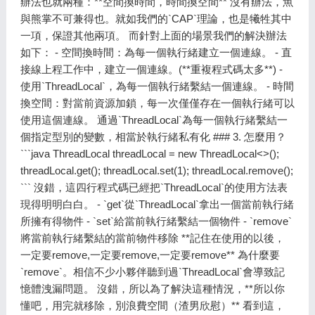
辦法也就兩種：**空間換時間，時間換空間** 沒有辦法，魚
與熊掌不可兼得也。就如我們的`CAP`理論，也是犧牲其中
一項，保證其他兩項。 而針對上面的場景我們的解決辦法
如下： - 空間換時間：為每一個執行緒建立一個連線。 - 直
接線上程工作中，建立一個連線。(**重複程式碼太多**) -
使用`ThreadLocal`，為每一個執行緒繫結一個連線。 - 時間
換空間：對當前資源加鎖，每一次僅僅存在一個執行緒可以
使用這個連線。 通過`ThreadLocal`為每一個執行緒繫結一
個指定型別的變數，相當於執行緒私有化 ### 3. 怎麼用？
```java ThreadLocal
threadLocal = new ThreadLocal<>();
threadLocal.get(); threadLocal.set(1); threadLocal.remove();
``` 沒錯，這四行程式碼已經把`ThreadLocal`的使用方法表
現得明明白白。 - `get`從`ThreadLocal`拿出一個當前執行緒
所擁有得物件 - `set`給當前執行緒繫結一個物件 - `remove`
將當前執行緒繫結的當前物件移除 **記住在使用的以後，
一定要remove,一定要remove,一定要remove** 為什麼要
`remove`。相信不少小夥伴聽到過`ThreadLocal`會導致記
憶體洩漏問題。 沒錯，所以為了解決這種情況，**所以你
懂吧，用完就移除，別浪費空間（渣男欣慰）** 看到這，