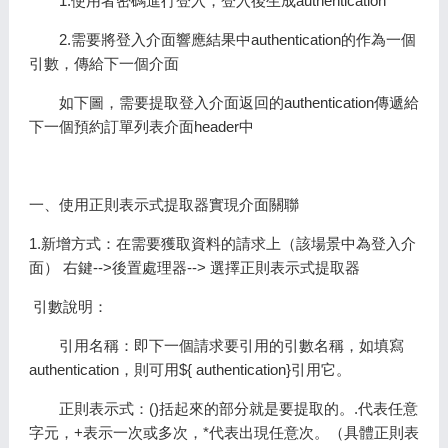
1.使用者密碼進行登入，登入後生成authentication
2.需要將登入介面響應結果中authentication的作為一個
引數，傳給下一個介面
如下圖，需要提取登入介面返回的authentication傳遞給
下一個預約訂單列表介面header中
一、使用正則表示式提取器實現介面關聯
1.新增方式：在需要獲取資料的請求上（該場景中為登入介
面） 右鍵-->後置處理器--> 選擇正則表示式提取器
引數說明：
引用名稱：即下一個請求要引用的引數名稱，如填寫
authentication，則可用${ authentication}引用它。
正則表示式：()括起來的部分就是要提取的。.代表任意
字元，+表示一次或多次，*代表出現任意次。（具體正則表